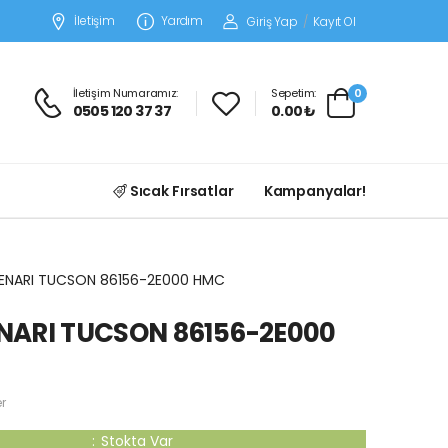
İletişim
Yardım
Giriş Yap
/
Kayıt Ol
İletişim Numaramız:
Sepetim:
0
0505 120 37 37
0.00 ₺
Sıcak Fırsatlar
Kampanyalar!
ENARI TUCSON 86156-2E000 HMC
NARI TUCSON 86156-2E000
r
:
Stokta Var