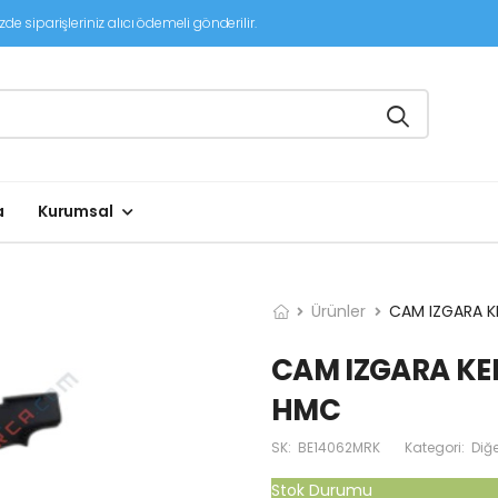
de siparişleriniz alıcı ödemeli gönderilir.
a
Kurumsal
Ürünler
CAM IZGARA K
CAM IZGARA KE
HMC
SK:
BE14062MRK
Kategori:
Diğe
Stok Durumu