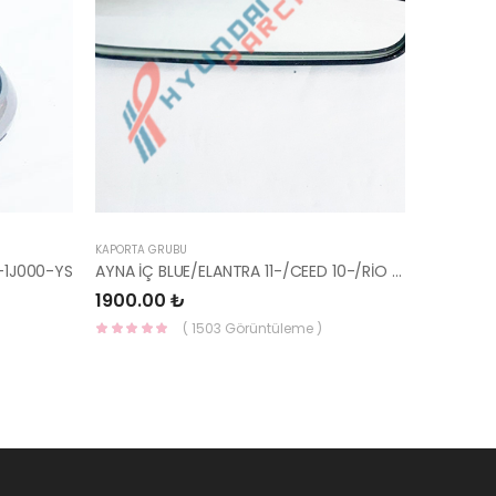
KAPORTA GRUBU
-1J000-YS
AYNA İÇ BLUE/ELANTRA 11-/CEED 10-/RİO 12-/SPORTAGE 11- 85101-3X100-HMC
1900.00 ₺
( 1503 Görüntüleme )