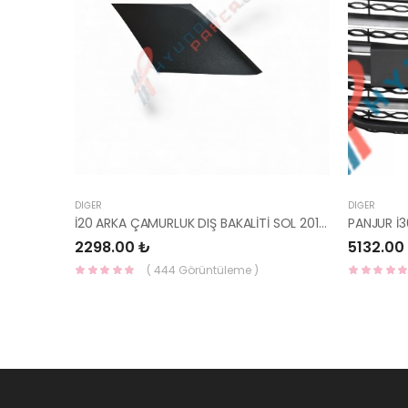
DIĞER
DIĞER
İ20 ARKA ÇAMURLUK DIŞ BAKALİTİ SOL 2015- ( PARLAK SİYAH ) 87360-C8000-YS
2298.00 ₺
5132.00
( 444 Görüntüleme )