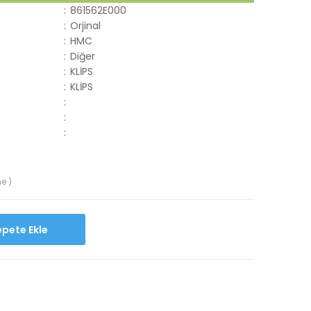
:
861562E000
:
Orjinal
:
HMC
:
Diğer
:
KLİPS
:
KLİPS
:
:
:
e )
Sepete Ekle