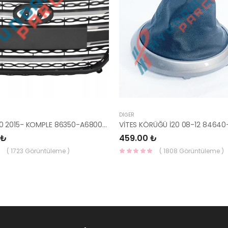
DIĞER
PANJUR İ30 2015- KOMPLE 86350-A6800-YS
VİTES KÖRÜĞÜ İ20 08-12 84640
 ₺
459.00 ₺
( 1723 Görüntüleme )
( 1808 Görüntüleme )