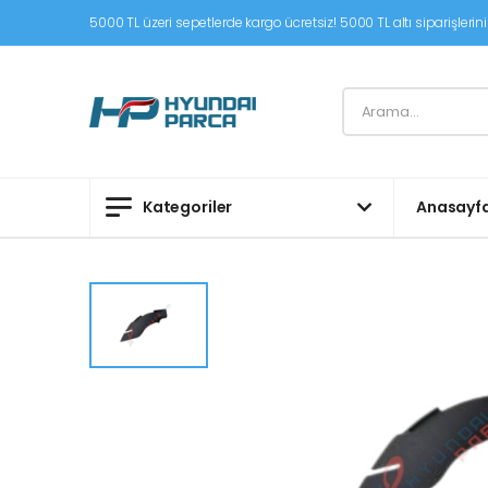
5000 TL üzeri sepetlerde kargo ücretsiz! 5000 TL altı siparişleriniz
Kategoriler
Anasayf