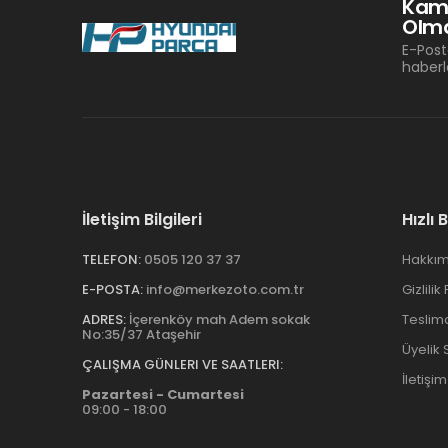
Kam
Olma
E-Post
haberl
İletişim Bilgileri
Hızlı 
TELEFON:
0505 120 37 37
Hakkım
E-POSTA:
info@merkezoto.com.tr
Gizlilik
ADRES:
İçerenköy mah Adem sokak
Teslim
No:35/37 Ataşehir
Üyelik
ÇALIŞMA GÜNLERI VE SAATLERI:
İletişim
Pazartesi - Cumartesi
09:00 - 18:00