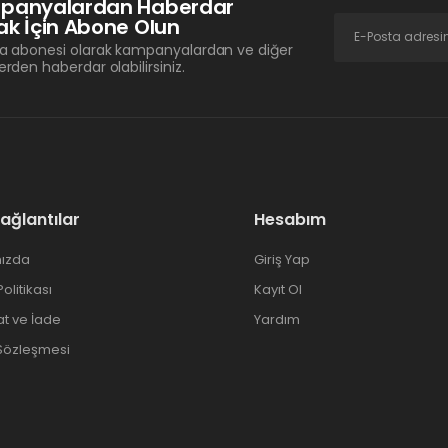
panyalardan Haberdar
k İçin Abone Olun
a abonesi olarak kampanyalardan ve diğer
erden haberdar olabilirsiniz.
Bağlantılar
Hesabım
ızda
Giriş Yap
 Politikası
Kayıt Ol
at ve İade
Yardım
 Sözleşmesi