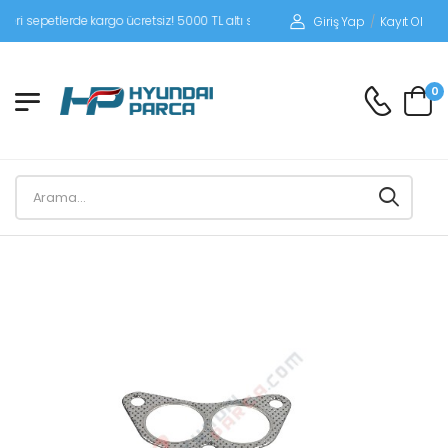
sepetlerde kargo ücretsiz! 5000 TL altı siparişlerinizde siparişleriniz alıcı ödeme
Giriş Yap
/
Kayıt Ol
0