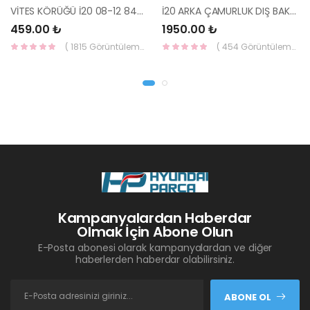
VİTES KÖRÜĞÜ İ20 08-12 84640-1J000-YS
İ20 ARKA ÇAMURLUK DIŞ BAKALİTİ SOL 2015- ( PARLAK SİYAH ) 87360-C8000-YS
459.00 ₺
1950.00 ₺
( 1815 Görüntüleme )
( 454 Görüntüleme )
Kampanyalardan Haberdar
Olmak İçin Abone Olun
E-Posta abonesi olarak kampanyalardan ve diğer
haberlerden haberdar olabilirsiniz.
ABONE OL