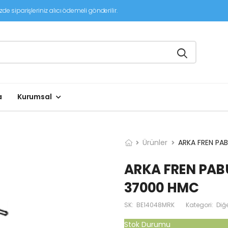
de siparişleriniz alıcı ödemeli gönderilir.
a
Kurumsal
Ürünler
ARKA FREN PA
ARKA FREN PABU
37000 HMC
SK:
BE14048MRK
Kategori:
Diğ
Stok Durumu