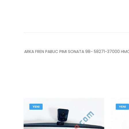
ARKA FREN PABUC PIMI SONATA 98- 58271-37000 HM
YENI
YENI