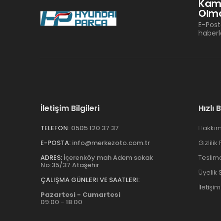
Kam
Olma
E-Post
haberl
İletişim Bilgileri
Hızlı 
TELEFON:
0505 120 37 37
Hakkım
E-POSTA:
info@merkezoto.com.tr
Gizlilik
ADRES:
İçerenköy mah Adem sokak
Teslim
No:35/37 Ataşehir
Üyelik
ÇALIŞMA GÜNLERI VE SAATLERI:
İletişim
Pazartesi - Cumartesi
09:00 - 18:00