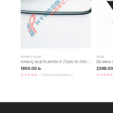
KAPORTA GRUBU
DIĞER
AYNA İÇ BLUE/ELANTRA 11-/CEED 10-/RİO 12-/SPORTAGE 11- 85101-3X100-HMC
1900.00 ₺
2298.00
( 1504 Görüntüleme )