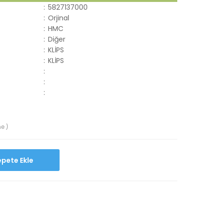
:
5827137000
:
Orjinal
:
HMC
:
Diğer
:
KLİPS
:
KLİPS
:
:
:
e )
Sepete Ekle