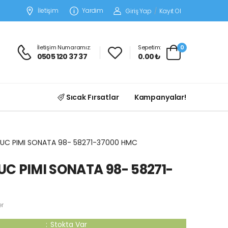
İletişim
Yardım
Giriş Yap
/
Kayıt Ol
İletişim Numaramız:
Sepetim:
0
0505 120 37 37
0.00 ₺
Sıcak Fırsatlar
Kampanyalar!
BUC PIMI SONATA 98- 58271-37000 HMC
C PIMI SONATA 98- 58271-
er
:
Stokta Var