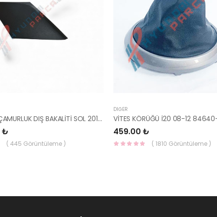
DIĞER
İ20 ARKA ÇAMURLUK DIŞ BAKALİTİ SOL 2015- ( PARLAK SİYAH ) 87360-C8000-YS
VİTES KÖRÜĞÜ İ20 08-12 84640
 ₺
459.00 ₺
( 445 Görüntüleme )
( 1810 Görüntüleme )