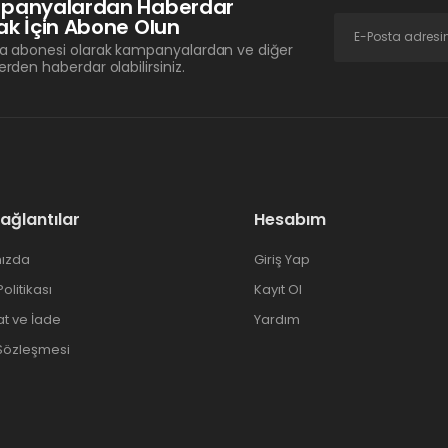
panyalardan Haberdar
k İçin Abone Olun
a abonesi olarak kampanyalardan ve diğer
erden haberdar olabilirsiniz.
Bağlantılar
Hesabım
ızda
Giriş Yap
 Politikası
Kayıt Ol
at ve İade
Yardım
 Sözleşmesi