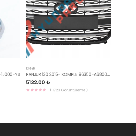
DIĞER
-1J000-YS
PANJUR İ30 2015- KOMPLE 86350-A6800-YS
5132.00 ₺
( 1723 Görüntüleme )