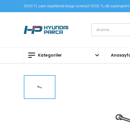
5000 TL üzeri sepetlerde kargo ücretsiz! 5000 TL altı siparişleriniz
Kategoriler
Anasayf