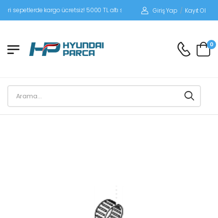
sepetlerde kargo ücretsiz! 5000 TL altı siparişlerinizde siparişleriniz alıcı ödemel
Giriş Yap
/
Kayıt Ol
0