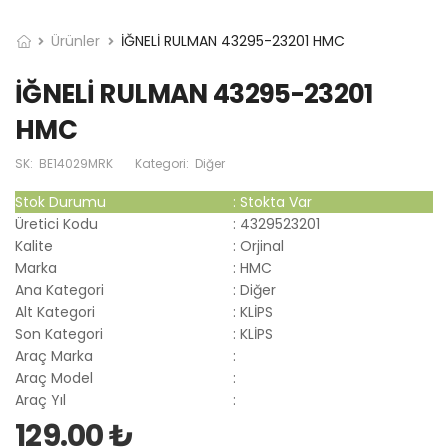
Ürünler
İĞNELİ RULMAN 43295-23201 HMC
İĞNELİ RULMAN 43295-23201
HMC
SK:
BE14029MRK
Kategori:
Diğer
Stok Durumu
:
Stokta Var
Üretici Kodu
:
4329523201
Kalite
:
Orjinal
Marka
:
HMC
Ana Kategori
:
Diğer
Alt Kategori
:
KLİPS
Son Kategori
:
KLİPS
Araç Marka
:
Araç Model
:
Araç Yıl
:
129.00 ₺