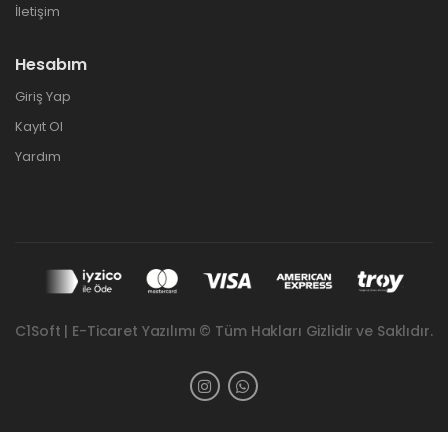
İletişim
Hesabım
Giriş Yap
Kayıt Ol
Yardım
C1Soft | E-Ticaret Yazılımı © Tüm Hakları Gizlidir ve Saklıdır.