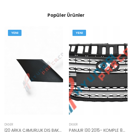
Popüler Ürünler
YENI
YENI
DIĞER
DIĞER
İ20 ARKA ÇAMURLUK DIŞ BAKALİTİ SOL 2015- ( PARLAK SİYAH ) 87360-C8000-YS
PANJUR İ30 2015- KOMPLE 86350-A6800-YS