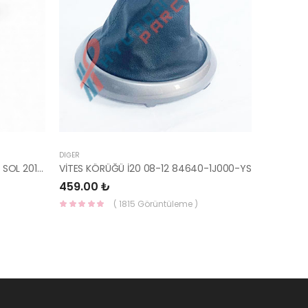
DIĞER
İ20 ARKA ÇAMURLUK DIŞ BAKALİTİ SOL 2015- ( PARLAK SİYAH ) 87360-C8000-YS
VİTES KÖRÜĞÜ İ20 08-12 84640-1J000-YS
459.00 ₺
( 1815 Görüntüleme )