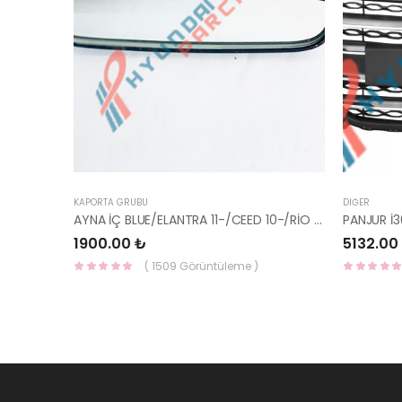
KAPORTA GRUBU
DIĞER
AYNA İÇ BLUE/ELANTRA 11-/CEED 10-/RİO 12-/SPORTAGE 11- 85101-3X100-HMC
1900.00 ₺
5132.00
( 1509 Görüntüleme )