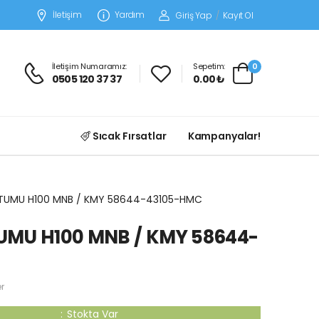
İletişim
Yardım
Giriş Yap
/
Kayıt Ol
İletişim Numaramız:
Sepetim:
0
0505 120 37 37
0.00 ₺
Sıcak Fırsatlar
Kampanyalar!
TUMU H100 MNB / KMY 58644-43105-HMC
UMU H100 MNB / KMY 58644-
r
:
Stokta Var