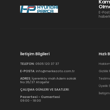
Kam
Olma
E-Post
haberl
İletişim Bilgileri
Hızlı 
TELEFON:
0505 120 37 37
Hakkım
E-POSTA:
info@merkezoto.com.tr
Gizlilik
ADRES:
İçerenköy mah Adem sokak
Teslim
No:35/37 Ataşehir
Üyelik
ÇALIŞMA GÜNLERI VE SAATLERI:
İletişim
Pazartesi - Cumartesi
09:00 - 18:00