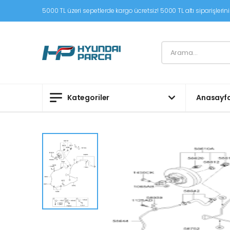
5000 TL üzeri sepetlerde kargo ücretsiz! 5000 TL altı siparişleriniz
Kategoriler
Anasayf