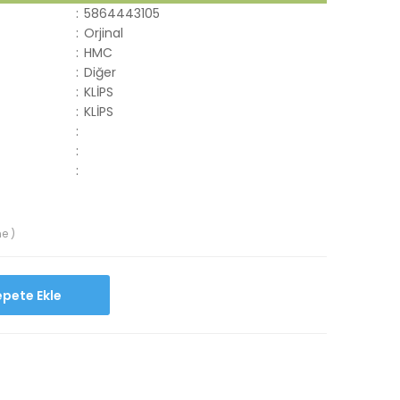
:
5864443105
:
Orjinal
:
HMC
:
Diğer
:
KLİPS
:
KLİPS
:
:
:
e )
Sepete Ekle