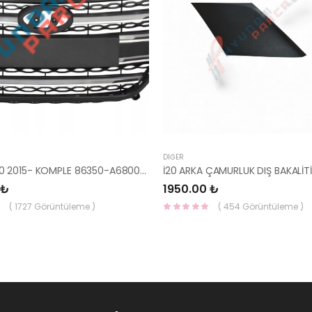
DIĞER
PANJUR İ30 2015- KOMPLE 86350-A6800-YS
 ₺
1950.00 ₺
( 1727 Görüntüleme )
( 454 Görüntüleme )