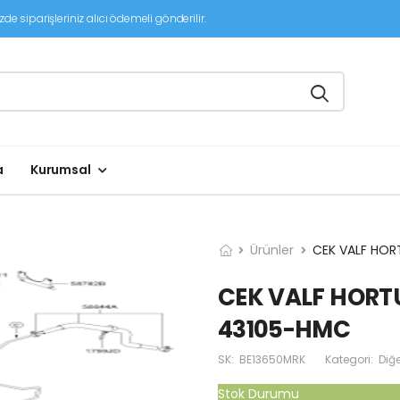
de siparişleriniz alıcı ödemeli gönderilir.
a
Kurumsal
Ürünler
CEK VALF HOR
CEK VALF HORT
43105-HMC
SK:
BE13650MRK
Kategori:
Diğe
Stok Durumu