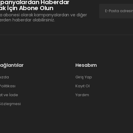
panyalardan Haberdar
k İçin Abone Olun
a abonesi olarak kampanyalardan ve diğer
erden haberdar olabilirsiniz.
Bağlantılar
Hesabım
ızda
Giriş Yap
 Politikası
Kayıt Ol
at ve İade
Yardım
 Sözleşmesi