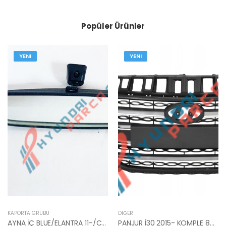
Popüler Ürünler
YENI
YENI
KAPORTA GRUBU
DIĞER
AYNA İÇ BLUE/ELANTRA 11-/CEED 10-/RİO 12-/SPORTAGE 11- 85101-3X100-HMC
PANJUR İ30 2015- KOMPLE 86350-A6800-YS