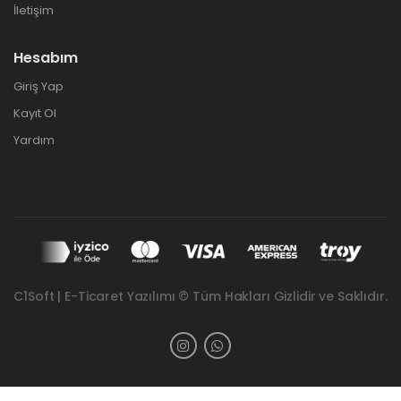
İletişim
Hesabım
Giriş Yap
Kayıt Ol
Yardım
C1Soft | E-Ticaret Yazılımı © Tüm Hakları Gizlidir ve Saklıdır.