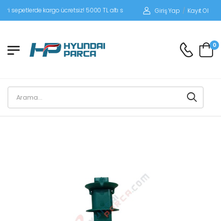
epetlerde kargo ücretsiz! 5000 TL altı siparişlerinizde siparişleriniz alıcı ödemeli
Giriş Yap
/
Kayıt Ol
0