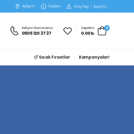
İletişim
Yardım
Giriş Yap
/
Kayıt Ol
İletişim Numaramız:
Sepetim:
0
0505 120 37 37
0.00 ₺
Sıcak Fırsatlar
Kampanyalar!