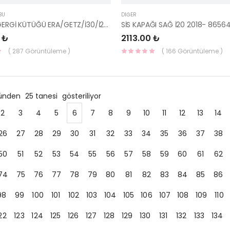
BU
DIĞER
V KAYIŞI GERGİ KÜTÜĞÜ ERA/GETZ/İ30/İ20/CEED/RİO/BLUE DİZEL 25281-2A100-YS
 ₺
2113.00 ₺
( 287 Görüntüleme )
( 166 Görüntüleme )
ründen
25 tanesi
gösteriliyor
2
3
4
5
6
7
8
9
10
11
12
13
14
26
27
28
29
30
31
32
33
34
35
36
37
38
50
51
52
53
54
55
56
57
58
59
60
61
62
74
75
76
77
78
79
80
81
82
83
84
85
86
98
99
100
101
102
103
104
105
106
107
108
109
110
22
123
124
125
126
127
128
129
130
131
132
133
134