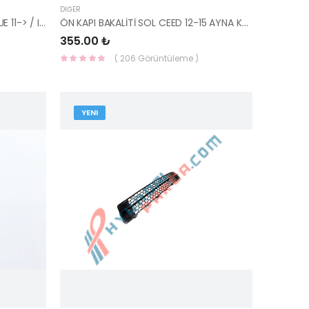
DIĞER
SUBAP GAYDI IN / EX ACCENT BLUE 11-> / I30 / I20 1.4 - 1.6 16V BENZINLI 11-> SPR
ÖN KAPI BAKALİTİ SOL CEED 12-15 AYNA KENAR ÜÇGENİ 82850-A2710-HMC
355.00 ₺
( 206 Görüntüleme )
YENI