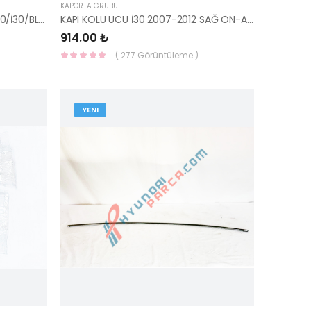
KAPORTA GRUBU
ACCENT VOLANT DİŞLİSİ GETZ/İ20/İ30/BLUE/CEED/CERATO/İX35/SPORTAGE 23212-21000-H
KAPI KOLU UCU İ30 2007-2012 SAĞ ÖN-ARKA 82652-2H020-HMC
914.00 ₺
( 277 Görüntüleme )
YENI