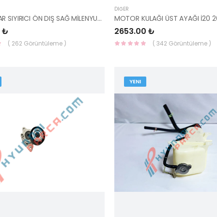
DIĞER
CAM KENAR SIYIRICI ÖN DIŞ SAĞ MİLENYUM/ADMİRA 82220-25000-HMC
 ₺
2653.00 ₺
( 262 Görüntüleme )
( 342 Görüntüleme )
YENI