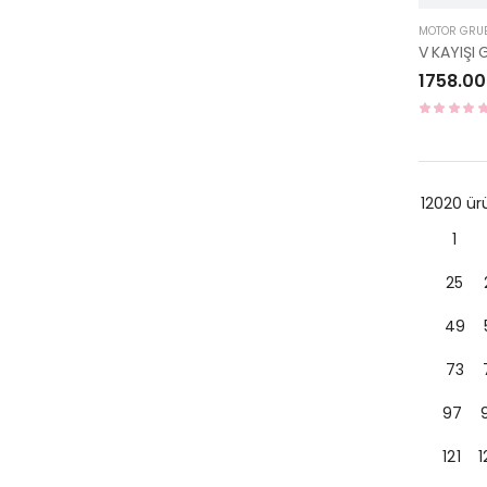
MOTOR GRU
1758.00
12020 ü
1
25
49
73
97
121
1