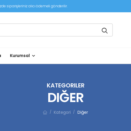
de siparişleriniz alıcı ödemeli gönderilir.
a
Kurumsal
KATEGORILER
DIĞER
Kategori
Diğer
/
/