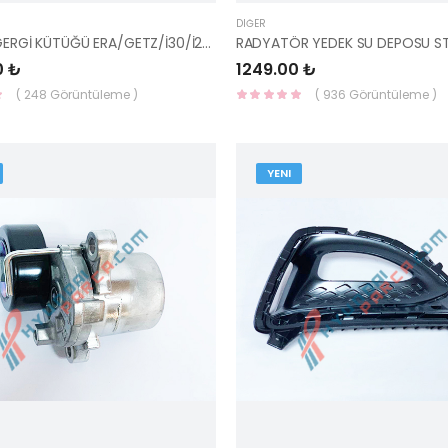
DIĞER
V KAYIŞI GERGİ KÜTÜĞÜ ERA/GETZ/İ30/İ20/CEED/RİO/BLUE DİZEL 25281-2A100-İNA
0 ₺
1249.00 ₺
( 248 Görüntüleme )
( 936 Görüntüleme )
YENI