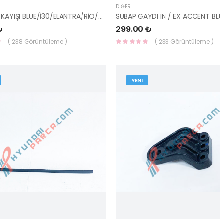
DIĞER
KANALLI V KAYIŞI BLUE/İ30/ELANTRA/RİO/CEED 6PK1255 25212-2B020 25212-2B120-YS
₺
299.00 ₺
( 238 Görüntüleme )
( 233 Görüntüleme )
YENI