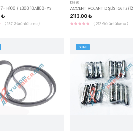
DIĞER
97- H100 / L300 10A1100-YS
 ₺
2113.00 ₺
( 187 Görüntüleme )
( 212 Görüntüleme )
YENI