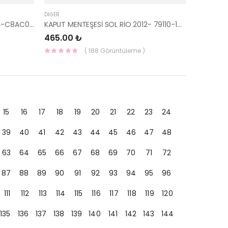
DIĞER
SİS KAPAĞI SAĞ İ20 2018- 86564-C8AC0-HMC
KAPUT MENTEŞESİ SOL RİO 2012- 79110-1W000-HMC
465.00 ₺
( 188 Görüntüleme )
15
16
17
18
19
20
21
22
23
24
39
40
41
42
43
44
45
46
47
48
63
64
65
66
67
68
69
70
71
72
87
88
89
90
91
92
93
94
95
96
111
112
113
114
115
116
117
118
119
120
135
136
137
138
139
140
141
142
143
144