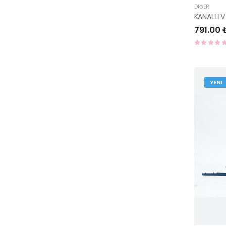
DIĞER
791.00 
YENI