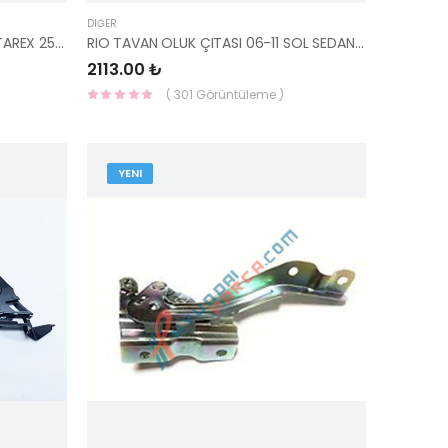
DIĞER
RADYATÖR YEDEK SU DEPOSU STAREX 25431-4A001-YS
RIO TAVAN OLUK ÇITASI 06-11 SOL SEDAN 87231-1G000-HMC
2113.00 ₺
( 301 Görüntüleme )
YENI