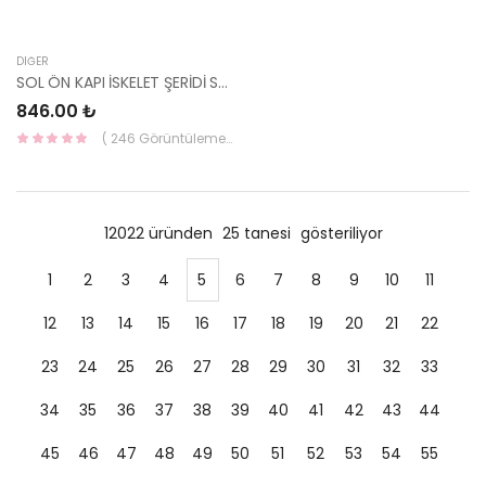
DIĞER
SOL ÖN KAPI İSKELET ŞERİDİ STİCKER İ20 2014- 86363-C8000-HMC
846.00 ₺
( 246 Görüntüleme )
12022 üründen
25 tanesi
gösteriliyor
1
2
3
4
5
6
7
8
9
10
11
12
13
14
15
16
17
18
19
20
21
22
23
24
25
26
27
28
29
30
31
32
33
34
35
36
37
38
39
40
41
42
43
44
45
46
47
48
49
50
51
52
53
54
55