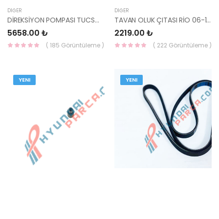
DIĞER
DIĞER
DİREKSİYON POMPASI TUCSON/SPORTAGE 04-10 57100-2E300-KORE
TAVAN OLUK ÇITASI RİO 06-11 SAĞ SEDAN 87241-1G000-HMC
5658.00 ₺
2219.00 ₺
( 185 Görüntüleme )
( 222 Görüntüleme )
YENI
YENI