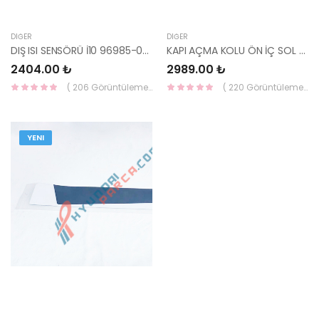
DIĞER
DIĞER
DIŞ ISI SENSÖRÜ İ10 96985-0X000-HMC
KAPI AÇMA KOLU ÖN İÇ SOL SORENTO 82610-3E011-HMC
2404.00 ₺
2989.00 ₺
( 206 Görüntüleme )
( 220 Görüntüleme )
YENI