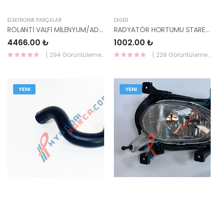
ELEKTRONİK PARÇALAR
DIĞER
RÖLANTİ VALFİ MİLENYUM/ADMİRA/CERATO 35150-22600-HMC
RADYATÖR HORTUMU STAREX PANELVAN 98-06 25411-4A900-YS
4466.00 ₺
1002.00 ₺
( 294 Görüntüleme )
( 228 Görüntüleme )
YENI
YENI