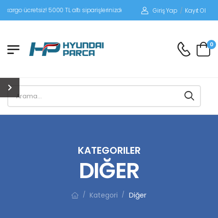
iz! 5000 TL altı siparişlerinizde siparişleriniz alıcı ödemeli gönderilir.
Giriş Yap
/
Kayıt Ol
0
KATEGORILER
DIĞER
Kategori
Diğer
/
/