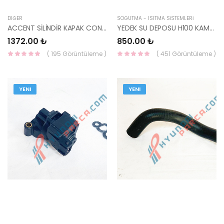
DIĞER
SOĞUTMA - ISITMA SİSTEMLERİ
ACCENT SİLİNDİR KAPAK CONTASI 11=> BLUE 2012- 22311-2B004-HMC
YEDEK SU DEPOSU H100 KAMYONET 2005- 25431-4F100-HMC
1372.00 ₺
850.00 ₺
( 195 Görüntüleme )
( 451 Görüntüleme )
YENI
YENI