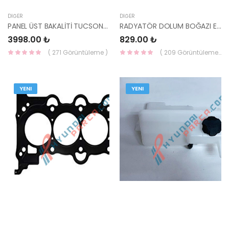
DIĞER
DIĞER
PANEL ÜST BAKALİTİ TUCSON 2015- 86342-D3000 86342-D7000-HMC
RADYATÖR DOLUM BOĞAZI ELANTRA 2016- DİZEL 25329-F2200-HMC
3998.00 ₺
829.00 ₺
( 271 Görüntüleme )
( 209 Görüntüleme )
YENI
YENI