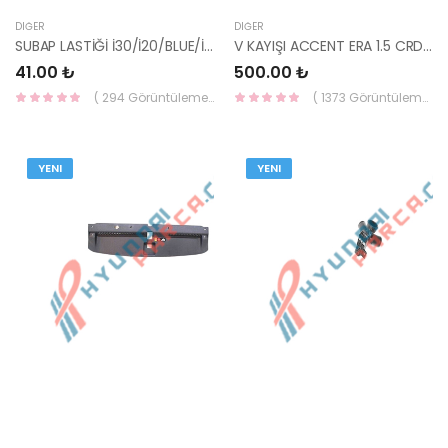
DIĞER
DIĞER
SUBAP LASTİĞİ İ30/İ20/BLUE/İ40/ BENZİNLİ (EMME) 22224-2B011-YS
V KAYIŞI ACCENT ERA 1.5 CRDİ - 5PK1805 25212-2A120-YS
41.00 ₺
500.00 ₺
( 294 Görüntüleme )
( 1373 Görüntüleme )
YENI
YENI