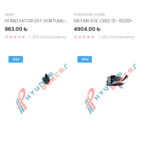
DIĞER
AYDINLATMA GRUBU
H1 RADYATÖR ÜST HORTUMU 25411-4H000-HMC
SİS FARI SOL CEED 12- 92201-A2000-DEPO
963.00 ₺
4904.00 ₺
( 239 Görüntüleme )
( 293 Görüntüleme )
YENI
YENI