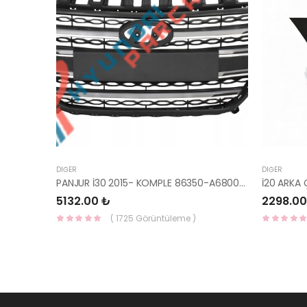
DIĞER
DIĞER
PANJUR İ30 2015- KOMPLE 86350-A6800-YS
5132.00 ₺
2298.00
( 1725 Görüntüleme )