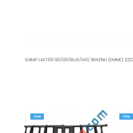
SUBAP LASTİĞİ İ30/İ20/BLUE/İ40/ BENZİNLİ (EMME) 22
YENI
YENI