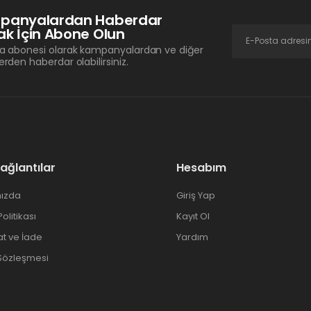
panyalardan Haberdar
k İçin Abone Olun
a abonesi olarak kampanyalardan ve diğer
erden haberdar olabilirsiniz.
Bağlantılar
Hesabım
ızda
Giriş Yap
 Politikası
Kayıt Ol
at ve İade
Yardım
 Sözleşmesi