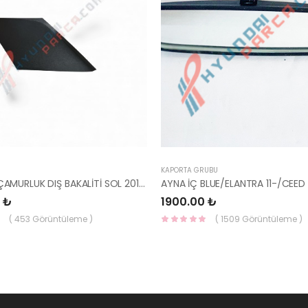
KAPORTA GRUBU
İ20 ARKA ÇAMURLUK DIŞ BAKALİTİ SOL 2015- ( PARLAK SİYAH ) 87360-C8000-YS
 ₺
1900.00 ₺
( 453 Görüntüleme )
( 1509 Görüntüleme )