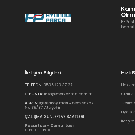
Kam
Olma
E-Post
haberl
İletişim Bilgileri
Hızlı 
TELEFON:
0505 120 37 37
Hakkım
E-POSTA:
info@merkezoto.com.tr
Gizlilik
ADRES:
İçerenköy mah Adem sokak
Teslim
No:35/37 Ataşehir
Üyelik
ÇALIŞMA GÜNLERI VE SAATLERI:
İletişim
Pazartesi - Cumartesi
09:00 - 18:00