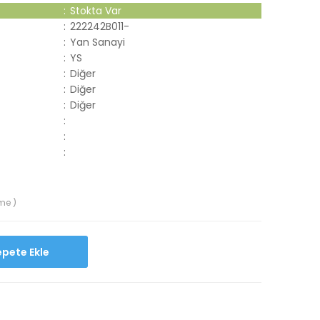
:
Stokta Var
:
222242B011-
:
Yan Sanayi
:
YS
:
Diğer
:
Diğer
:
Diğer
:
:
:
me )
Sepete Ekle