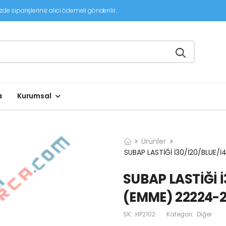
de siparişleriniz alıcı ödemeli gönderilir.
a
Kurumsal
Ürünler
SUBAP LASTİĞİ İ30/İ20/BLUE/İ
SUBAP LASTİĞİ İ
(EMME) 22224-2
SK:
HP2102
Kategori:
Diğer