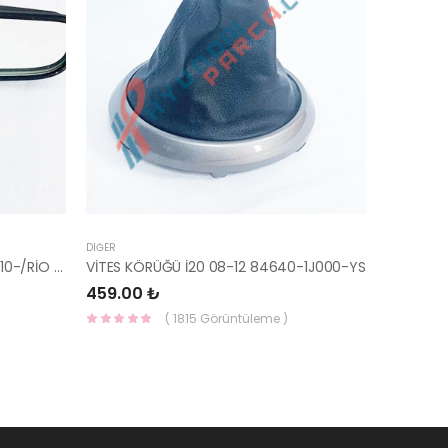
DIĞER
AYNA İÇ BLUE/ELANTRA 11-/CEED 10-/RİO 12-/SPORTAGE 11- 85101-3X100-HMC
VİTES KÖRÜĞÜ İ20 08-12 84640-1J000-YS
459.00 ₺
( 1815 Görüntüleme )