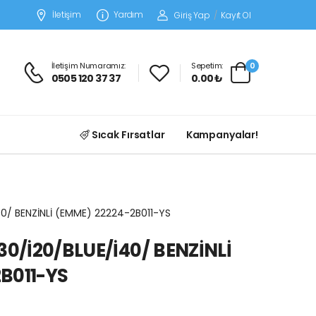
İletişim
Yardım
Giriş Yap
/
Kayıt Ol
İletişim Numaramız:
Sepetim:
0
0505 120 37 37
0.00 ₺
Sıcak Fırsatlar
Kampanyalar!
40/ BENZİNLİ (EMME) 22224-2B011-YS
30/İ20/BLUE/İ40/ BENZİNLİ
B011-YS