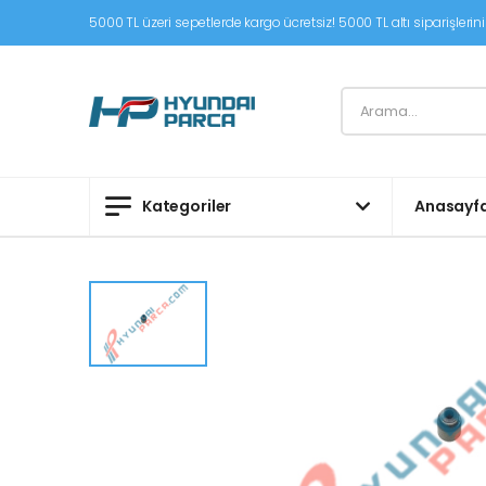
5000 TL üzeri sepetlerde kargo ücretsiz! 5000 TL altı siparişleriniz
Kategoriler
Anasayf