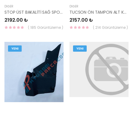
DIĞER
DIĞER
STOP ÜST BAKALİTİ SAĞ SPORTAGE 03-09 87370-1F001-HMC
TUCSON ÖN TAMPON ALT KARLIK 15=> 86567-D7000-HMC
2192.00 ₺
2157.00 ₺
( 185 Görüntüleme )
( 214 Görüntüleme )
YENI
YENI