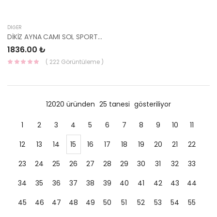
DIĞER
DİKİZ AYNA CAMI SOL SPORTAGE 03-09 87611-1F300-HMC
1836.00 ₺
( 222 Görüntüleme )
12020 üründen
25 tanesi
gösteriliyor
1
2
3
4
5
6
7
8
9
10
11
12
13
14
15
16
17
18
19
20
21
22
23
24
25
26
27
28
29
30
31
32
33
34
35
36
37
38
39
40
41
42
43
44
45
46
47
48
49
50
51
52
53
54
55