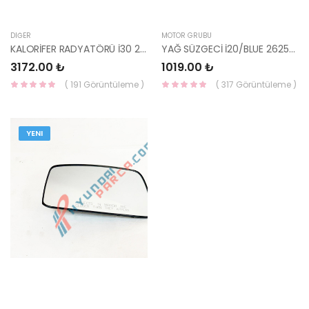
DIĞER
MOTOR GRUBU
KALORİFER RADYATÖRÜ İ30 2012=> 97138-A5000-YS
YAĞ SÜZGECİ İ20/BLUE 26250-03301-HMC
3172.00 ₺
1019.00 ₺
( 191 Görüntüleme )
( 317 Görüntüleme )
YENI