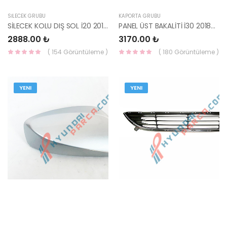
SİLECEK GRUBU
KAPORTA GRUBU
SİLECEK KOLU DIŞ SOL İ20 2015- 98311-C8000-HMC
PANEL ÜST BAKALİTİ İ30 2018- 86362-G4000-HMC
2888.00 ₺
3170.00 ₺
( 154 Görüntüleme )
( 180 Görüntüleme )
YENI
YENI