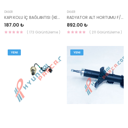
DIĞER
DIĞER
KAPI KOLU İÇ BAĞLANTISI (KEMİK) İ30 2012- 83665-A5000-HMC
RADYATOR ALT HORTUMU F/L CERATO 03-09 25412-2F700-HMC
187.00 ₺
892.00 ₺
( 173 Görüntüleme )
( 211 Görüntüleme )
YENI
YENI