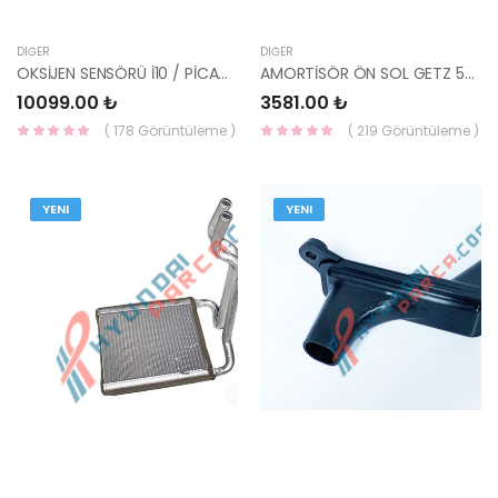
DIĞER
DIĞER
OKSİJEN SENSÖRÜ İ10 / PİCANTO 1.0cc 13- Kappa ön 39210-04005-HMC
AMORTİSÖR ÖN SOL GETZ 54650-1C300-MANDO
10099.00 ₺
3581.00 ₺
( 178 Görüntüleme )
( 219 Görüntüleme )
YENI
YENI