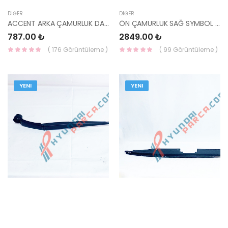
DIĞER
DIĞER
ACCENT ARKA ÇAMURLUK DAVLUMBAZI 2003=> SOL 86821-25500-HMC
ÖN ÇAMURLUK SAĞ SYMBOL 2013- RN1G02AR-YS
787.00 ₺
2849.00 ₺
( 176 Görüntüleme )
( 99 Görüntüleme )
YENI
YENI