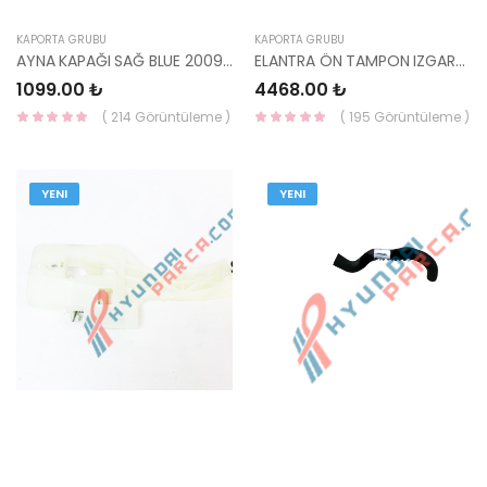
KAPORTA GRUBU
KAPORTA GRUBU
AYNA KAPAĞI SAĞ BLUE 2009- GRİ 87626-1R010ARHM-HMC
ELANTRA ÖN TAMPON IZGARASI 11=> NİKELAJLI 86560-3X000-HMC
1099.00 ₺
4468.00 ₺
( 214 Görüntüleme )
( 195 Görüntüleme )
YENI
YENI