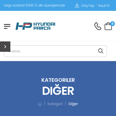
z! 5000 TL altı siparişlerinizde siparişleriniz alıcı ödemeli gönderilir.
Giriş Yap
/
Kayıt Ol
0
KATEGORILER
DIĞER
Kategori
Diğer
/
/