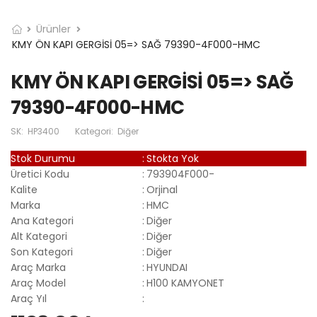
Ürünler
KMY ÖN KAPI GERGİSİ 05=> SAĞ 79390-4F000-HMC
KMY ÖN KAPI GERGİSİ 05=> SAĞ
79390-4F000-HMC
SK:
HP3400
Kategori:
Diğer
Stok Durumu
:
Stokta Yok
Üretici Kodu
:
793904F000-
Kalite
:
Orjinal
Marka
:
HMC
Ana Kategori
:
Diğer
Alt Kategori
:
Diğer
Son Kategori
:
Diğer
Araç Marka
:
HYUNDAI
Araç Model
:
H100 KAMYONET
Araç Yıl
: