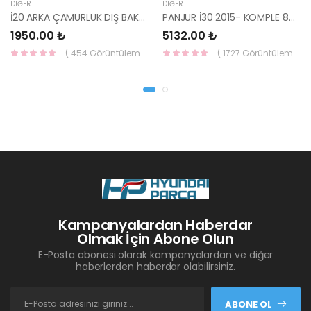
DIĞER
DIĞER
İ20 ARKA ÇAMURLUK DIŞ BAKALİTİ SOL 2015- ( PARLAK SİYAH ) 87360-C8000-YS
PANJUR İ30 2015- KOMPLE 86350-A6800-YS
1950.00 ₺
5132.00 ₺
( 454 Görüntüleme )
( 1727 Görüntüleme )
Kampanyalardan Haberdar
Olmak İçin Abone Olun
E-Posta abonesi olarak kampanyalardan ve diğer
haberlerden haberdar olabilirsiniz.
ABONE OL