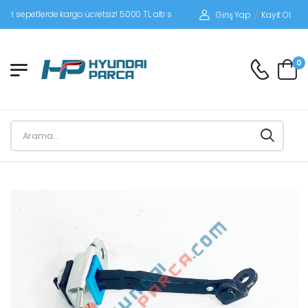
petlerde kargo ücretsiz! 5000 TL altı siparişlerinizde siparişleriniz alıcı ödemeli
Giriş Yap
/
Kayıt Ol
0