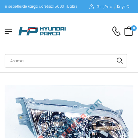
epetlerde kargo ücretsiz! 5000 TL altı siparişlerinizde siparişleriniz alıcı ödemel
Giriş Yap
/
Kayıt Ol
0