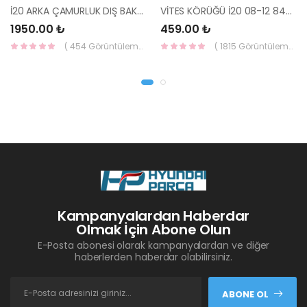
İ20 ARKA ÇAMURLUK DIŞ BAKALİTİ SOL 2015- ( PARLAK SİYAH ) 87360-C8000-YS
VİTES KÖRÜĞÜ İ20 08-12 84640-1J000-YS
1950.00 ₺
459.00 ₺
( 454 Görüntüleme )
( 1815 Görüntüleme )
Kampanyalardan Haberdar
Olmak İçin Abone Olun
E-Posta abonesi olarak kampanyalardan ve diğer
haberlerden haberdar olabilirsiniz.
ABONE OL