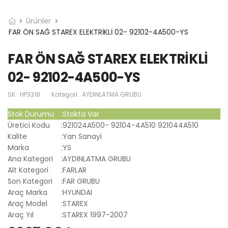
Ürünler
FAR ÖN SAĞ STAREX ELEKTRİKLİ 02- 92102-4A500-YS
FAR ÖN SAĞ STAREX ELEKTRİKLİ
02- 92102-4A500-YS
SK:
HP3318
Kategori:
AYDINLATMA GRUBU
Stok Durumu
:
Stokta Var
Üretici Kodu
:
921024A500- 92104-4A510 921044A510
Kalite
:
Yan Sanayi
Marka
:
YS
Ana Kategori
:
AYDINLATMA GRUBU
Alt Kategori
:
FARLAR
Son Kategori
:
FAR GRUBU
Araç Marka
:
HYUNDAI
Araç Model
:
STAREX
Araç Yıl
:
STAREX 1997-2007