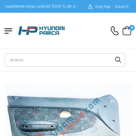
etlerde kargo ücretsiz! 5000 TL altı siparişlerinizde siparişleriniz alıcı ödemeli 
Giriş Yap
/
Kayıt Ol
0