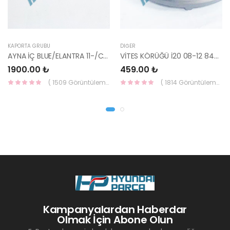
KAPORTA GRUBU
DIĞER
AYNA İÇ BLUE/ELANTRA 11-/CEED 10-/RİO 12-/SPORTAGE 11- 85101-3X100-HMC
VİTES KÖRÜĞÜ İ20 08-12 84640-1J000-YS
1900.00 ₺
459.00 ₺
( 1509 Görüntüleme )
( 1814 Görüntüleme )
Kampanyalardan Haberdar
Olmak İçin Abone Olun