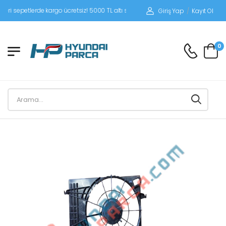
sepetlerde kargo ücretsiz! 5000 TL altı siparişlerinizde siparişleriniz alıcı ödemel
Giriş Yap
/
Kayıt Ol
0