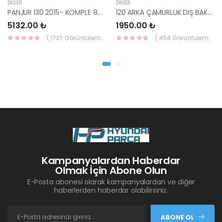
DIĞER
DIĞER
PANJUR İ30 2015- KOMPLE 86350-A6800-YS
İ20 ARKA ÇAMURLUK DIŞ BAKALİTİ SOL 2015- ( PARLAK SİYAH ) 87360-C8000-YS
5132.00 ₺
1950.00 ₺
( 1727 Görüntüleme )
( 454 Görüntüleme )
Kampanyalardan Haberdar
Olmak İçin Abone Olun
E-Posta abonesi olarak kampanyalardan ve diğer
haberlerden haberdar olabilirsiniz.
ABONE OL