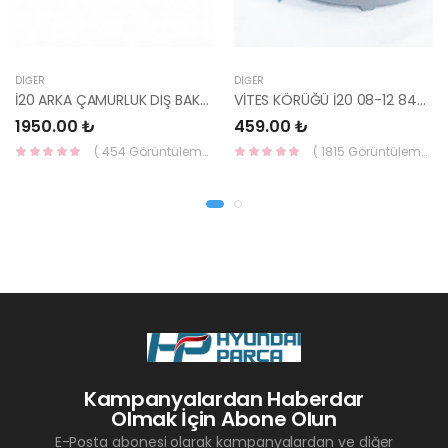
DIĞER
DIĞER
İ20 ARKA ÇAMURLUK DIŞ BAKALİTİ SOL 2015- ( PARLAK SİYAH ) 87360-C8000-YS
VİTES KÖRÜĞÜ İ20 08-12 84640-1J000-YS
1950.00 ₺
459.00 ₺
( 454 Görüntüleme )
( 1815 Görüntüleme )
Kampanyalardan Haberdar
Olmak İçin Abone Olun
E-Posta abonesi olarak kampanyalardan ve diğer