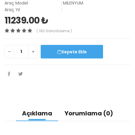
Araç Model
:
MİLENYUM
Araç Yıl
:
11239.00 ₺
( 193 Görüntüleme )
Sepete Ekle
Açıklama
Yorumlama (0)