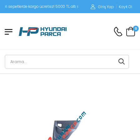
sepetlerde kargo ücretsiz! 5000 TL altı siparişlerinizde siparişleriniz alıcı ödemel
Giriş Yap
/
Kayıt Ol
0