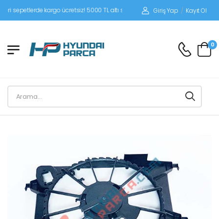
sepetlerde kargo ücretsiz! 5000 TL altı siparişlerinizde siparişleriniz alıcı ödeme
Giriş Yap
/
Kayıt Ol
0