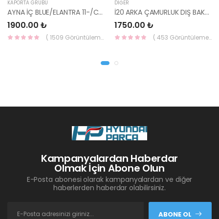
KAPORTA GRUBU
DIĞER
AYNA İÇ BLUE/ELANTRA 11-/CEED 10-/RİO 12-/SPORTAGE 11- 85101-3X100-HMC
İ20 ARKA ÇAMURLUK DIŞ BAKALİTİ SOL 2015- ( PARLAK SİYAH ) 87360-C8000-YS
1900.00 ₺
1750.00 ₺
( 1509 Görüntüleme )
( 453 Görüntüleme )
Kampanyalardan Haberdar
Olmak İçin Abone Olun
E-Posta abonesi olarak kampanyalardan ve diğer
haberlerden haberdar olabilirsiniz.
ABONE OL