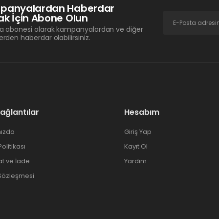
panyalardan Haberdar
k İçin Abone Olun
a abonesi olarak kampanyalardan ve diğer
erden haberdar olabilirsiniz.
Bağlantılar
Hesabım
ızda
Giriş Yap
 Politikası
Kayıt Ol
at ve İade
Yardım
 Sözleşmesi