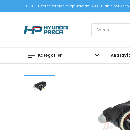
5000 TL üzeri sepetlerde kargo ücretsiz! 5000 TL altı siparişleriniz
Kategoriler
Anasayf