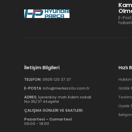
Kam
Olma
E-Post
haberl
İletişim Bilgileri
Hızlı 
TELEFON:
0505 120 37 37
Hakkım
E-POSTA:
info@merkezoto.com.tr
Gizlilik
ADRES:
İçerenköy mah Adem sokak
Teslim
No:35/37 Ataşehir
Üyelik
ÇALIŞMA GÜNLERI VE SAATLERI:
İletişim
Pazartesi - Cumartesi
09:00 - 18:00