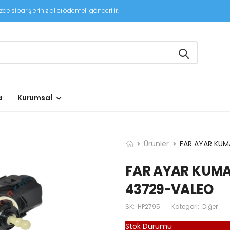
de siparişleriniz alıcı ödemeli gönderilir.
a
Kurumsal
Ürünler
FAR AYAR KUM
FAR AYAR KUMA
43729-VALEO
SK:
HP2795
Kategori:
Diğer
Stok Durumu