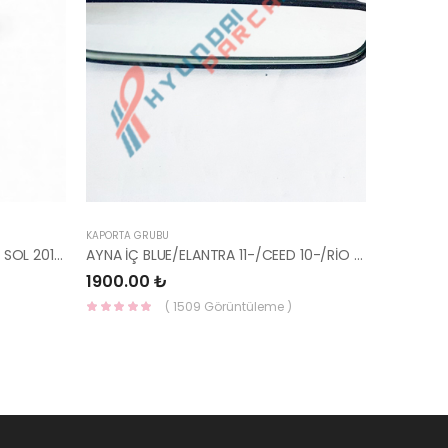
KAPORTA GRUBU
İ20 ARKA ÇAMURLUK DIŞ BAKALİTİ SOL 2015- ( PARLAK SİYAH ) 87360-C8000-YS
AYNA İÇ BLUE/ELANTRA 11-/CEED 10-/RİO 12-/SPORTAGE 11- 85101-3X100-HMC
1900.00 ₺
( 1509 Görüntüleme )