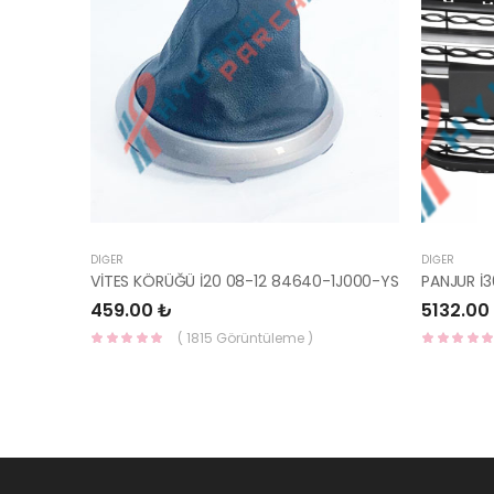
DIĞER
DIĞER
VİTES KÖRÜĞÜ İ20 08-12 84640-1J000-YS
459.00 ₺
5132.00
( 1815 Görüntüleme )