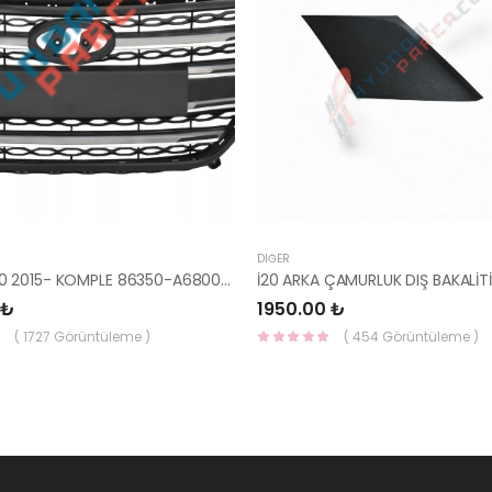
DIĞER
PANJUR İ30 2015- KOMPLE 86350-A6800-YS
 ₺
1950.00 ₺
( 1727 Görüntüleme )
( 454 Görüntüleme )