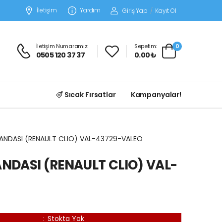
İletişim
Yardım
Giriş Yap
/
Kayıt Ol
İletişim Numaramız:
Sepetim:
0
0505 120 37 37
0.00 ₺
Sıcak Fırsatlar
Kampanyalar!
ANDASI (RENAULT CLIO) VAL-43729-VALEO
NDASI (RENAULT CLIO) VAL-
:
Stokta Yok