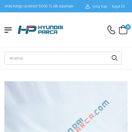
 kargo ücretsiz! 5000 TL altı siparişlerinizde siparişleriniz alıcı ödemeli gönderil
Giriş Yap
/
Kayıt Ol
0