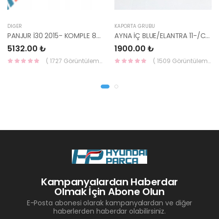
DIĞER
KAPORTA GRUBU
PANJUR İ30 2015- KOMPLE 86350-A6800-YS
AYNA İÇ BLUE/ELANTRA 11-/CEED 10-/RİO 12-/SPORTAGE 11- 85101-3X100-HMC
5132.00 ₺
1900.00 ₺
( 1727 Görüntüleme )
( 1509 Görüntüleme )
Kampanyalardan Haberdar
Olmak İçin Abone Olun
E-Posta abonesi olarak kampanyalardan ve diğer
haberlerden haberdar olabilirsiniz.