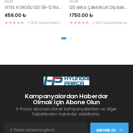
DIĞER
DIĞER
VİTES KÖRÜĞÜ İ20 08-12 84640-1J000-YS
İ20 ARKA ÇAMURLUK DIŞ BAKALİTİ SOL 2015- ( PARLAK SİYAH ) 87360-C8000-YS
459.00 ₺
1750.00 ₺
( 1815 Görüntüleme )
( 453 Görüntüleme )
Kampanyalardan Haberdar
Olmak İçin Abone Olun
E-Posta abonesi olarak kampanyalardan ve diğer
haberlerden haberdar olabilirsiniz.
ABONE OL