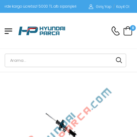
 kargo ücretsiz! 5000 TL altı siparişlerinizde siparişleriniz alıcı ödemeli gönderi
Giriş Yap
/
Kayıt Ol
0