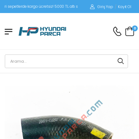
petlerde kargo ücretsiz! 5000 TL altı siparişlerinizde siparişleriniz alıcı ödemeli
Giriş Yap
/
Kayıt Ol
0