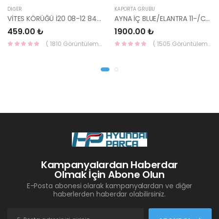
DIĞER
KAPORTA GRUBU
VİTES KÖRÜĞÜ İ20 08-12 84640-1J000-YS
AYNA İÇ BLUE/ELANTRA 11-/CEED 10-/RİO 12-/SPORTAGE 11- 85101-3X100-HMC
459.00 ₺
1900.00 ₺
( 1810 Görüntüleme )
( 1505 Görüntüleme )
Kampanyalardan Haberdar
Olmak İçin Abone Olun
E-Posta abonesi olarak kampanyalardan ve diğer
haberlerden haberdar olabilirsiniz.