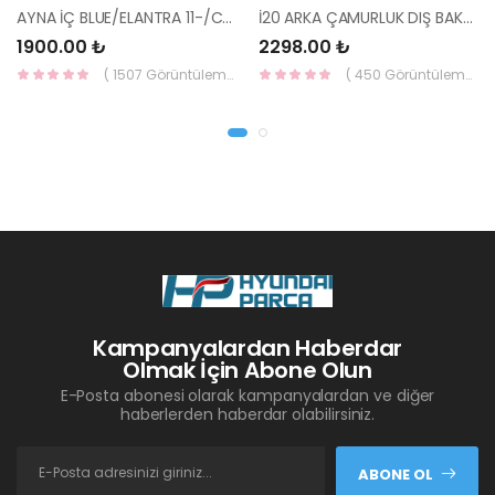
AYNA İÇ BLUE/ELANTRA 11-/CEED 10-/RİO 12-/SPORTAGE 11- 85101-3X100-HMC
İ20 ARKA ÇAMURLUK DIŞ BAKALİTİ SOL 2015- ( PARLAK SİYAH ) 87360-C8000-YS
1900.00 ₺
2298.00 ₺
( 1507 Görüntüleme )
( 450 Görüntüleme )
Kampanyalardan Haberdar
Olmak İçin Abone Olun
E-Posta abonesi olarak kampanyalardan ve diğer
haberlerden haberdar olabilirsiniz.
ABONE OL