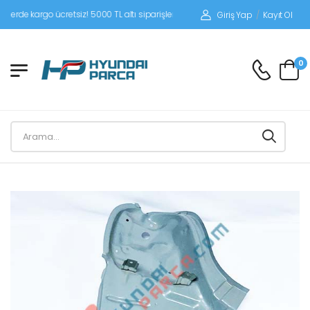
 kargo ücretsiz! 5000 TL altı siparişlerinizde siparişleriniz alıcı ödemeli gönderi
Giriş Yap
/
Kayıt Ol
0