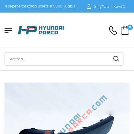
epetlerde kargo ücretsiz! 5000 TL altı siparişlerinizde siparişleriniz alıcı ödemeli
Giriş Yap
/
Kayıt Ol
0