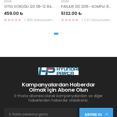
DIĞER
DIĞER
VİTES KÖRÜĞÜ İ20 08-12 84640-1J000-YS
PANJUR İ30 2015- KOMPLE 86350-A6800-YS
459.00 ₺
5132.00 ₺
( 1815 Görüntüleme )
( 1727 Görüntüleme )
Kampanyalardan Haberdar
Olmak İçin Abone Olun
E-Posta abonesi olarak kampanyalardan ve diğer
haberlerden haberdar olabilirsiniz.
ABONE OL