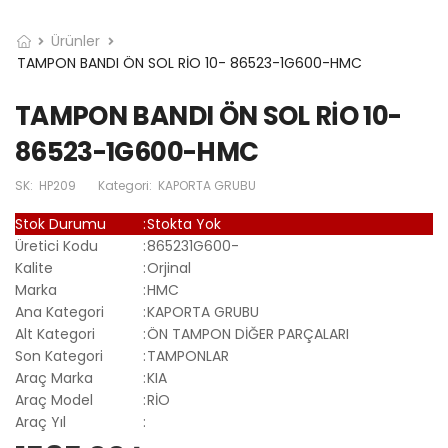
Ürünler
TAMPON BANDI ÖN SOL RİO 10- 86523-1G600-HMC
TAMPON BANDI ÖN SOL RİO 10-
86523-1G600-HMC
SK:
HP209
Kategori:
KAPORTA GRUBU
Stok Durumu
:
Stokta Yok
Üretici Kodu
:
865231G600-
Kalite
:
Orjinal
Marka
:
HMC
Ana Kategori
:
KAPORTA GRUBU
Alt Kategori
:
ÖN TAMPON DİĞER PARÇALARI
Son Kategori
:
TAMPONLAR
Araç Marka
:
KIA
Araç Model
:
RİO
Araç Yıl
: