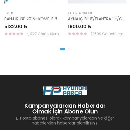
DIĞER
KAPORTA GRUBU
PANJUR İ30 2015- KOMPLE 86350-A6800-YS
AYNA İÇ BLUE/ELANTRA 11-/CEED 10-/RİO 12-/SPORTAGE 11- 85101-3X100-HMC
5132.00 ₺
1900.00 ₺
( 1727 Görüntüleme )
( 1509 Görüntüleme )
Kampanyalardan Haberdar
Olmak İçin Abone Olun
E-Posta abonesi olarak kampanyalardan ve diğer
haberlerden haberdar olabilirsiniz.