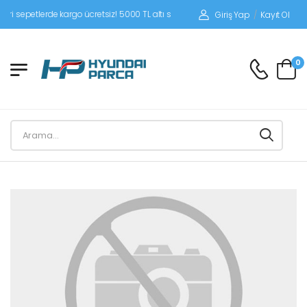
epetlerde kargo ücretsiz! 5000 TL altı siparişlerinizde siparişleriniz alıcı ödemeli
Giriş Yap
/
Kayıt Ol
0