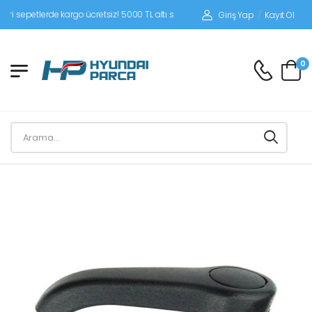
petlerde kargo ücretsiz! 5000 TL altı siparişlerinizde siparişleriniz alıcı ödemeli
Giriş Yap
/
Kayıt Ol
0