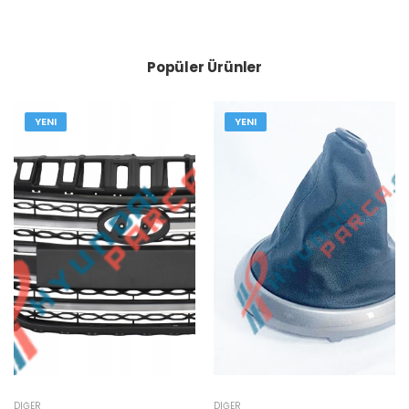
Popüler Ürünler
YENI
YENI
DIĞER
DIĞER