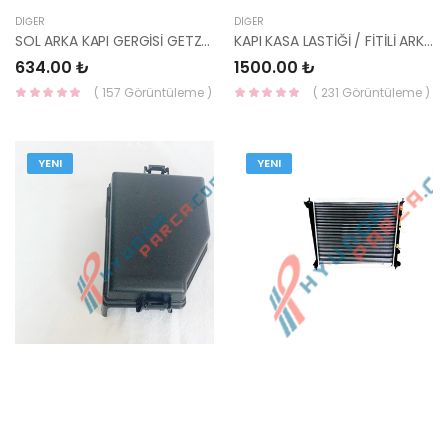
DIĞER
DIĞER
SOL ARKA KAPI GERGİSİ GETZ 79480-1C000-HMC
KAPI KASA LASTİĞİ / FİTİLİ ARKA SAĞ BLUE 83120-1R0004X-HMC
634.00 ₺
1500.00 ₺
( 157 Görüntüleme )
( 231 Görüntüleme )
YENI
YENI