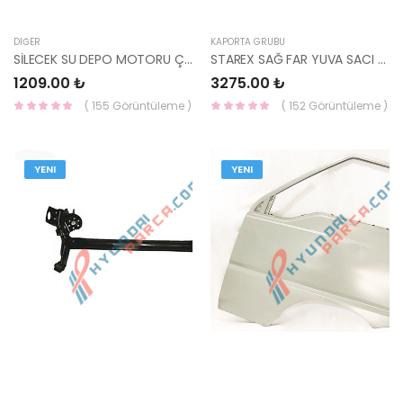
DIĞER
KAPORTA GRUBU
SİLECEK SU DEPO MOTORU ÇİFT ÇIKIŞ 98510-2J000-HMC
STAREX SAĞ FAR YUVA SACI 64102-4A400-HMC
1209.00 ₺
3275.00 ₺
( 155 Görüntüleme )
( 152 Görüntüleme )
YENI
YENI