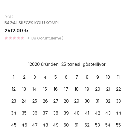
DIĞER
BAGAJ SİLECEK KOLU KOMPLE 2016- SPORTAGE / TUCSON 98815-2J000-HMC
2512.00 ₺
( 138 Görüntüleme )
12020 üründen
25 tanesi
gösteriliyor
1
2
3
4
5
6
7
8
9
10
11
12
13
14
15
16
17
18
19
20
21
22
23
24
25
26
27
28
29
30
31
32
33
34
35
36
37
38
39
40
41
42
43
44
45
46
47
48
49
50
51
52
53
54
55