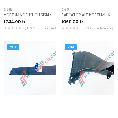
DIĞER
DIĞER
HORTUM KORUYUCU 31314-1J000-HMC
RADYATÖR ALT HORTUMU İ20 25412-4P700-HMC
1744.00 ₺
1060.00 ₺
( 130 Görüntüleme )
( 313 Görüntüleme )
YENI
YENI