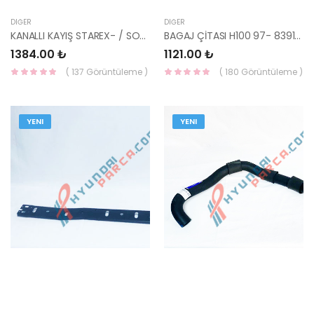
DIĞER
DIĞER
KANALLI KAYIŞ STAREX- / SORENTO 7PK2285-AA-TOP
BAGAJ ÇİTASI H100 97- 83910-43360-YS
1384.00 ₺
1121.00 ₺
( 137 Görüntüleme )
( 180 Görüntüleme )
YENI
YENI