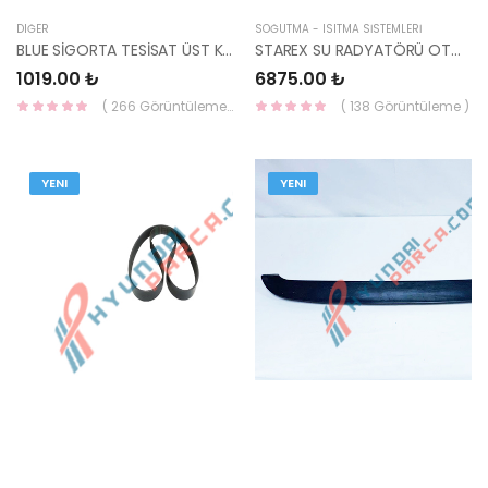
DIĞER
SOĞUTMA - ISITMA SİSTEMLERİ
BLUE SİGORTA TESİSAT ÜST KAPAĞI 91950-1R030-HMC
STAREX SU RADYATÖRÜ OTO. 25310-4A150-YS
1019.00 ₺
6875.00 ₺
( 266 Görüntüleme )
( 138 Görüntüleme )
YENI
YENI