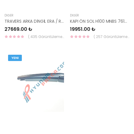
DIĞER
DIĞER
TRAVERS ARKA DİNGİL ERA / RIO 2006-2011 55100-1E100-MOBIS
KAPI ÖN SOL H100 MNBS 76101-43404 / 76003-43000-HMC
27669.00 ₺
19951.00 ₺
( 435 Görüntüleme )
( 257 Görüntüleme )
YENI