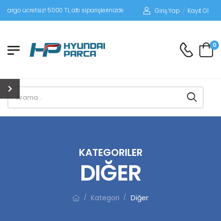
! 5000 TL altı siparişlerinizde siparişleriniz alıcı ödemeli gönderilir.
Giriş Yap
/
Kayıt Ol
0
KATEGORILER
DIĞER
Kategori
Diğer
/
/