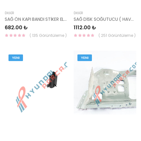
DIĞER
DIĞER
SAĞ ÖN KAPI BANDI STİKER ELANTRA 2016- 86373-F2000-HMC
SAĞ DİSK SOĞUTUCU ( HAVALANDIRMA ) ELANTRA 86568-F2300-YS
682.00 ₺
1112.00 ₺
( 135 Görüntüleme )
( 251 Görüntüleme )
YENI
YENI