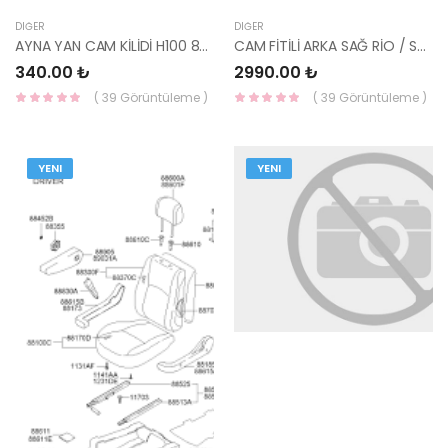
DIĞER
DIĞER
AYNA YAN CAM KİLİDİ H100 86350-43000-HMC
CAM FİTİLİ ARKA SAĞ RİO / STONİC 17- 83541-H8000-HMC
340.00 ₺
2990.00 ₺
( 39 Görüntüleme )
( 39 Görüntüleme )
YENI
YENI