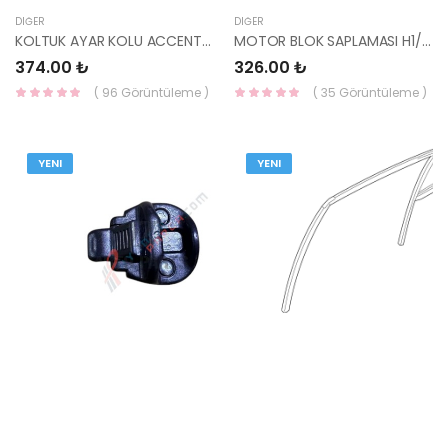
DIĞER
DIĞER
KOLTUK AYAR KOLU ACCENT 88063-25000SX-HMC
MOTOR BLOK SAPLAMASI H1/ STAREX 21121-42000-HMC
374.00 ₺
326.00 ₺
( 96 Görüntüleme )
( 35 Görüntüleme )
YENI
YENI