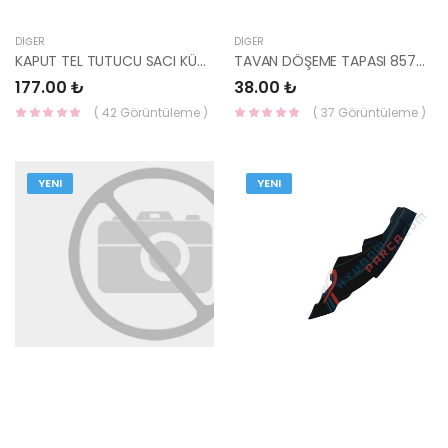
DIĞER
DIĞER
KAPUT TEL TUTUCU SACI KÜÇÜK 64116-1R900-HMC
TAVAN DÖŞEME TAPASI 85746-06000QS-HMC
177.00 ₺
38.00 ₺
( 42 Görüntüleme )
( 37 Görüntüleme )
YENI
YENI