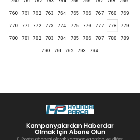
750
751
752
753
754
755
756
757
758
759
760
761
762
763
764
765
766
767
768
769
770
771
772
773
774
775
776
777
778
779
780
781
782
783
784
785
786
787
788
789
790
791
792
793
794
Kampanyalardan Haberdar
Olmak İçin Abone Olun
E-Posta abonesi olarak kampanyalardan ve diğer