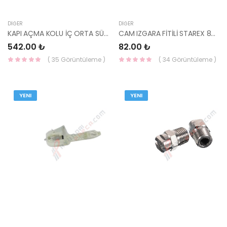
DIĞER
DIĞER
KAPI AÇMA KOLU İÇ ORTA SÜRGÜLÜ H100 83640-43000LK-HMC
CAM IZGARA FİTİLİ STAREX 86153-4A000-HMC
542.00 ₺
82.00 ₺
( 35 Görüntüleme )
( 34 Görüntüleme )
YENI
YENI