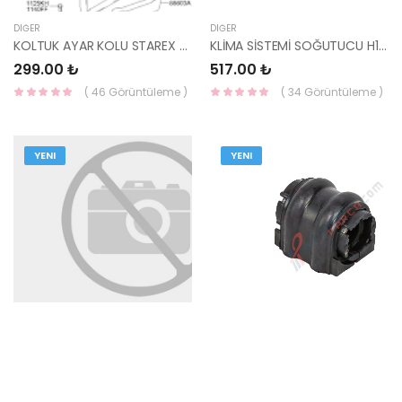
DIĞER
DIĞER
KOLTUK AYAR KOLU STAREX 88358-4A500LK-HMC
KLİMA SİSTEMİ SOĞUTUCU H100 97774-43581-HMC
299.00 ₺
517.00 ₺
( 46 Görüntüleme )
( 34 Görüntüleme )
YENI
YENI