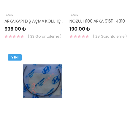
DIĞER
DIĞER
ARKA KAPI DIŞ AÇMA KOLU İÇ KEMİK RİO 17- 83665-H8000-HMC
NOZUL H100 ARKA 91611-43100-HMC
938.00 ₺
190.00 ₺
( 33 Görüntüleme )
( 29 Görüntüleme )
YENI