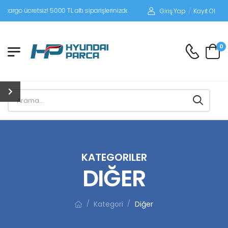
tsiz! 5000 TL altı siparişlerinizde siparişleriniz alıcı ödemeli gönderilir.
Giriş Yap
/
Kayıt Ol
0
KATEGORILER
DIĞER
Kategori
Diğer
/
/