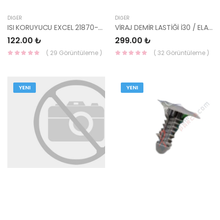
DIĞER
DIĞER
ISI KORUYUCU EXCEL 21870-24200-HMC
VİRAJ DEMİR LASTİĞİ İ30 / ELANTRA / CERATO / CEED 55513-3N100-HMC
122.00 ₺
299.00 ₺
( 29 Görüntüleme )
( 32 Görüntüleme )
YENI
YENI