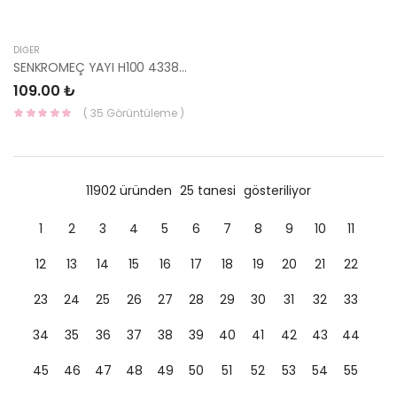
DIĞER
SENKROMEÇ YAYI H100 43387-4B000-HMC
109.00 ₺
( 35 Görüntüleme )
11902 üründen
25 tanesi
gösteriliyor
1
2
3
4
5
6
7
8
9
10
11
12
13
14
15
16
17
18
19
20
21
22
23
24
25
26
27
28
29
30
31
32
33
34
35
36
37
38
39
40
41
42
43
44
45
46
47
48
49
50
51
52
53
54
55