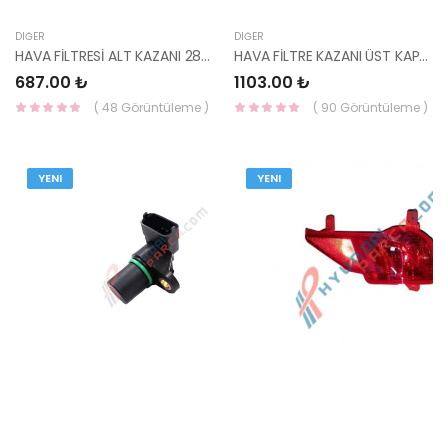
DIĞER
DIĞER
HAVA FİLTRESİ ALT KAZANI 28112-Q0300 MOBİSS
HAVA FİLTRE KAZANI ÜST KAPAK İ20 2023- 28111-Q0300 MOBİSS
687.00 ₺
1103.00 ₺
( 48 Görüntüleme )
( 90 Görüntüleme )
YENI
YENI