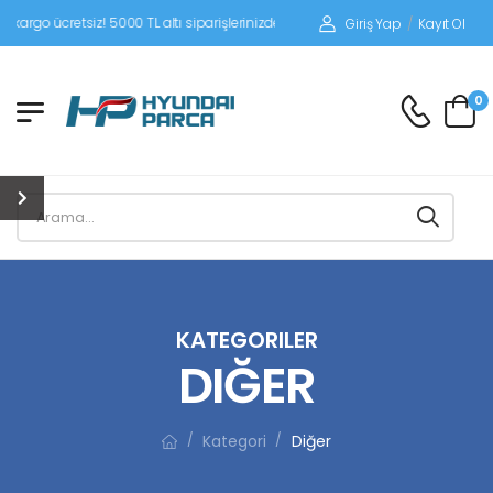
tsiz! 5000 TL altı siparişlerinizde siparişleriniz alıcı ödemeli gönderilir.
Giriş Yap
/
Kayıt Ol
0
KATEGORILER
DIĞER
Kategori
Diğer
/
/