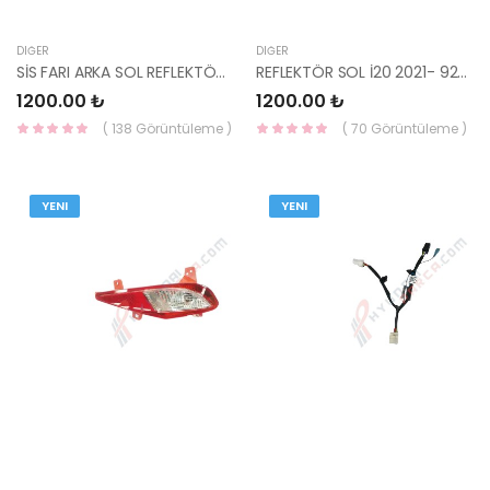
DIĞER
DIĞER
SİS FARI ARKA SOL REFLEKTÖR ( KIRMIZI ) İ20 2021- 92405-Q0200-YS
REFLEKTÖR SOL İ20 2021- 92405-Q0100-YS
1200.00 ₺
1200.00 ₺
( 138 Görüntüleme )
( 70 Görüntüleme )
YENI
YENI