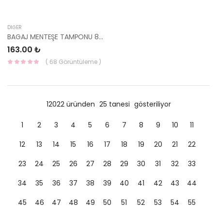
DIĞER
BAGAJ MENTEŞE TAMPONU 86421-37010-HMC
163.00 ₺
( 68 Görüntüleme )
12022 üründen
25 tanesi
gösteriliyor
1
2
3
4
5
6
7
8
9
10
11
12
13
14
15
16
17
18
19
20
21
22
23
24
25
26
27
28
29
30
31
32
33
34
35
36
37
38
39
40
41
42
43
44
45
46
47
48
49
50
51
52
53
54
55