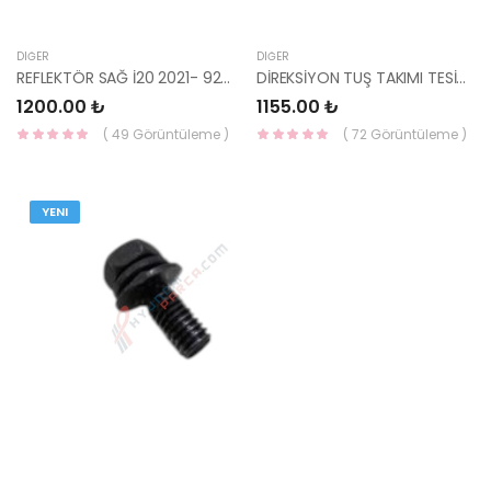
DIĞER
DIĞER
REFLEKTÖR SAĞ İ20 2021- 92406-Q0100-YS
DİREKSİYON TUŞ TAKIMI TESİSATI 56991-1C000-HMC
1200.00 ₺
1155.00 ₺
( 49 Görüntüleme )
( 72 Görüntüleme )
YENI