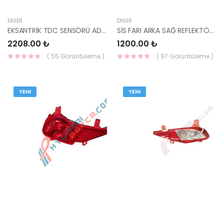
DIĞER
DIĞER
EKSANTRİK TDC SENSÖRÜ ADMİRA/SANTA FE/TUCSON/SPORTAGE DİZEL 39300-27000-DELPHI
SİS FARI ARKA SAĞ REFLEKTÖR ( KIRMIZI ) İ20 2021- 92406-Q0200-YS
2208.00 ₺
1200.00 ₺
( 55 Görüntüleme )
( 97 Görüntüleme )
YENI
YENI