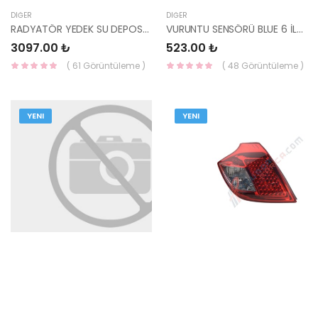
DIĞER
DIĞER
RADYATÖR YEDEK SU DEPOSU İ20 / BAYON 2023- 1.0 25430-Q0301-MOBIS
VURUNTU SENSÖRÜ BLUE 6 İLERİ 1.4 KAPPA 39250-03010-YS
3097.00 ₺
523.00 ₺
( 61 Görüntüleme )
( 48 Görüntüleme )
YENI
YENI