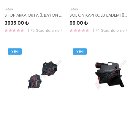
DIĞER
DIĞER
STOP ARKA ORTA 3. BAYON 92409-Q0510 MOBİS-S
SOL ÖN KAPI KOLU BADEMİ 82652-Q0500 MOBİS-S
3935.00 ₺
99.00 ₺
( 75 Görüntüleme )
( 74 Görüntüleme )
YENI
YENI