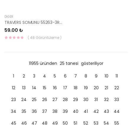
DIĞER
TRAVERS SOMUNU 55263-3R000-HMC
59.00 ₺
( 48 Görüntüleme )
11955 üründen
25 tanesi
gösteriliyor
1
2
3
4
5
6
7
8
9
10
11
12
13
14
15
16
17
18
19
20
21
22
23
24
25
26
27
28
29
30
31
32
33
34
35
36
37
38
39
40
41
42
43
44
45
46
47
48
49
50
51
52
53
54
55