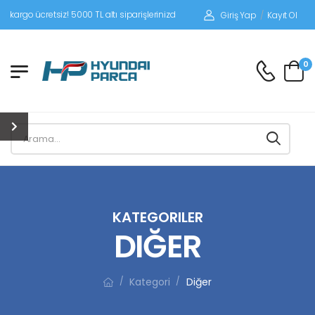
tsiz! 5000 TL altı siparişlerinizde siparişleriniz alıcı ödemeli gönderilir.
Giriş Yap
/
Kayıt Ol
0
KATEGORILER
DIĞER
Kategori
Diğer
/
/