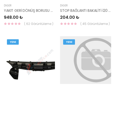
DIĞER
DIĞER
YAKIT GERİ DÖNÜŞ BORUSU DİZEL ERA/ BLUE / GETZ / CERATO / İ30 31471-2A401-YS
STOP BAĞLANTI BAKALİTİ İ20 2014- SOL 0104-YS
948.00 ₺
204.00 ₺
( 62 Görüntüleme )
( 45 Görüntüleme )
YENI
YENI