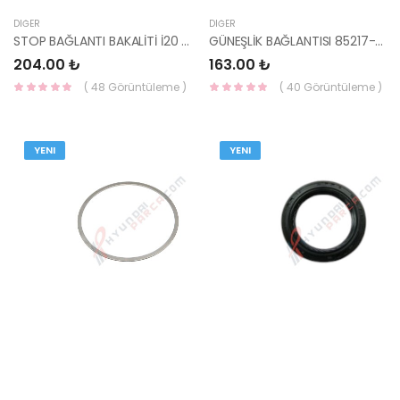
DIĞER
DIĞER
STOP BAĞLANTI BAKALİTİ İ20 2014- SAĞ 0103-YS
GÜNEŞLİK BAĞLANTISI 85217-43000-HMC
204.00 ₺
163.00 ₺
( 48 Görüntüleme )
( 40 Görüntüleme )
YENI
YENI