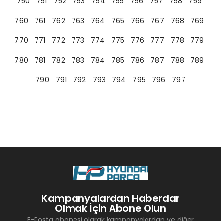
750
751
752
753
754
755
756
757
758
759
760
761
762
763
764
765
766
767
768
769
770
771
772
773
774
775
776
777
778
779
780
781
782
783
784
785
786
787
788
789
790
791
792
793
794
795
796
797
Kampanyalardan Haberdar
Olmak İçin Abone Olun
E-Posta abonesi olarak kampanyalardan ve diğer