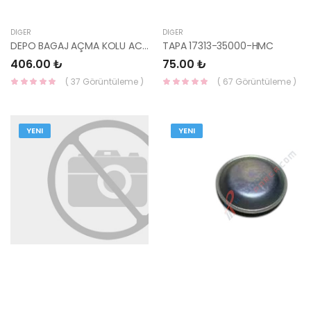
DIĞER
DIĞER
DEPO BAGAJ AÇMA KOLU ACC. 81570-22011-HMC
TAPA 17313-35000-HMC
406.00 ₺
75.00 ₺
( 37 Görüntüleme )
( 67 Görüntüleme )
YENI
YENI