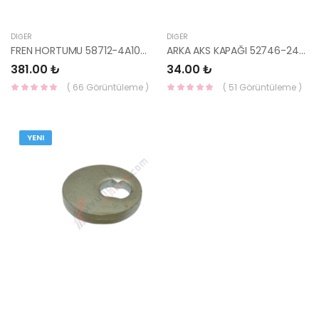
DIĞER
DIĞER
FREN HORTUMU 58712-4A100-HMC
ARKA AKS KAPAĞI 52746-24000-HMC
381.00 ₺
34.00 ₺
( 66 Görüntüleme )
( 51 Görüntüleme )
YENI