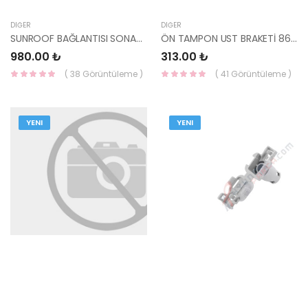
DIĞER
DIĞER
SUNROOF BAĞLANTISI SONATA 81642-38000-HMC
ÖN TAMPON UST BRAKETİ 86585-25000-HMC
980.00 ₺
313.00 ₺
( 38 Görüntüleme )
( 41 Görüntüleme )
YENI
YENI