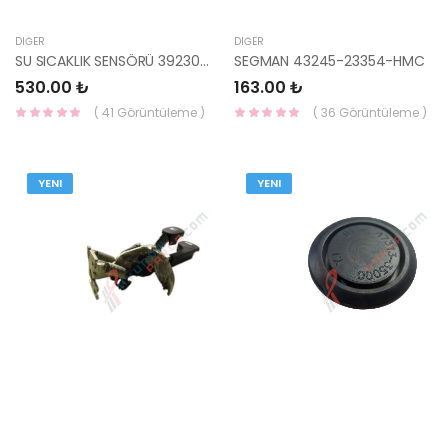
DIĞER
DIĞER
SU SICAKLIK SENSÖRÜ 39230-42000-HMC
SEGMAN 43245-23354-HMC
530.00 ₺
163.00 ₺
( 41 Görüntüleme )
( 36 Görüntüleme )
YENI
YENI