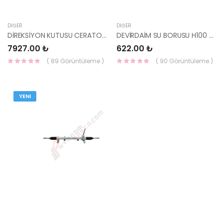
DIĞER
DIĞER
DİREKSİYON KUTUSU CERATO 2016- 56500-A7500-YS
DEVİRDAİM SU BORUSU H100 99-07 / KMY 97-01 25431-42870-YS
7927.00 ₺
622.00 ₺
( 89 Görüntüleme )
( 90 Görüntüleme )
YENI