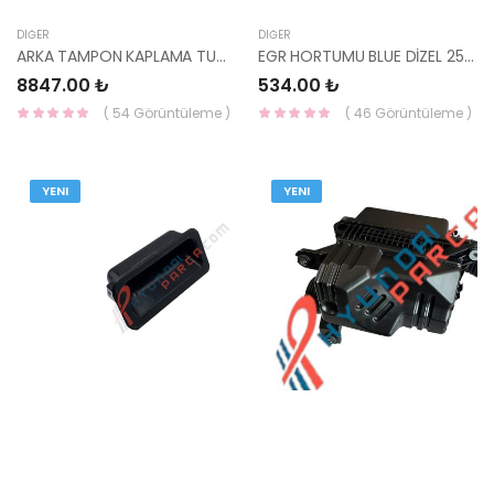
DIĞER
DIĞER
ARKA TAMPON KAPLAMA TUCSON 2021- 86696-N7GA0-MOBIS
EGR HORTUMU BLUE DİZEL 25650-2A700-HMC
8847.00 ₺
534.00 ₺
( 54 Görüntüleme )
( 46 Görüntüleme )
YENI
YENI