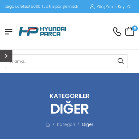
tsiz! 5000 TL altı siparişlerinizde siparişleriniz alıcı ödemeli gönderilir.
Giriş Yap
/
Kayıt Ol
0
KATEGORILER
DIĞER
Kategori
Diğer
/
/