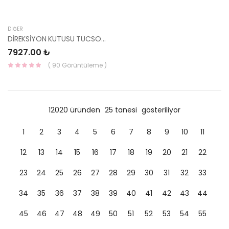
DIĞER
DİREKSİYON KUTUSU TUCSON / SPORTAGE 15- 4X2 56500-D7000-YS
7927.00 ₺
( 90 Görüntüleme )
12020 üründen
25 tanesi
gösteriliyor
1
2
3
4
5
6
7
8
9
10
11
12
13
14
15
16
17
18
19
20
21
22
23
24
25
26
27
28
29
30
31
32
33
34
35
36
37
38
39
40
41
42
43
44
45
46
47
48
49
50
51
52
53
54
55