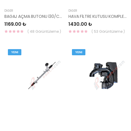
DIĞER
DIĞER
BAGAJ AÇMA BUTONU İ30/CEED SW 81260-A6200-HMC
HAVA FİLTRE KUTUSU KOMPLE İ20 BENZİNLİ 28110-C8200-YS
1169.00 ₺
1430.00 ₺
( 48 Görüntüleme )
( 53 Görüntüleme )
YENI
YENI