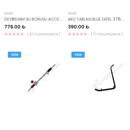
DIĞER
DIĞER
DEVİRDAİM SU BORUSU ACCENT 95-00 25461-22024-YS
AKÜ TABLASI BLUE DİZEL 37150-1R540-YS
778.00 ₺
390.00 ₺
( 63 Görüntüleme )
( 71 Görüntüleme )
YENI
YENI