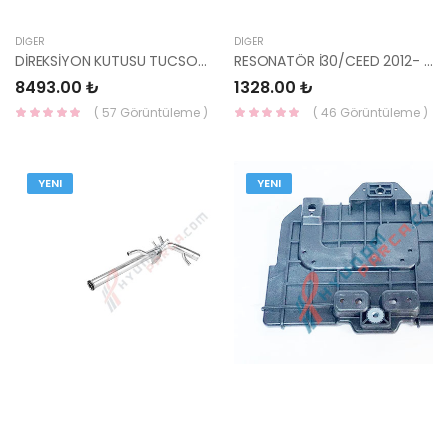
DIĞER
DIĞER
DİREKSİYON KUTUSU TUCSON / SPORTAGE 15- 4X4 56500-D7100-YS
RESONATÖR İ30/CEED 2012- DİZEL 28220-A5800-YS
8493.00 ₺
1328.00 ₺
( 57 Görüntüleme )
( 46 Görüntüleme )
YENI
YENI