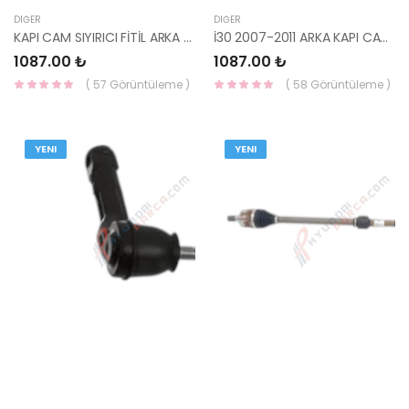
DIĞER
DIĞER
KAPI CAM SIYIRICI FİTİL ARKA SAĞ İ30 2007-2011 83220-2L000-YS
İ30 2007-2011 ARKA KAPI CAM SIYIRICI FİTİL SOL 83210-2L000-YS
1087.00 ₺
1087.00 ₺
( 57 Görüntüleme )
( 58 Görüntüleme )
YENI
YENI