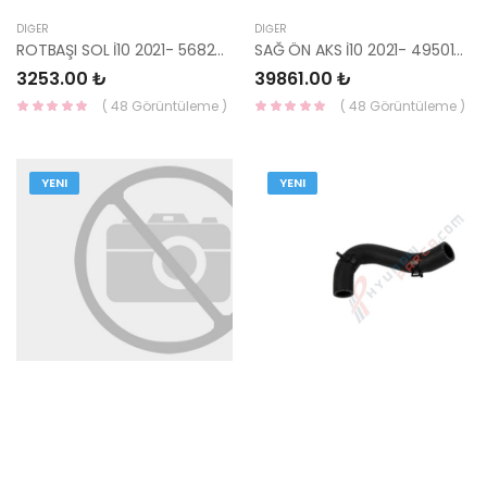
DIĞER
DIĞER
ROTBAŞI SOL İ10 2021- 56825-K7000-MOBIS
SAĞ ÖN AKS İ10 2021- 49501-K7100-MOBIS
3253.00 ₺
39861.00 ₺
( 48 Görüntüleme )
( 48 Görüntüleme )
YENI
YENI