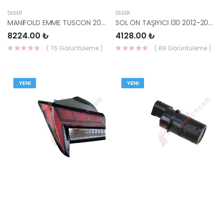
DIĞER
DIĞER
MANİFOLD EMME TUSCON 2016- T-GDI 177 28310-2B760-YS
SOL ÖN TAŞIYICI İ30 2012-2016 51715-A6000 YS
8224.00 ₺
4128.00 ₺
( 76 Görüntüleme )
( 89 Görüntüleme )
YENI
YENI