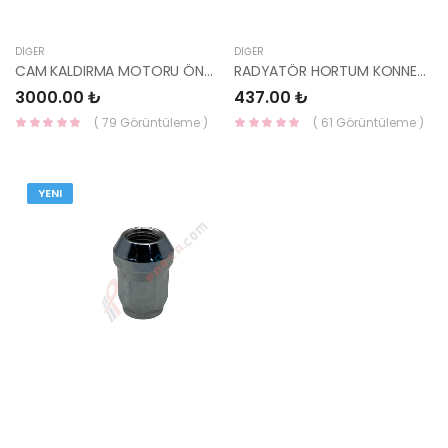
DIĞER
DIĞER
CAM KALDIRMA MOTORU ÖN SOL BLUE 82450-1R010-YS
RADYATÖR HORTUM KONNEKTÖRÜ İ30/ELANTRA/TUCSON 25485-3J000 YS
3000.00 ₺
437.00 ₺
( 79 Görüntüleme )
( 61 Görüntüleme )
YENI