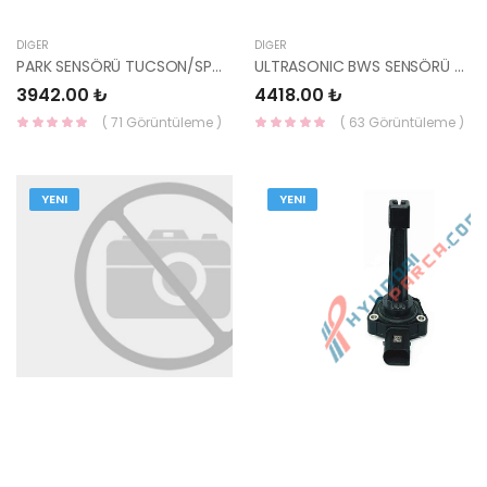
DIĞER
DIĞER
PARK SENSÖRÜ TUCSON/SPORTAGE/İONIQ 99310-G1700 - HMC
ULTRASONIC BWS SENSÖRÜ TUCSON/SPORTAGE/ELANTRA 99310-F1200X5R-HMC
3942.00 ₺
4418.00 ₺
( 71 Görüntüleme )
( 63 Görüntüleme )
YENI
YENI