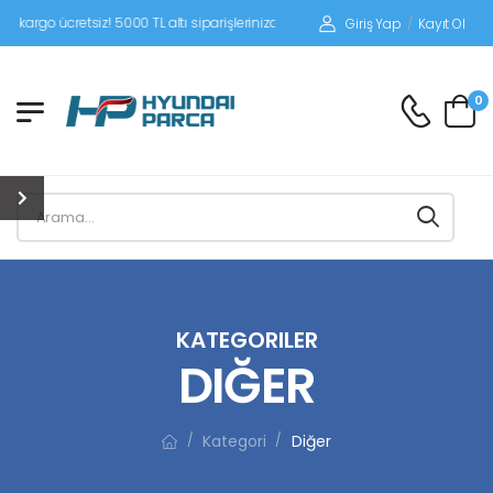
etsiz! 5000 TL altı siparişlerinizde siparişleriniz alıcı ödemeli gönderilir.
Giriş Yap
/
Kayıt Ol
0
KATEGORILER
DIĞER
Kategori
Diğer
/
/