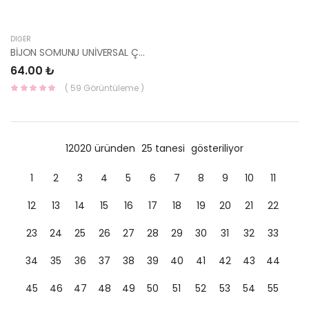
DIĞER
BİJON SOMUNU UNİVERSAL ÇELİK JANT 17 KALIN DİŞ 02913-YS
64.00 ₺
( 59 Görüntüleme )
12020 üründen
25 tanesi
gösteriliyor
1
2
3
4
5
6
7
8
9
10
11
12
13
14
15
16
17
18
19
20
21
22
23
24
25
26
27
28
29
30
31
32
33
34
35
36
37
38
39
40
41
42
43
44
45
46
47
48
49
50
51
52
53
54
55