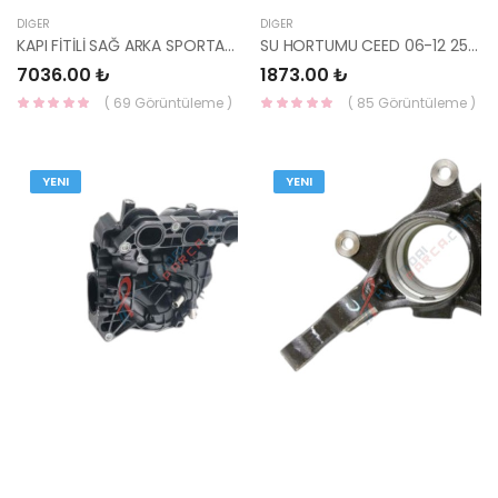
DIĞER
DIĞER
KAPI FİTİLİ SAĞ ARKA SPORTAGE 16- 83120-F1000-HMC
SU HORTUMU CEED 06-12 25450-1H100-HMC
7036.00 ₺
1873.00 ₺
( 69 Görüntüleme )
( 85 Görüntüleme )
YENI
YENI