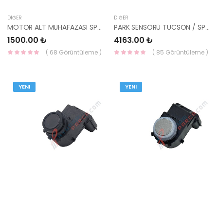
DIĞER
DIĞER
MOTOR ALT MUHAFAZASI SPORTAGE 2022- 29110-R2000 YS
PARK SENSÖRÜ TUCSON / SPORTAGE 99310-N9600-HMC
1500.00 ₺
4163.00 ₺
( 68 Görüntüleme )
( 85 Görüntüleme )
YENI
YENI