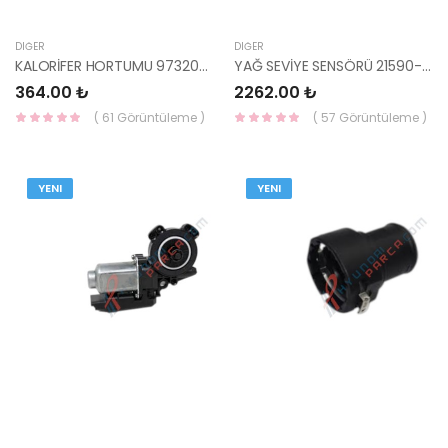
DIĞER
DIĞER
KALORİFER HORTUMU 97320-1E000 KORE
YAĞ SEVİYE SENSÖRÜ 21590-2F600 YS
364.00 ₺
2262.00 ₺
( 61 Görüntüleme )
( 57 Görüntüleme )
YENI
YENI