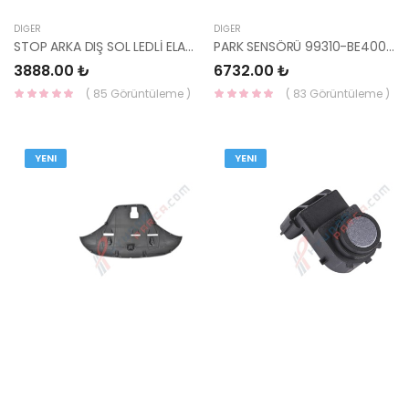
DIĞER
DIĞER
STOP ARKA DIŞ SOL LEDLİ ELANTRA 2020- 92401-AA100-YS
PARK SENSÖRÜ 99310-BE400EB-MOBIS-S
3888.00 ₺
6732.00 ₺
( 85 Görüntüleme )
( 83 Görüntüleme )
YENI
YENI