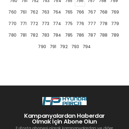
750
751
752
753
754
755
756
757
758
759
760
761
762
763
764
765
766
767
768
769
770
771
772
773
774
775
776
777
778
779
780
781
782
783
784
785
786
787
788
789
790
791
792
793
794
Kampanyalardan Haberdar
Olmak İçin Abone Olun
E-Posta abonesi olarak kampanyalardan ve diğer