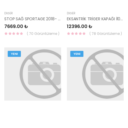
DIĞER
DIĞER
STOP SAĞ SPORTAGE 2018- LEDLİ 92402-F1500 DEPO
EKSANTRİK TRİGER KAPAĞI İ10/İ20/BAYON/RİO 21350-07170-HMC
7669.00 ₺
12396.00 ₺
( 70 Görüntüleme )
( 78 Görüntüleme )
YENI
YENI