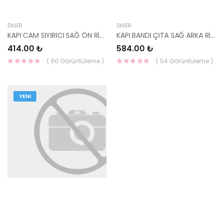
DIĞER
DIĞER
KAPI CAM SIYIRICI SAĞ ÖN RİO 06-11 82220-1G001-HMC
KAPI BANDI ÇITA SAĞ ARKA RİO 05-11 87732-1G010-HMC
414.00 ₺
584.00 ₺
( 60 Görüntüleme )
( 54 Görüntüleme )
YENI