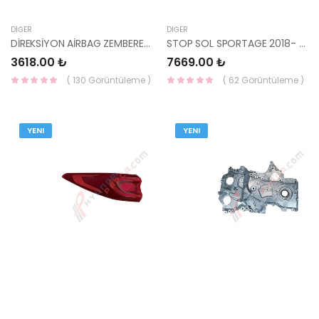
DIĞER
DIĞER
DİREKSİYON AİRBAG ZEMBEREĞİ İ20 2007-2013 93490-2P111- HMC
STOP SOL SPORTAGE 2018- LEDLİ 92401-F1500 DEPO
3618.00 ₺
7669.00 ₺
( 130 Görüntüleme )
( 62 Görüntüleme )
YENI
YENI