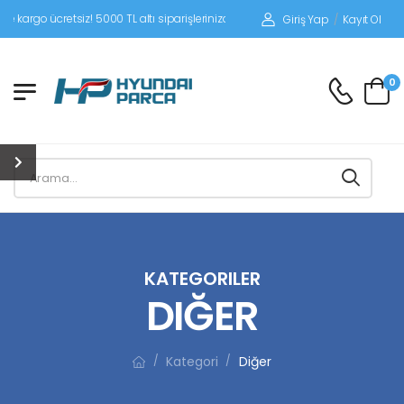
etsiz! 5000 TL altı siparişlerinizde siparişleriniz alıcı ödemeli gönderilir.
Giriş Yap
/
Kayıt Ol
0
KATEGORILER
DIĞER
Kategori
Diğer
/
/