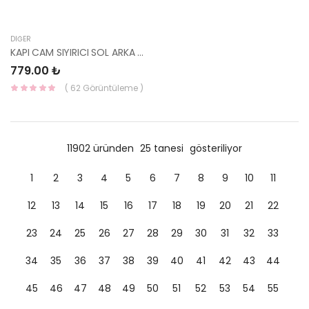
DIĞER
KAPI CAM SIYIRICI SOL ARKA RİO 06-1183220-1G000-HMC
779.00 ₺
( 62 Görüntüleme )
11902 üründen
25 tanesi
gösteriliyor
1
2
3
4
5
6
7
8
9
10
11
12
13
14
15
16
17
18
19
20
21
22
23
24
25
26
27
28
29
30
31
32
33
34
35
36
37
38
39
40
41
42
43
44
45
46
47
48
49
50
51
52
53
54
55