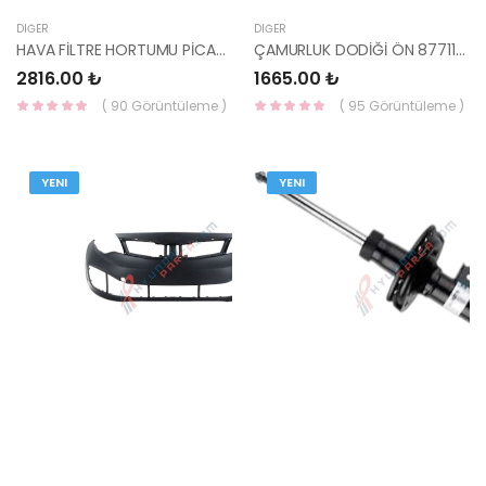
DIĞER
DIĞER
HAVA FİLTRE HORTUMU PİCANTO 2020- 28130-G6850-HMC
ÇAMURLUK DODİĞİ ÖN 87711-D9000-HMC
2816.00 ₺
1665.00 ₺
( 90 Görüntüleme )
( 95 Görüntüleme )
YENI
YENI