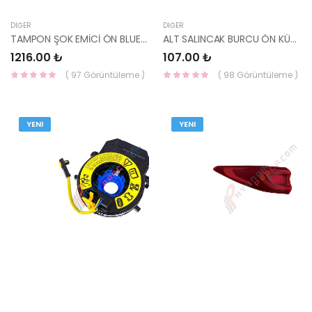
DIĞER
DIĞER
TAMPON ŞOK EMİCİ ÖN BLUE 86520-1R000-YS
ALT SALINCAK BURCU ÖN KÜÇÜK İ30/ELANTRA/CERATO 54551-3X000-YS
1216.00 ₺
107.00 ₺
( 97 Görüntüleme )
( 98 Görüntüleme )
YENI
YENI