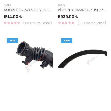
DIĞER
DIĞER
AMORTİSÖR ARKA İ10 12-19 55310-B9050-YS
PİSTON SEGMAN 85.40M D4HBSANTAFE / SORENTO XM 2.2 87-71172-GOETZE
1514.00 ₺
5939.00 ₺
( 86 Görüntüleme )
( 90 Görüntüleme )
YENI
YENI