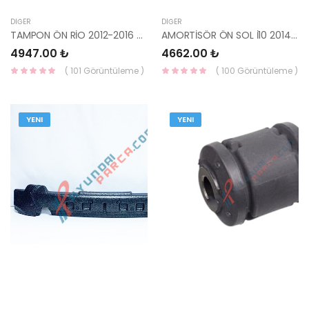
DIĞER
DIĞER
TAMPON ÖN RİO 2012-2016 SEDAN 86511-1W500-YS
AMORTİSÖR ÖN SOL İ10 2014- 54650-B9000 YS
4947.00 ₺
4662.00 ₺
( 101 Görüntüleme )
( 100 Görüntüleme )
YENI
YENI