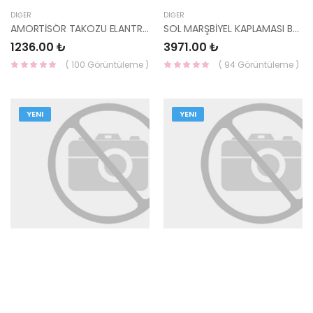
DIĞER
DIĞER
AMORTİSÖR TAKOZU ELANTRA/İ30/KONA/IONİQ 54610-G2000-YS
SOL MARŞBİYEL KAPLAMASI BAYON 87751-Q0400 HMC
1236.00 ₺
3971.00 ₺
( 100 Görüntüleme )
( 94 Görüntüleme )
YENI
YENI