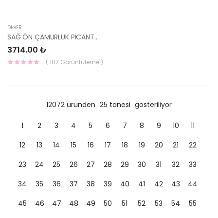
DIĞER
SAĞ ÖN ÇAMURLUK PİCANTO 66321-07000-TW
3714.00 ₺
( 107 Görüntüleme )
12072 üründen
25 tanesi
gösteriliyor
1
2
3
4
5
6
7
8
9
10
11
12
13
14
15
16
17
18
19
20
21
22
23
24
25
26
27
28
29
30
31
32
33
34
35
36
37
38
39
40
41
42
43
44
45
46
47
48
49
50
51
52
53
54
55