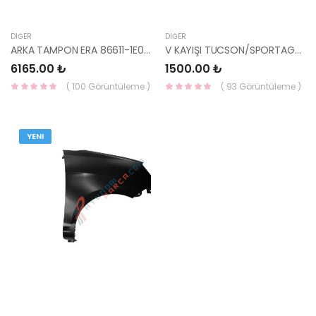
DIĞER
DIĞER
ARKA TAMPON ERA 86611-1E000-HMC
V KAYIŞI TUCSON/SPORTAGE/STONİC 25212-2U030-MOBIS
6165.00 ₺
1500.00 ₺
( 100 Görüntüleme )
( 93 Görüntüleme )
YENI