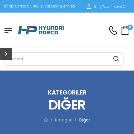
tsiz! 5000 TL altı siparişlerinizde siparişleriniz alıcı ödemeli gönderilir.
Giriş Yap
/
Kayıt Ol
0
KATEGORILER
DIĞER
Kategori
Diğer
/
/