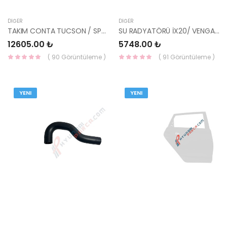
DIĞER
DIĞER
TAKIM CONTA TUCSON / SPORTAGE 20910-2MH01-HMC
SU RADYATÖRÜ İX20/ VENGA 25310-1P200-KALE
12605.00 ₺
5748.00 ₺
( 90 Görüntüleme )
( 91 Görüntüleme )
YENI
YENI