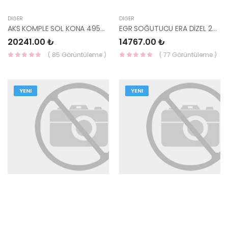
DIĞER
DIĞER
AKS KOMPLE SOL KONA 49500-J9400-HMC
EGR SOĞUTUCU ERA DİZEL 28416-2A410 HMC
20241.00 ₺
14767.00 ₺
( 85 Görüntüleme )
( 77 Görüntüleme )
YENI
YENI