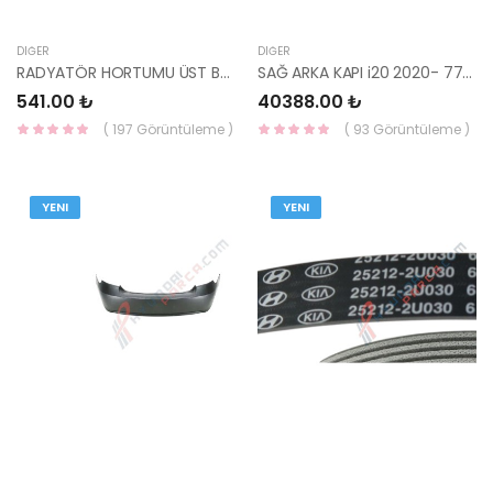
DIĞER
DIĞER
RADYATÖR HORTUMU ÜST BLUE/RİO 14- 1.4 KAPPA 25411-1R400-KORE
SAĞ ARKA KAPI i20 2020- 77004-Q0000-MOBIS
541.00 ₺
40388.00 ₺
( 197 Görüntüleme )
( 93 Görüntüleme )
YENI
YENI