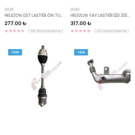
DIĞER
DIĞER
HELEZON ÜST LASTİĞİ ÖN TUCSON / SPORTAGE 18>54623-D4000-HMC
HELEZON YAY LASTİĞİ İ20 2014- 54633-C4100-HMC
277.00 ₺
317.00 ₺
( 99 Görüntüleme )
( 112 Görüntüleme )
YENI
YENI