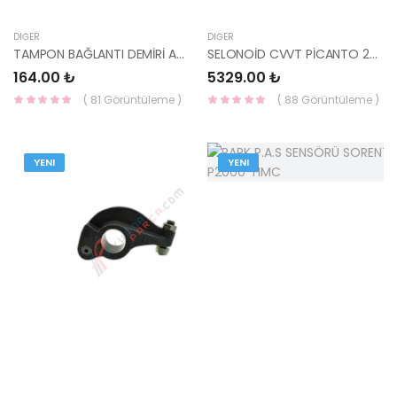
DIĞER
DIĞER
TAMPON BAĞLANTI DEMİRİ ARKA SAĞ ELANTRA 2016- 86634-F2000-HMC
SELONOİD CVVT PİCANTO 24357-08000-HMC
164.00 ₺
5329.00 ₺
( 81 Görüntüleme )
( 88 Görüntüleme )
YENI
YENI