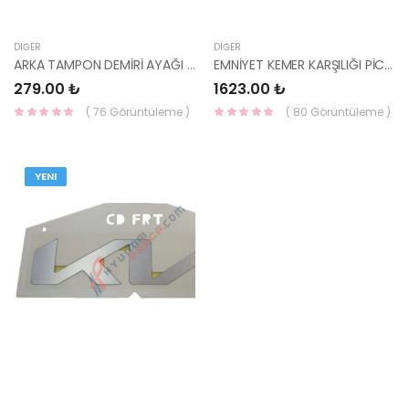
DIĞER
DIĞER
ARKA TAMPON DEMİRİ AYAĞI SPORTAGE 2016- 86636-F1000-HMC
EMNİYET KEMER KARŞILIĞI PİCANTO 88230-G6000-HMC
279.00 ₺
1623.00 ₺
( 76 Görüntüleme )
( 80 Görüntüleme )
YENI