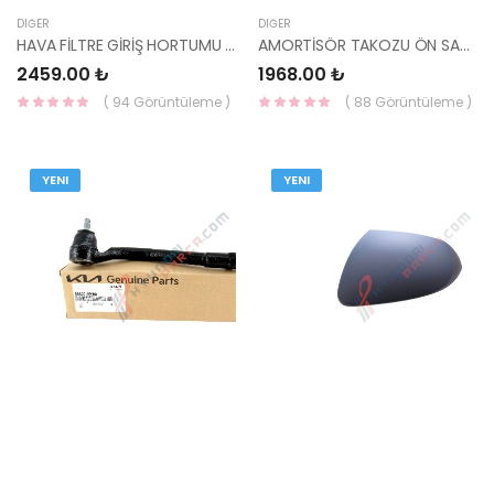
DIĞER
DIĞER
HAVA FİLTRE GİRİŞ HORTUMU İX35 / SPORTAGE 28130-2Y400-HMC
AMORTİSÖR TAKOZU ÖN SANTAFE 06=> 54610-2B000-HMC
2459.00 ₺
1968.00 ₺
( 94 Görüntüleme )
( 88 Görüntüleme )
YENI
YENI