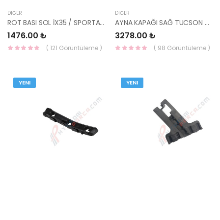
DIĞER
DIĞER
ROT BASI SOL İX35 / SPORTAGE 10-> 56820-2S000-HMC
AYNA KAPAĞI SAĞ TUCSON 2015- 87626-D7100-HMC
1476.00 ₺
3278.00 ₺
( 121 Görüntüleme )
( 98 Görüntüleme )
YENI
YENI