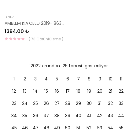
DIĞER
AMBLEM KIA CEED 2019- 86300-J7000-HMC
1394.00 ₺
( 73 Görüntüleme )
12022 üründen
25 tanesi
gösteriliyor
1
2
3
4
5
6
7
8
9
10
11
12
13
14
15
16
17
18
19
20
21
22
23
24
25
26
27
28
29
30
31
32
33
34
35
36
37
38
39
40
41
42
43
44
45
46
47
48
49
50
51
52
53
54
55