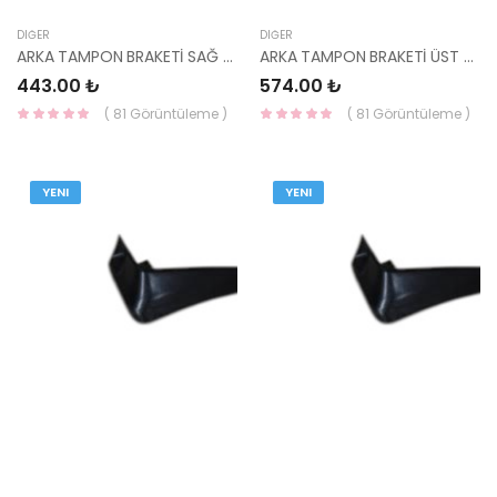
DIĞER
DIĞER
ARKA TAMPON BRAKETİ SAĞ RİO 12- HB 86614-1W200-HMC
ARKA TAMPON BRAKETİ ÜST SAĞ TUCSON 2016- 86678-D7000-HMC
443.00 ₺
574.00 ₺
( 81 Görüntüleme )
( 81 Görüntüleme )
YENI
YENI