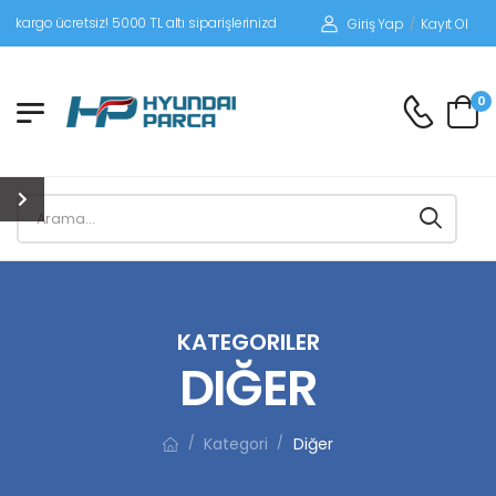
tsiz! 5000 TL altı siparişlerinizde siparişleriniz alıcı ödemeli gönderilir.
Giriş Yap
/
Kayıt Ol
0
KATEGORILER
DIĞER
Kategori
Diğer
/
/