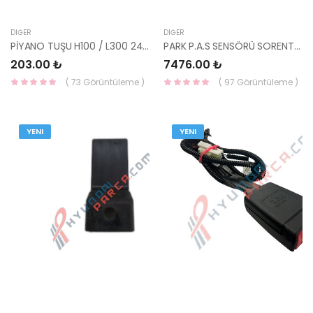
DIĞER
DIĞER
PİYANO TUŞU H100 / L300 24531-42880-YS
PARK P.A.S SENSÖRÜ SORENTO 99310-P2000-HMC
203.00 ₺
7476.00 ₺
( 73 Görüntüleme )
( 97 Görüntüleme )
YENI
YENI