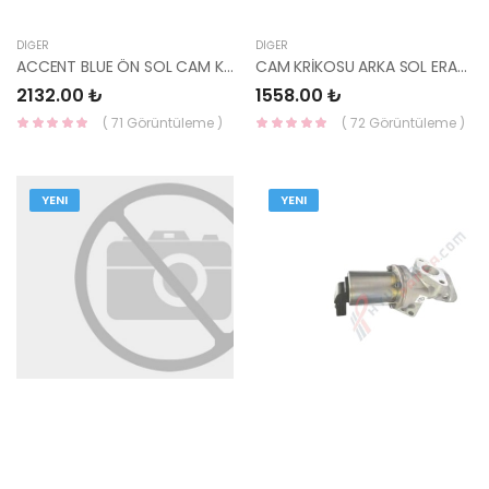
DIĞER
DIĞER
ACCENT BLUE ÖN SOL CAM KRİKOSU ELEKTRİKLİ 2011=> 82403-1R110-YS
CAM KRİKOSU ARKA SOL ERA/RİO 83401-1G010-YS
2132.00 ₺
1558.00 ₺
( 71 Görüntüleme )
( 72 Görüntüleme )
YENI
YENI