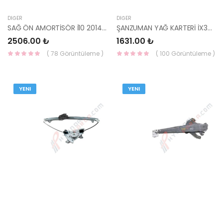
DIĞER
DIĞER
SAĞ ÖN AMORTİSÖR İ10 2014- 54660-B9000-YS
ŞANZUMAN YAĞ KARTERİ İX35/SPORTAGE 45280-2F000/45280-2F200 YS
2506.00 ₺
1631.00 ₺
( 78 Görüntüleme )
( 100 Görüntüleme )
YENI
YENI