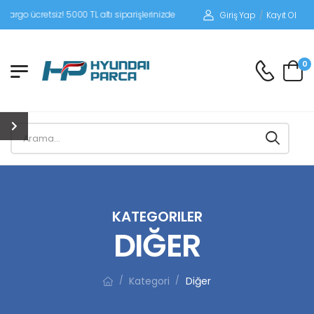
siz! 5000 TL altı siparişlerinizde siparişleriniz alıcı ödemeli gönderilir.
Giriş Yap
/
Kayıt Ol
0
KATEGORILER
DIĞER
Kategori
Diğer
/
/