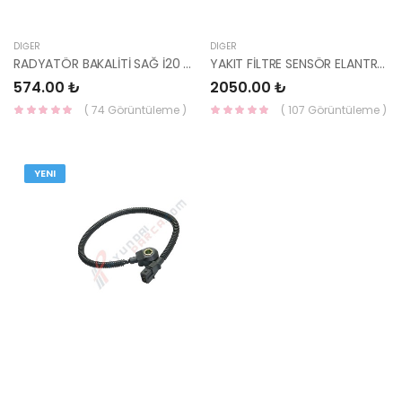
DIĞER
DIĞER
RADYATÖR BAKALİTİ SAĞ İ20 2011- 29134-4P500-HMC
YAKIT FİLTRE SENSÖR ELANTRA 2016- 31921-F2900-HMC
574.00 ₺
2050.00 ₺
( 74 Görüntüleme )
( 107 Görüntüleme )
YENI