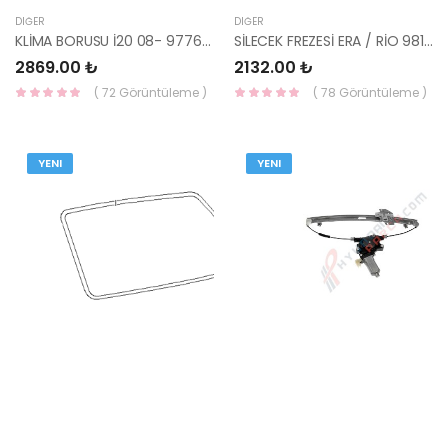
DIĞER
DIĞER
KLİMA BORUSU İ20 08- 97762-4P150-HMC
SİLECEK FREZESİ ERA / RİO 98120-1G000-HMC
2869.00 ₺
2132.00 ₺
( 72 Görüntüleme )
( 78 Görüntüleme )
YENI
YENI