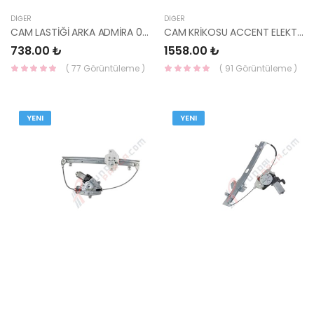
DIĞER
DIĞER
CAM LASTİĞİ ARKA ADMİRA 03-05 87130-25500-HMC
CAM KRİKOSU ACCENT ELEKTRİKLİ 06-11 ERA ÖN SOL / RIO 82401-1G010-YS
738.00 ₺
1558.00 ₺
( 77 Görüntüleme )
( 91 Görüntüleme )
YENI
YENI