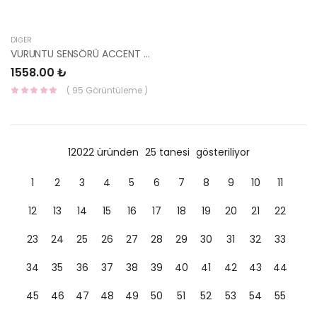
DIĞER
VURUNTU SENSÖRÜ ACCENT 95- 39250-22010-HMC
1558.00 ₺
( 95 Görüntüleme )
12022 üründen
25 tanesi
gösteriliyor
1
2
3
4
5
6
7
8
9
10
11
12
13
14
15
16
17
18
19
20
21
22
23
24
25
26
27
28
29
30
31
32
33
34
35
36
37
38
39
40
41
42
43
44
45
46
47
48
49
50
51
52
53
54
55