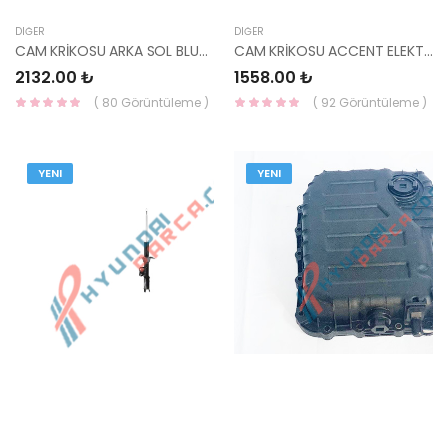
DIĞER
DIĞER
CAM KRİKOSU ARKA SOL BLUE 83401-1R110-YS
CAM KRİKOSU ACCENT ELEKTRİKLİ 06-11 ERA / RIO 06-11 ARKA SAĞ 83402-1G010-YS
2132.00 ₺
1558.00 ₺
( 80 Görüntüleme )
( 92 Görüntüleme )
YENI
YENI