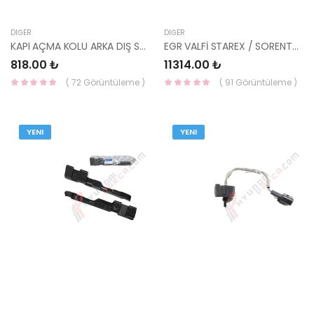
DIĞER
DIĞER
KAPI AÇMA KOLU ARKA DIŞ SOL ACCENT 00-02 83650-25000-HMC
EGR VALFİ STAREX / SORENTO 2.5 28410-4A100-HMC
818.00 ₺
11314.00 ₺
( 72 Görüntüleme )
( 91 Görüntüleme )
YENI
YENI