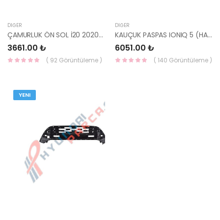
DIĞER
DIĞER
ÇAMURLUK ÖN SOL İ20 2020- DELİKSİZ 66311-Q0050-YS
KAUÇUK PASPAS IONIQ 5 (HAREKETLİ ÖN KONSOL) GI131ADE05 YS
3661.00 ₺
6051.00 ₺
( 92 Görüntüleme )
( 140 Görüntüleme )
YENI