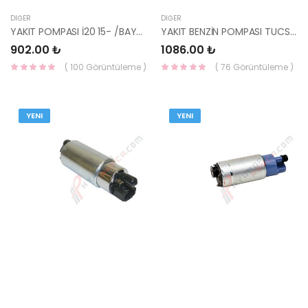
DIĞER
DIĞER
YAKIT POMPASI İ20 15- /BAYON/RİO/İ30/RİO 31119-C9000-YS
YAKIT BENZİN POMPASI TUCSON 15- 24 /SPORTAGE 2015- 31111-C2500-YS
902.00 ₺
1086.00 ₺
( 100 Görüntüleme )
( 76 Görüntüleme )
YENI
YENI