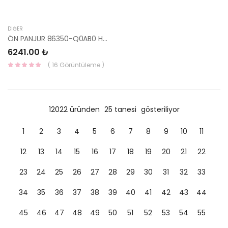
DIĞER
ÖN PANJUR 86350-Q0AB0 HMC
6241.00 ₺
( 16 Görüntüleme )
12022 üründen
25 tanesi
gösteriliyor
1
2
3
4
5
6
7
8
9
10
11
12
13
14
15
16
17
18
19
20
21
22
23
24
25
26
27
28
29
30
31
32
33
34
35
36
37
38
39
40
41
42
43
44
45
46
47
48
49
50
51
52
53
54
55