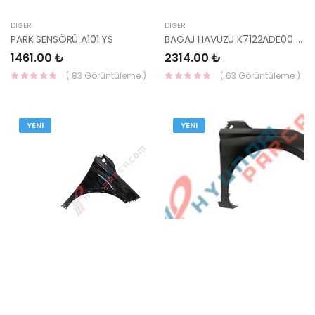
DIĞER
DIĞER
PARK SENSÖRÜ A101 YS
BAGAJ HAVUZU K7122ADE00 YS
1461.00 ₺
2314.00 ₺
( 83 Görüntüleme )
( 63 Görüntüleme )
YENI
YENI