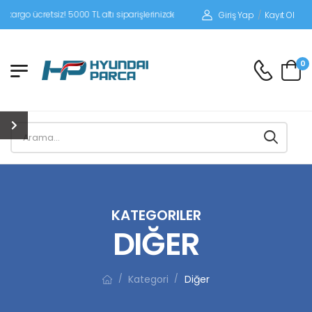
siz! 5000 TL altı siparişlerinizde siparişleriniz alıcı ödemeli gönderilir.
Giriş Yap
/
Kayıt Ol
0
KATEGORILER
DIĞER
Kategori
Diğer
/
/