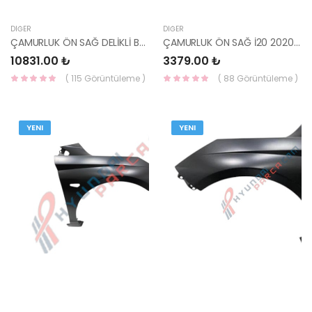
DIĞER
DIĞER
ÇAMURLUK ÖN SAĞ DELİKLİ BAYON 2020- 66321-Q0400-HMC
ÇAMURLUK ÖN SAĞ İ20 2020- DELİKSİZ 66321-Q0050-YS
10831.00 ₺
3379.00 ₺
( 115 Görüntüleme )
( 88 Görüntüleme )
YENI
YENI