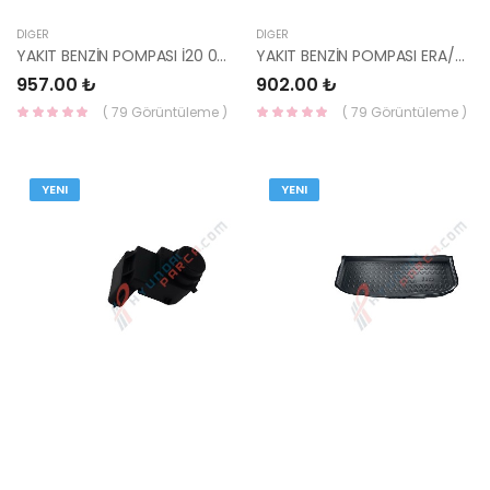
DIĞER
DIĞER
YAKIT BENZİN POMPASI İ20 08-15 /İ30 07- / ELANTRA 01- / CERATO 31111-0M000-YS
YAKIT BENZİN POMPASI ERA/ACCENT 95-05 /CERATO 04-/ELANTRA 11- 31111-1R500-YS
957.00 ₺
902.00 ₺
( 79 Görüntüleme )
( 79 Görüntüleme )
YENI
YENI