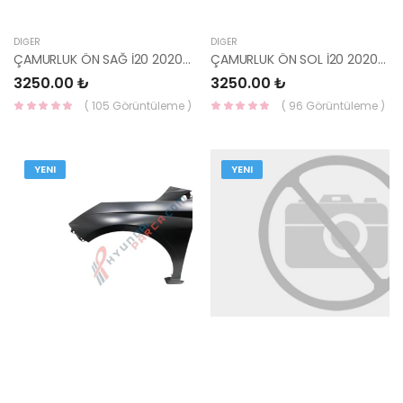
DIĞER
DIĞER
ÇAMURLUK ÖN SAĞ İ20 2020- DELİKLİ 66321-Q0000-YS
ÇAMURLUK ÖN SOL İ20 2020- DELİKLİ 66311-Q0000-YS
3250.00 ₺
3250.00 ₺
( 105 Görüntüleme )
( 96 Görüntüleme )
YENI
YENI