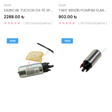
DIĞER
DIĞER
SALINCAK TUCSON 04-10 SPORTAGE 04-10 BURÇLU ALT SOL 54501-2E031-YS
YAKIT BENZİN POMPASI ELANTRA 2016-2021 31111-F2100 YS
2288.00 ₺
902.00 ₺
( 80 Görüntüleme )
( 116 Görüntüleme )
YENI
YENI