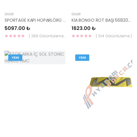
DIĞER
DIĞER
SPORTAGE KAPI HOPARLÖRÜ 96330-D9000 HMC
KİA BONGO ROT BAŞI 56820-4E050
5097.00 ₺
1623.00 ₺
( 289 Görüntüleme )
( 104 Görüntüleme )
YENI
YENI