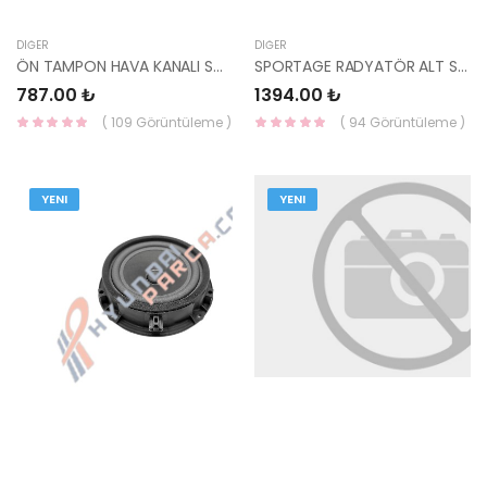
DIĞER
DIĞER
ÖN TAMPON HAVA KANALI SOL SPORTAGE 2016- 86573-F1300 HMC
SPORTAGE RADYATÖR ALT SACI 29136-F1500 HMC
787.00 ₺
1394.00 ₺
( 109 Görüntüleme )
( 94 Görüntüleme )
YENI
YENI