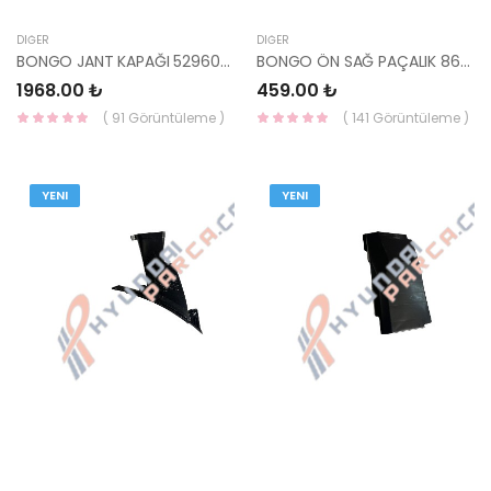
DIĞER
DIĞER
BONGO JANT KAPAĞI 52960-4E250 HMC
BONGO ÖN SAĞ PAÇALIK 86820-4E000 HMC
1968.00 ₺
459.00 ₺
( 91 Görüntüleme )
( 141 Görüntüleme )
YENI
YENI