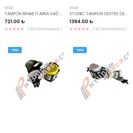
DIĞER
DIĞER
TAMPON BRAKETİ ARKA SAĞ SORENTO 2020- 86652-P2000-HMC
STONİC TAMPON DESTEK DEMİRİ (BABASI) 86641-H8400 HMC
721.00 ₺
1394.00 ₺
( 93 Görüntüleme )
( 92 Görüntüleme )
YENI
YENI