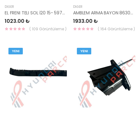
DIĞER
DIĞER
EL FRENI TELI SOL İ20 15- 59760-C8000-HMC
AMBLEM ARMA BAYON 86305-Q0AA0-MOBIS
1023.00 ₺
1933.00 ₺
( 109 Görüntüleme )
( 164 Görüntüleme )
YENI
YENI