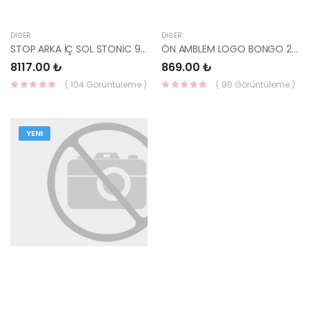
DIĞER
DIĞER
STOP ARKA İÇ SOL STONİC 92403-H8400 HMC
ÖN AMBLEM LOGO BONGO 2022- 86305-4E500 HMC
8117.00 ₺
869.00 ₺
( 104 Görüntüleme )
( 90 Görüntüleme )
YENI