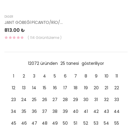
DIĞER
JANT GÖBEĞİ PİCANTO/RİO/STONİC 52960-H8250 HMC
813.00 ₺
( 114 Görüntüleme )
12072 üründen
25 tanesi
gösteriliyor
1
2
3
4
5
6
7
8
9
10
11
12
13
14
15
16
17
18
19
20
21
22
23
24
25
26
27
28
29
30
31
32
33
34
35
36
37
38
39
40
41
42
43
44
45
46
47
48
49
50
51
52
53
54
55