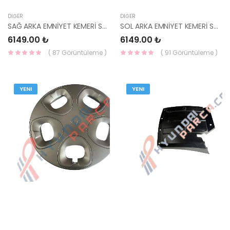
DIĞER
DIĞER
SAĞ ARKA EMNİYET KEMERİ SORENTO 2020- 89823-P2100GYT HMC
SOL ARKA EMNİYET KEMERİ SORENTO 2020- 89813-P2100GYT HMC
6149.00 ₺
6149.00 ₺
( 87 Görüntüleme )
( 91 Görüntüleme )
YENI
YENI