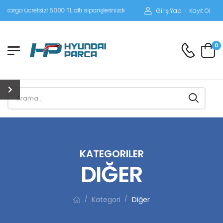
siz! 5000 TL altı siparişlerinizde siparişleriniz alıcı ödemeli gönderilir.
Giriş Yap
/
Kayıt Ol
0
KATEGORILER
DIĞER
Kategori
Diğer
/
/