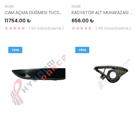
DIĞER
DIĞER
CAM AÇMA DÜĞMESİ TUCSON 2021- 93571-N74004X-MOBIS
RADYATÖR ALT MUHAFAZASI SANTAFE 2012- 29150-2W000-MOBIS
11754.00 ₺
656.00 ₺
( 92 Görüntüleme )
( 95 Görüntüleme )
YENI
YENI