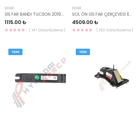
DIĞER
DIĞER
SİS FAR BANDI TUCSON 2019- SOL ( SENSÖRSÜZ) 86527-D7520-MOBIS
SOL ÖN SİS FAR ÇERÇEVESİ İ10 2021- 86561-K7020-MOBIS
1115.00 ₺
4509.00 ₺
( 147 Görüntüleme )
( 100 Görüntüleme )
YENI
YENI