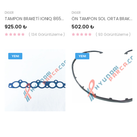
DIĞER
DIĞER
TAMPON BRAKETİ IONIQ 865C6-KL000-MOBIS
ÖN TAMPON SOL ORTA BRAKETİ İ20 2021- 865B1-Q0GA0-MOBIS
925.00 ₺
502.00 ₺
( 134 Görüntüleme )
( 93 Görüntüleme )
YENI
YENI