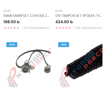
DIĞER
DIĞER
EMME MANİFOLT CONTASI 28355-2A100-HMC
ÖN TAMPON ALT SPOİLER / KARLIK ELANTRA 2014-2015 86590-3X700-YS
168.00 ₺
424.00 ₺
( 121 Görüntüleme )
( 166 Görüntüleme )
YENI
YENI