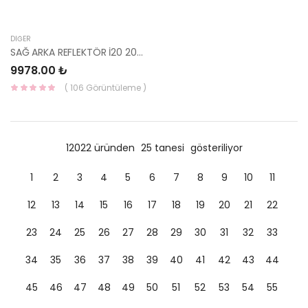
DIĞER
SAĞ ARKA REFLEKTÖR İ20 2024- 92406-Q0300-MOBIS
9978.00 ₺
( 106 Görüntüleme )
12022 üründen
25 tanesi
gösteriliyor
1
2
3
4
5
6
7
8
9
10
11
12
13
14
15
16
17
18
19
20
21
22
23
24
25
26
27
28
29
30
31
32
33
34
35
36
37
38
39
40
41
42
43
44
45
46
47
48
49
50
51
52
53
54
55