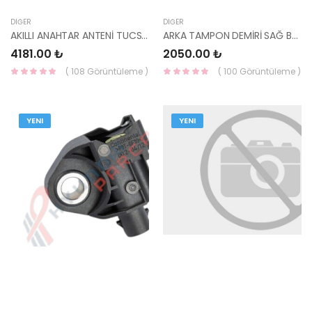
DIĞER
DIĞER
AKILLI ANAHTAR ANTENİ TUCSON 2021- 95460-N7000-MOBIS
ARKA TAMPON DEMİRİ SAĞ BAĞLANTI AYARI STARIA 86642-CG000-MOBIS
4181.00 ₺
2050.00 ₺
( 108 Görüntüleme )
( 100 Görüntüleme )
YENI
YENI