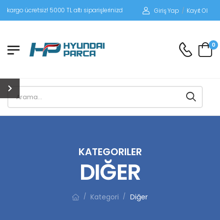
siz! 5000 TL altı siparişlerinizde siparişleriniz alıcı ödemeli gönderilir.
Giriş Yap
/
Kayıt Ol
0
KATEGORILER
DIĞER
Kategori
Diğer
/
/