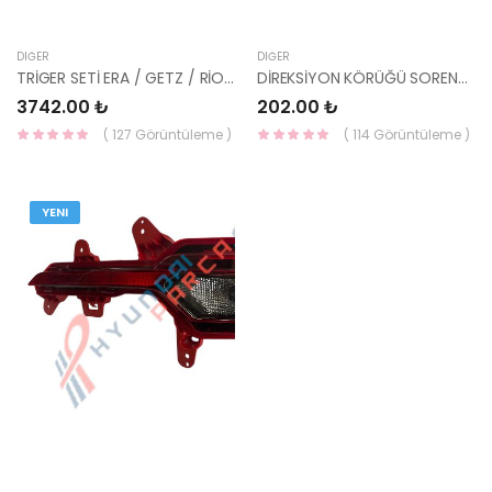
DIĞER
DIĞER
TRİGER SETİ ERA / GETZ / RİO / CERATO BENZ. 530042710-INA
DİREKSİYON KÖRÜĞÜ SORENTO 03-09 57760-3E010-YS
3742.00 ₺
202.00 ₺
( 127 Görüntüleme )
( 114 Görüntüleme )
YENI