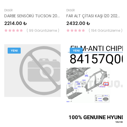
DIĞER
DIĞER
DARBE SENSÖRÜ TUCSON 2021- 95920-AA150-MOBIS
FAR ALT ÇİTASI KAŞI İ20 2024- ELİTE SOL 86597-Q0GB0- MOBIS
2214.00 ₺
2432.00 ₺
( 99 Görüntüleme )
( 194 Görüntüleme )
YENI
YENI