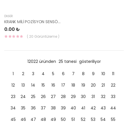
DIĞER
KRANK MİLİ POZİSYON SENSÖRÜ 39180-2A200 HMC
0.00 ₺
( 20 Görüntüleme )
12022 üründen
25 tanesi
gösteriliyor
1
2
3
4
5
6
7
8
9
10
11
12
13
14
15
16
17
18
19
20
21
22
23
24
25
26
27
28
29
30
31
32
33
34
35
36
37
38
39
40
41
42
43
44
45
46
47
48
49
50
51
52
53
54
55