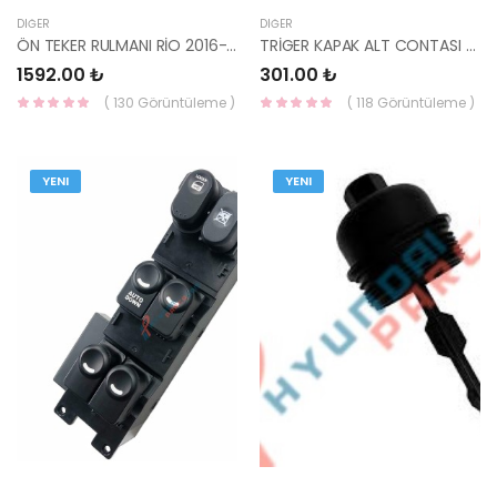
DIĞER
DIĞER
ÖN TEKER RULMANI RİO 2016- 51720-H8000-ILJIN
TRİGER KAPAK ALT CONTASI ERA İ30 BLUE DİZEL 21341-2A600 KORE
1592.00 ₺
301.00 ₺
( 130 Görüntüleme )
( 118 Görüntüleme )
YENI
YENI