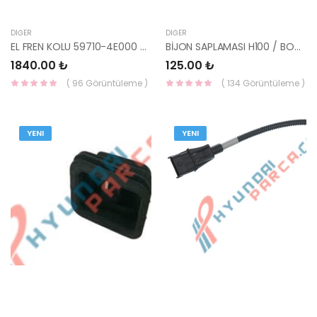
DIĞER
DIĞER
EL FREN KOLU 59710-4E000 HMC
BİJON SAPLAMASI H100 / BONGO 52755-47000 HMC
1840.00 ₺
125.00 ₺
( 96 Görüntüleme )
( 134 Görüntüleme )
YENI
YENI