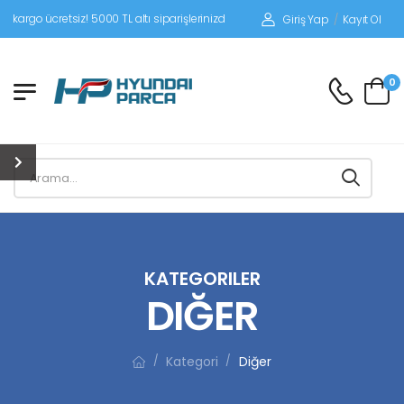
siz! 5000 TL altı siparişlerinizde siparişleriniz alıcı ödemeli gönderilir.
Giriş Yap
/
Kayıt Ol
0
KATEGORILER
DIĞER
Kategori
Diğer
/
/