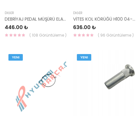
DIĞER
DIĞER
DEBRİYAJ PEDAL MÜŞÜRÜ ELANTRA / CERATO 04- 93840-2D010 HMC
VİTES KOL KÖRÜĞÜ H100 04-12 KAMYONET 84640-4F000CA HMC
446.00 ₺
636.00 ₺
( 108 Görüntüleme )
( 96 Görüntüleme )
YENI
YENI