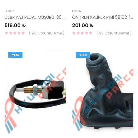
DIĞER
DIĞER
DEBRİYAJ PEDAL MÜŞÜRÜ İ30 / CEED 08- 93840-2H100 HMC
ÖN FREN KALİPER PİMİ 58162-1H000 HMC
519.00 ₺
201.00 ₺
( 95 Görüntüleme )
( 93 Görüntüleme )
YENI
YENI