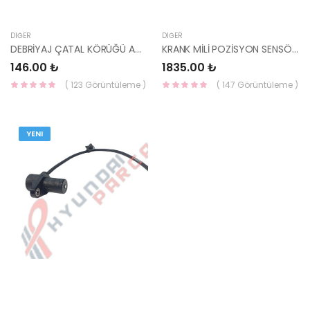
DIĞER
DIĞER
DEBRİYAJ ÇATAL KÖRÜĞÜ ACCENT/ADMİRA/ERA/İ20/İ30/Yİ30/CEED/CERATO/RİO/İX35-HMC
KRANK MİLİ POZİSYON SENSÖRÜ İ30 / CEED / İX35 / SPORTAGE 39180-2B020 HMC
146.00 ₺
1835.00 ₺
( 123 Görüntüleme )
( 147 Görüntüleme )
YENI