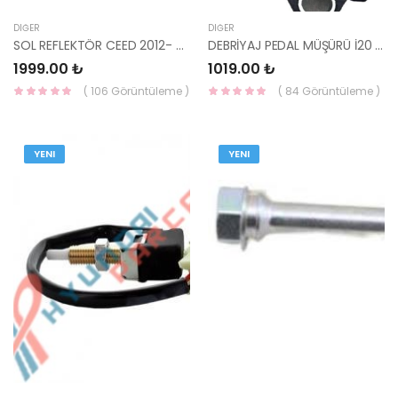
DIĞER
DIĞER
SOL REFLEKTÖR CEED 2012- 92405-A2000-YS
DEBRİYAJ PEDAL MÜŞÜRÜ İ20 2014- 93840-B2100 HMC
1999.00 ₺
1019.00 ₺
( 106 Görüntüleme )
( 84 Görüntüleme )
YENI
YENI