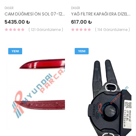
DIĞER
DIĞER
CAM DÜĞMESİ ÖN SOL 07-12 ( DÖRTLÜ ) 93570-2L010-HMC
YAĞ FİLTRE KAPAĞI ERA DİZEL 06-09 26350-2A000-HMC
5435.00 ₺
617.00 ₺
( 121 Görüntüleme )
( 114 Görüntüleme )
YENI
YENI