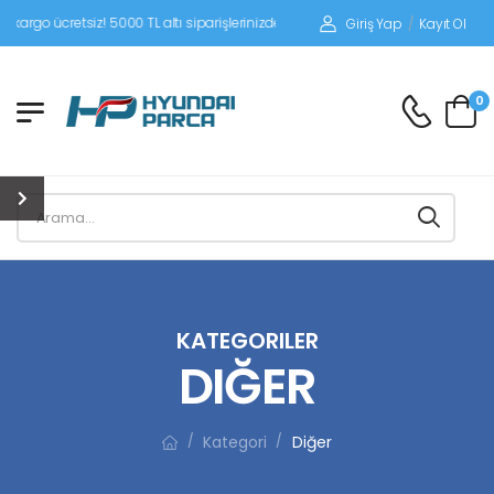
tsiz! 5000 TL altı siparişlerinizde siparişleriniz alıcı ödemeli gönderilir.
Giriş Yap
/
Kayıt Ol
0
KATEGORILER
DIĞER
Kategori
Diğer
/
/