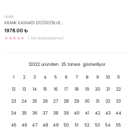
DIĞER
KRANK KASNAĞI İ20/İ30/BLUE/İX35/SPORTAGE/TUCSON 23124-2B020-HMC
1978.00 ₺
( 104 Görüntüleme )
12022 üründen
25 tanesi
gösteriliyor
1
2
3
4
5
6
7
8
9
10
11
12
13
14
15
16
17
18
19
20
21
22
23
24
25
26
27
28
29
30
31
32
33
34
35
36
37
38
39
40
41
42
43
44
45
46
47
48
49
50
51
52
53
54
55