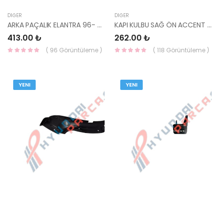
DIĞER
DIĞER
ARKA PAÇALIK ELANTRA 96- 86841-29000-HMC
KAPI KULBU SAĞ ÖN ACCENT 82720-22100-HMC
413.00 ₺
262.00 ₺
( 96 Görüntüleme )
( 118 Görüntüleme )
YENI
YENI