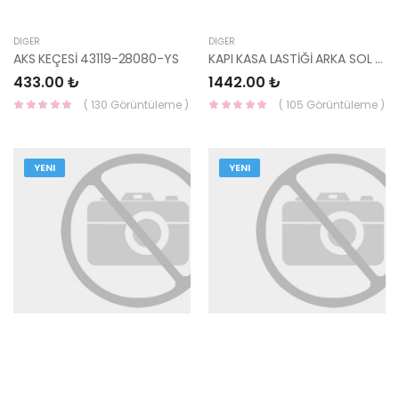
DIĞER
DIĞER
AKS KEÇESİ 43119-28080-YS
KAPI KASA LASTİĞİ ARKA SOL İ20 83110-Q0000 MOBIS
433.00 ₺
1442.00 ₺
( 130 Görüntüleme )
( 105 Görüntüleme )
YENI
YENI