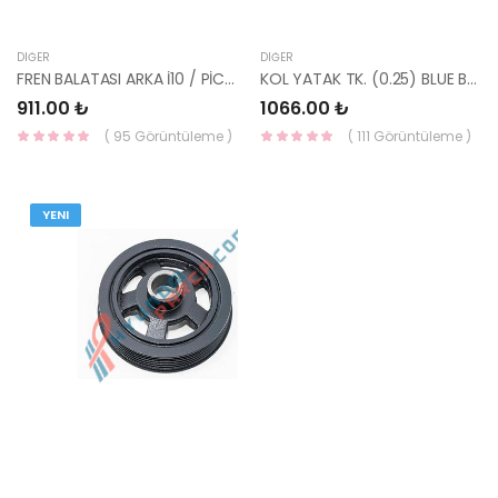
DIĞER
DIĞER
FREN BALATASI ARKA İ10 / PİCANTO 58302-07A10-YS
KOL YATAK TK. (0.25) BLUE BLUE/İ20/İ30/İX35/ELANTRA/CERATO 23060-2B911-HMC
911.00 ₺
1066.00 ₺
( 95 Görüntüleme )
( 111 Görüntüleme )
YENI