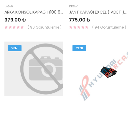
DIĞER
DIĞER
ARKA KONSOL KAPAĞI H100 88283-43223-HMC
JANT KAPAĞI EXCEL ( ADET ) 52960-24910-HMC
379.00 ₺
775.00 ₺
( 90 Görüntüleme )
( 94 Görüntüleme )
YENI
YENI