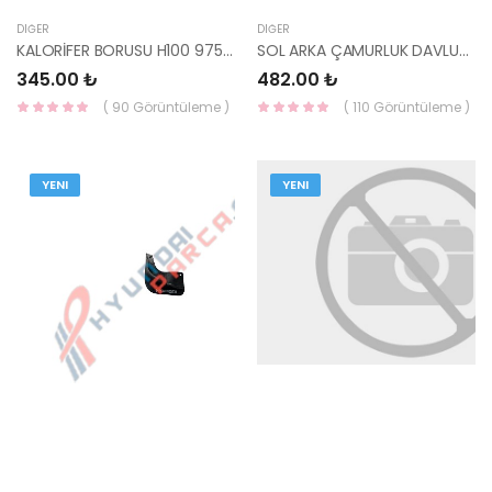
DIĞER
DIĞER
KALORİFER BORUSU H100 97531-4B000-HMC
SOL ARKA ÇAMURLUK DAVLUMBAZI ELANTRA 90- 86821-28000-HMC
345.00 ₺
482.00 ₺
( 90 Görüntüleme )
( 110 Görüntüleme )
YENI
YENI