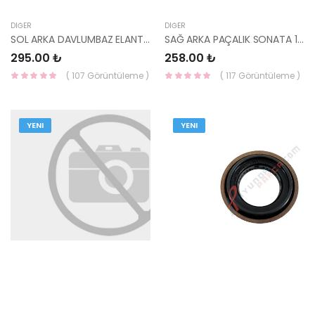
DIĞER
DIĞER
SOL ARKA DAVLUMBAZ ELANTRA 03-05 86821-2D500-HMC
SAĞ ARKA PAÇALIK SONATA 1991-1993 86842-33000-HMC
295.00 ₺
258.00 ₺
( 107 Görüntüleme )
( 117 Görüntüleme )
YENI
YENI