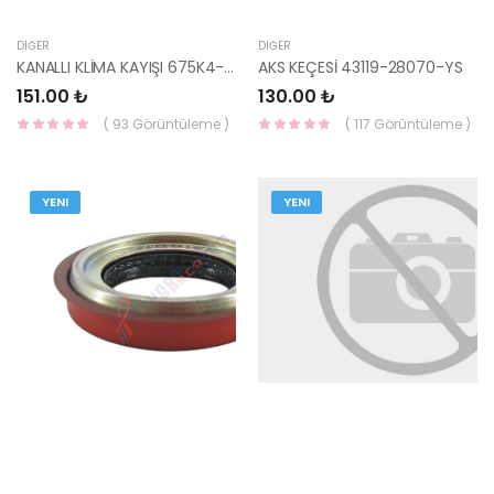
DIĞER
DIĞER
KANALLI KLİMA KAYIŞI 675K4-YS
AKS KEÇESİ 43119-28070-YS
151.00 ₺
130.00 ₺
( 93 Görüntüleme )
( 117 Görüntüleme )
YENI
YENI