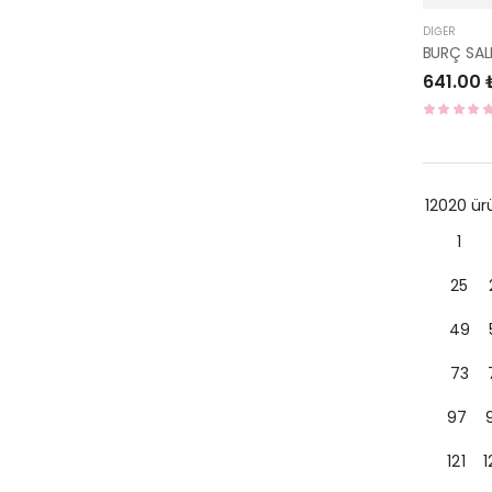
DIĞER
641.00 
12020 ü
1
25
49
73
97
121
1