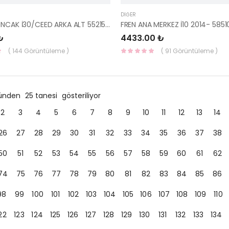
DIĞER
BURÇ SALINCAK İ30/CEED ARKA ALT 55215-A6100-YS
₺
4433.00 ₺
( 144 Görüntüleme )
( 91 Görüntüleme )
ründen
25 tanesi
gösteriliyor
2
3
4
5
6
7
8
9
10
11
12
13
14
26
27
28
29
30
31
32
33
34
35
36
37
38
50
51
52
53
54
55
56
57
58
59
60
61
62
74
75
76
77
78
79
80
81
82
83
84
85
86
98
99
100
101
102
103
104
105
106
107
108
109
110
22
123
124
125
126
127
128
129
130
131
132
133
134