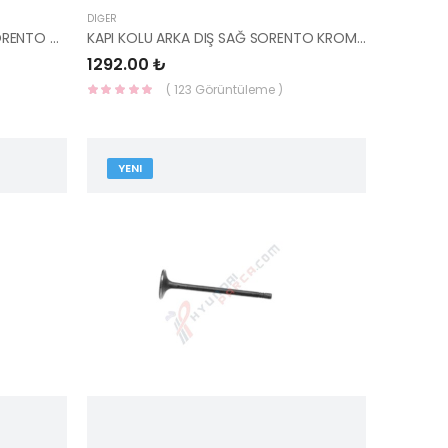
DIĞER
KAPI AÇMA KOLU ÖN DIŞ SAĞ SORENTO 02-10 KROM 82660-3E051-KORE
KAPI KOLU ARKA DIŞ SAĞ SORENTO KROM 83660-3E051-KORE
1292.00 ₺
( 123 Görüntüleme )
YENI