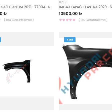
DIĞER
KAPI ARKA SAĞ ELANTRA 2021- 77004-AA000-YS
0 ₺
10500.00 ₺
( 104 Görüntüleme )
( 95 Görüntüleme )
YENI