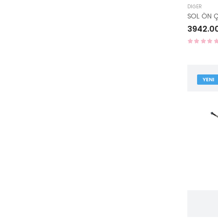
DIĞER
3942.0
YENI