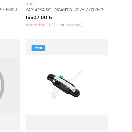
DIĞER
SAĞ ÖN ÇAMURLUK TUCSON 2021- 66321-N9000-YS
KAPI ARKA SOL PİCANTO 2017- 77003-G6000-YS
15507.00 ₺
( 97 Görüntüleme )
YENI