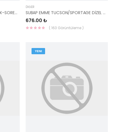
DIĞER
EKSANTRİK ZİNCİR GERGİSİ STAREX-SORENTO 23367-4A100-HMC
SUBAP EMME TUCSON/SPORTAGE DİZEL 2015- 22211-2U000-MOBIS
676.00 ₺
( 163 Görüntüleme )
YENI