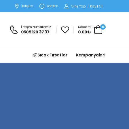
İletişim
Yardım
Giriş Yap
/
Kayıt Ol
İletişim Numaramız:
Sepetim:
0
0505 120 37 37
0.00 ₺
Sıcak Fırsatlar
Kampanyalar!