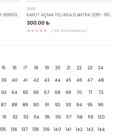
DIĞER
FREN ANA MERKEZ İ10 2014- 58510-B9800-MANDO
KAPUT AÇMA TELİ KISA ELANTRA 2016- 81190-F2100-YS
300.00 ₺
( 125 Görüntüleme )
15
16
17
18
19
20
21
22
23
24
39
40
41
42
43
44
45
46
47
48
63
64
65
66
67
68
69
70
71
72
87
88
89
90
91
92
93
94
95
96
111
112
113
114
115
116
117
118
119
120
135
136
137
138
139
140
141
142
143
144