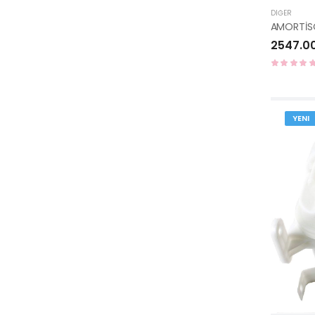
DIĞER
2547.0
YENI