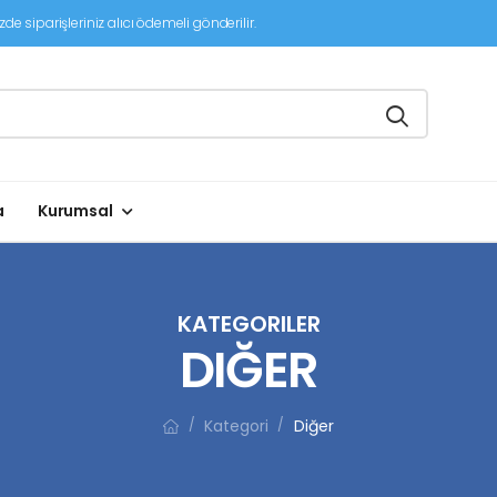
de siparişleriniz alıcı ödemeli gönderilir.
a
Kurumsal
KATEGORILER
DIĞER
Kategori
Diğer
/
/