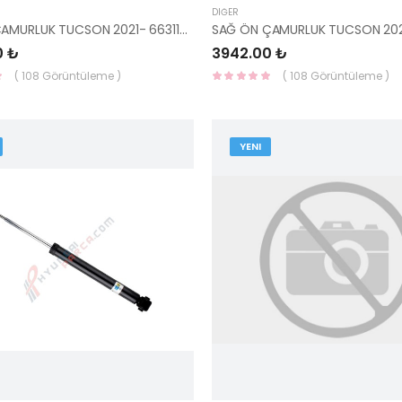
DIĞER
SOL ÖN ÇAMURLUK TUCSON 2021- 66311-N9000-YS
0 ₺
3942.00 ₺
( 108 Görüntüleme )
( 108 Görüntüleme )
YENI