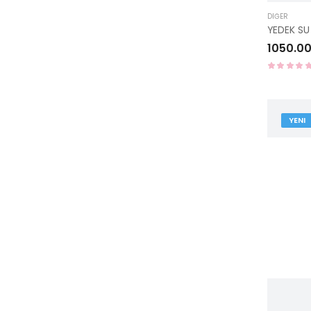
DIĞER
1050.00
YENI