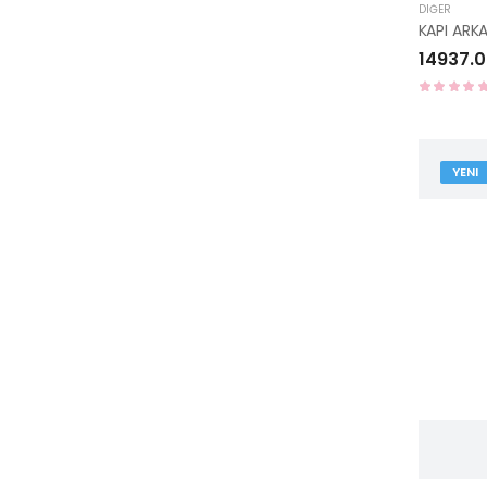
DIĞER
14937.0
YENI