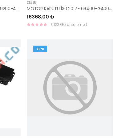
DIĞER
BAGAJ KAPAĞI ELANTRA 2020- 69200-AA000-YS
MOTOR KAPUTU İ30 2017- 66400-G4000-YS
16368.00 ₺
( 122 Görüntüleme )
YENI