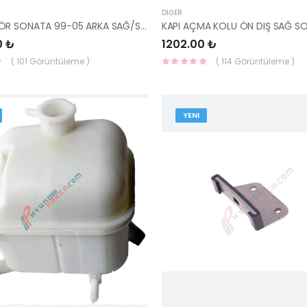
DIĞER
AMORTİSÖR SONATA 99-05 ARKA SAĞ/SOL 55310-3D601-YS
0 ₺
1202.00 ₺
( 101 Görüntüleme )
( 114 Görüntüleme )
YENI