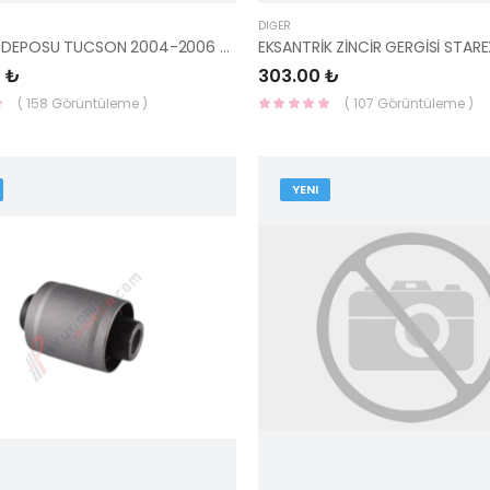
DIĞER
YEDEK SU DEPOSU TUCSON 2004-2006 25431-2E100-YS
 ₺
303.00 ₺
( 158 Görüntüleme )
( 107 Görüntüleme )
YENI