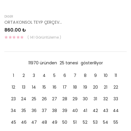
DIĞER
ORTA KONSOL TEYP ÇERÇEVESİ ELANTRA 1992-1995 84740-28001-HMC
860.00 ₺
( 141 Görüntüleme )
11970 üründen
25 tanesi
gösteriliyor
1
2
3
4
5
6
7
8
9
10
11
12
13
14
15
16
17
18
19
20
21
22
23
24
25
26
27
28
29
30
31
32
33
34
35
36
37
38
39
40
41
42
43
44
45
46
47
48
49
50
51
52
53
54
55