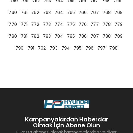
750
751
752
753
754
755
756
757
758
759
760
761
762
763
764
765
766
767
768
769
770
771
772
773
774
775
776
777
778
779
780
781
782
783
784
785
786
787
788
789
790
791
792
793
794
795
796
797
798
Kampanyalardan Haberdar
Olmak İçin Abone Olun
E-Posta abonesi olarak kampanyalardan ve diğer