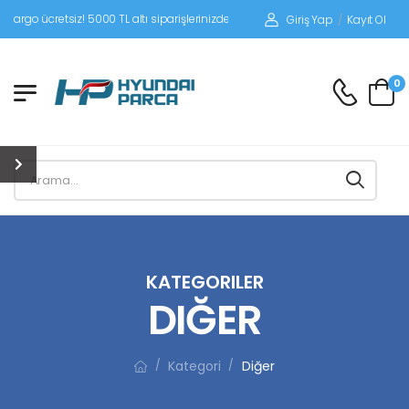
tsiz! 5000 TL altı siparişlerinizde siparişleriniz alıcı ödemeli gönderilir.
Giriş Yap
/
Kayıt Ol
0
KATEGORILER
DIĞER
Kategori
Diğer
/
/