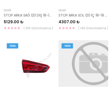
DIĞER
DIĞER
STOP ARKA SAĞ İ20 DIŞ 18-19 92402-C8600-YS
STOP ARKA SOL İ20 İÇ 18-19 92403-C8600-YS
5129.00 ₺
4307.00 ₺
( 156 Görüntüleme )
( 149 Görüntüleme )
YENI
YENI