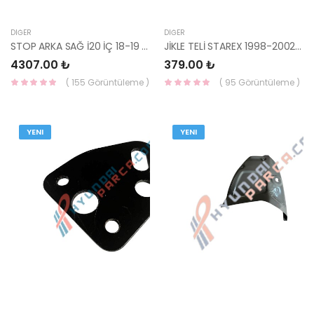
DIĞER
DIĞER
STOP ARKA SAĞ İ20 İÇ 18-19 92404-C8600-YS
JİKLE TELİ STAREX 1998-2002 32970-4A000-HMC
4307.00 ₺
379.00 ₺
( 155 Görüntüleme )
( 95 Görüntüleme )
YENI
YENI