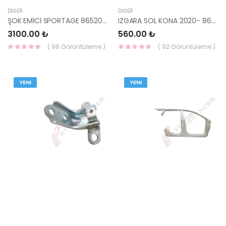
DIĞER
DIĞER
ŞOK EMİCİ SPORTAGE 86520-F1000-HMC
IZGARA SOL KONA 2020- 86565-J9010-HMC
3100.00 ₺
560.00 ₺
( 98 Görüntüleme )
( 92 Görüntüleme )
YENI
YENI