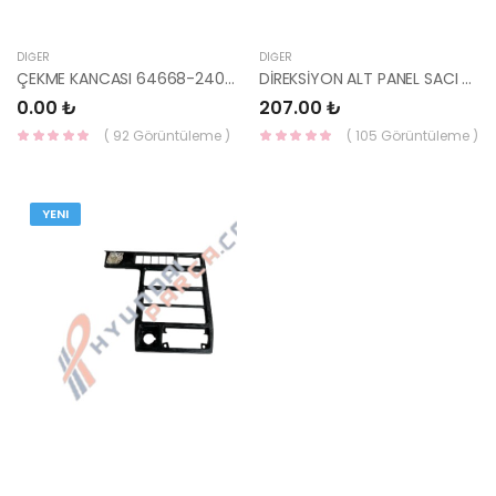
DIĞER
DIĞER
ÇEKME KANCASI 64668-24000-HMC
DİREKSİYON ALT PANEL SACI H100 71630-43400-HMC
0.00 ₺
207.00 ₺
( 92 Görüntüleme )
( 105 Görüntüleme )
YENI