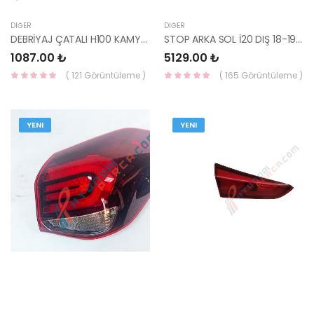
DIĞER
DIĞER
DEBRİYAJ ÇATALI H100 KAMYONET 1997- / STAREX TCİ 2001- 41413-4A000-MOBIS
STOP ARKA SOL İ20 DIŞ 18-19 92401-C8600-YS
1087.00 ₺
5129.00 ₺
( 121 Görüntüleme )
( 165 Görüntüleme )
YENI
YENI