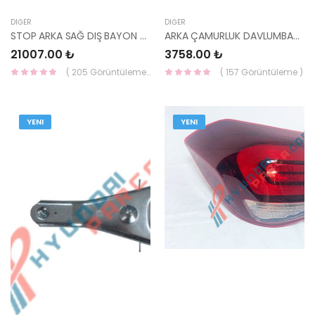
DIĞER
DIĞER
STOP ARKA SAĞ DIŞ BAYON 2020- LED 92402-Q0600-MOBIS-S
ARKA ÇAMURLUK DAVLUMBAZI SAĞ BAYON 2020- 86822-Q0400-MOBIS-S
21007.00 ₺
3758.00 ₺
( 205 Görüntüleme )
( 157 Görüntüleme )
YENI
YENI