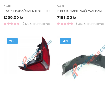
DIĞER
DIĞER
BAGAJ KAPAĞI MENTEŞESİ TUCSON 2021- 72910-N7000-MOBIS
DİREK KOMPLE SAĞ YAN PANEL BAYON 2020- 71122-Q0400-MOBIS-S
1209.00 ₺
7156.00 ₺
( 120 Görüntüleme )
( 352 Görüntüleme )
YENI
YENI