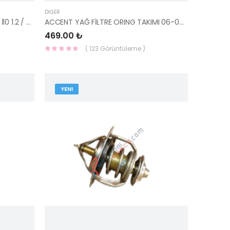
DIĞER
KÜLBÜTÖR KAPAK CONTASI İ20 / İ10 1.2 / BLUE 13- 1.4 22441-03050-HMC
ACCENT YAĞ FİLTRE ORING TAKIMI 06-08 ERA / GETZ 06 26311-2A001-HMC
469.00 ₺
( 123 Görüntüleme )
YENI