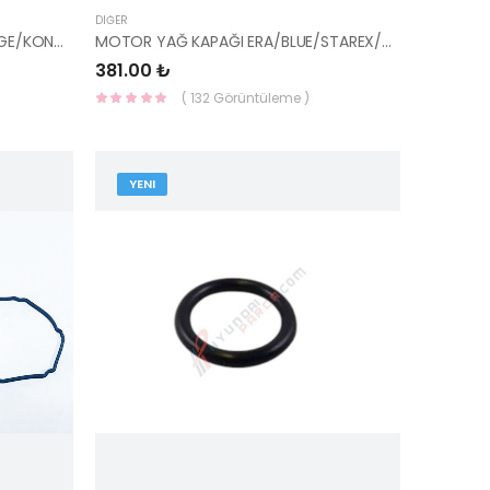
DIĞER
PIYANO TUŞU TUCSON/SPORTAGE/KONA 24170-2U100- HMC
MOTOR YAĞ KAPAĞI ERA/BLUE/STAREX/GETZ/ACCENT/TUCSON 26510-26620-HMC
381.00 ₺
( 132 Görüntüleme )
YENI