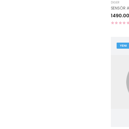
DIĞER
1490.00
YENI