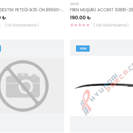
DIĞER
TAMPON DESTEK PETEĞİ İX35 ÖN 86560-2Y000-HMC
FREN MÜŞÜRÜ ACCENT 93810-2
0 ₺
190.00 ₺
( 113 Görüntüleme )
( 128 Görüntüleme )
YENI