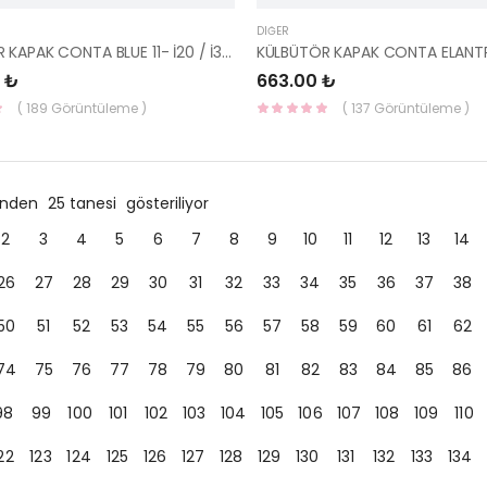
DIĞER
KÜLBÜTÖR KAPAK CONTA BLUE 11- İ20 / İ30 BENZİNLİ 22441-2B002-HMC
 ₺
663.00 ₺
( 189 Görüntüleme )
( 137 Görüntüleme )
ründen
25 tanesi
gösteriliyor
2
3
4
5
6
7
8
9
10
11
12
13
14
26
27
28
29
30
31
32
33
34
35
36
37
38
50
51
52
53
54
55
56
57
58
59
60
61
62
74
75
76
77
78
79
80
81
82
83
84
85
86
98
99
100
101
102
103
104
105
106
107
108
109
110
22
123
124
125
126
127
128
129
130
131
132
133
134