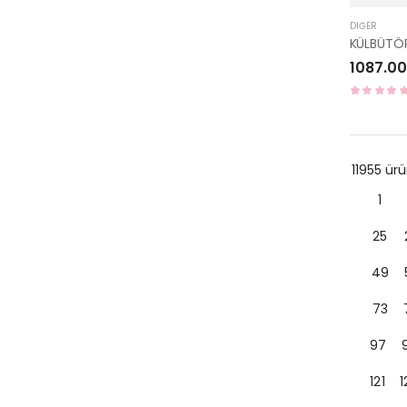
DIĞER
1087.00
11955 ü
1
25
49
73
97
121
1