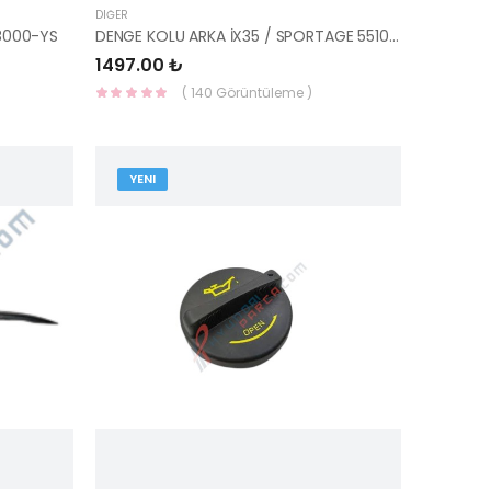
DIĞER
8000-YS
DENGE KOLU ARKA İX35 / SPORTAGE 55100-2S000-YS
1497.00 ₺
( 140 Görüntüleme )
YENI