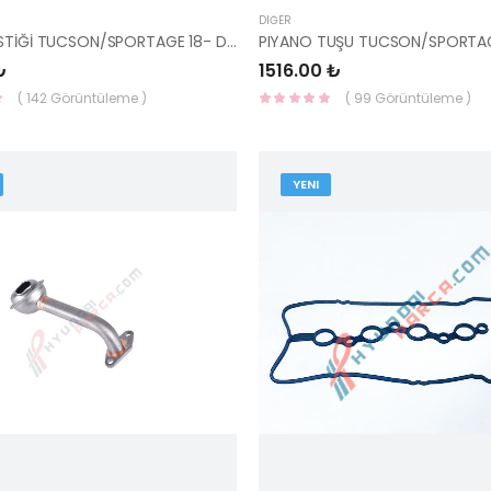
DIĞER
SUBAP LASTİĞİ TUCSON/SPORTAGE 18- DİZEL 22224-2U000-HMC
₺
1516.00 ₺
( 142 Görüntüleme )
( 99 Görüntüleme )
YENI