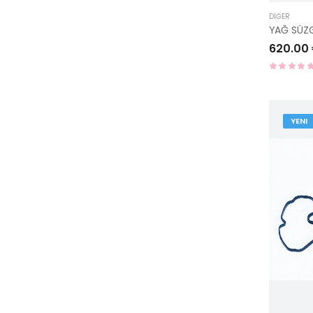
DIĞER
620.00
YENI