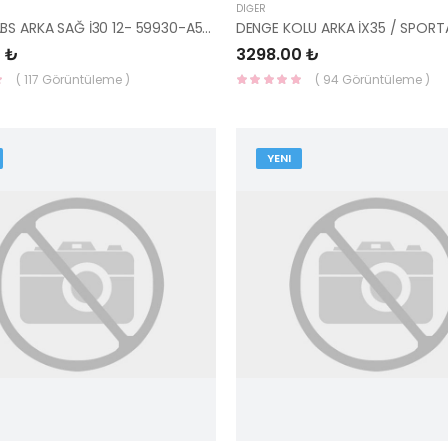
DIĞER
SENSÖR ABS ARKA SAĞ İ30 12- 59930-A5300-YS
 ₺
3298.00 ₺
( 117 Görüntüleme )
( 94 Görüntüleme )
YENI