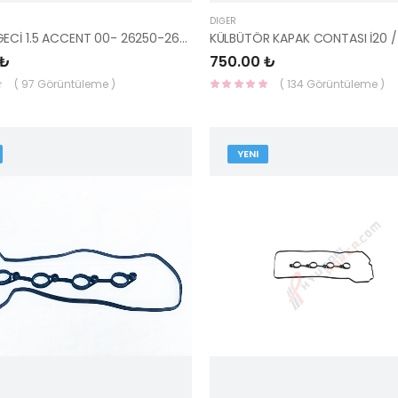
DIĞER
YAĞ SÜZGECİ 1.5 ACCENT 00- 26250-26010-HMC
 ₺
750.00 ₺
( 97 Görüntüleme )
( 134 Görüntüleme )
YENI