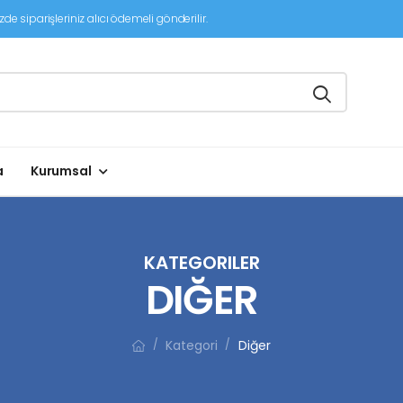
de siparişleriniz alıcı ödemeli gönderilir.
a
Kurumsal
KATEGORILER
DIĞER
Kategori
Diğer
/
/