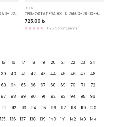
DIĞER
KÜLBÜTÖR KAPAK CONTA ELANTRA 11- 22441-2B801-HMC
TERMOSTAT ERA 88 LİK 25500-26100-HMC
725.00 ₺
( 95 Görüntüleme )
15
16
17
18
19
20
21
22
23
24
39
40
41
42
43
44
45
46
47
48
63
64
65
66
67
68
69
70
71
72
87
88
89
90
91
92
93
94
95
96
111
112
113
114
115
116
117
118
119
120
135
136
137
138
139
140
141
142
143
144