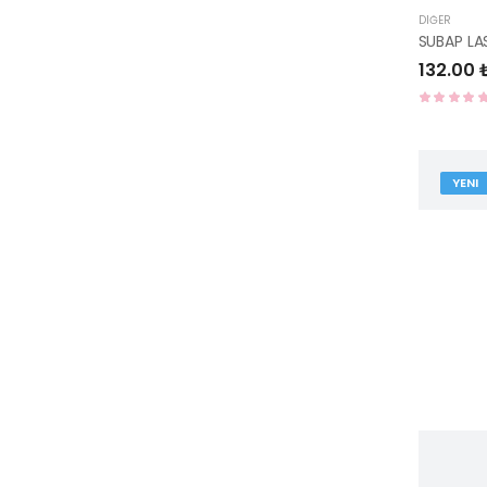
DIĞER
132.00 
YENI