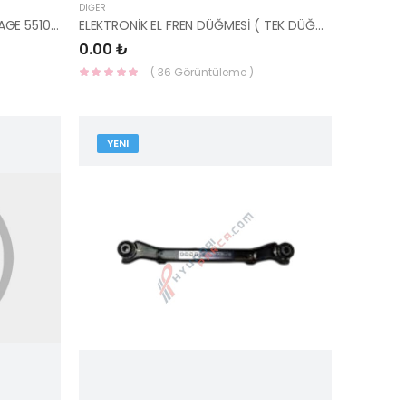
DIĞER
DENGE KOLU ARKA İX35 / SPORTAGE 55100-2S000-HMC
ELEKTRONİK EL FREN DÜĞMESİ ( TEK DÜĞME ) TUCSON 2015- 4X4 93300-D3030-HMC
0.00 ₺
( 36 Görüntüleme )
YENI