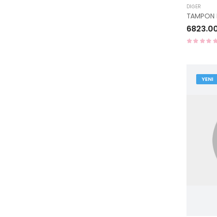
DIĞER
6823.0
YENI