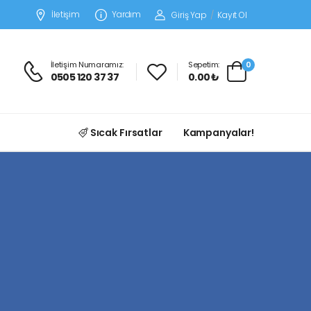
İletişim
Yardım
Giriş Yap
/
Kayıt Ol
İletişim Numaramız:
Sepetim:
0
0505 120 37 37
0.00 ₺
Sıcak Fırsatlar
Kampanyalar!