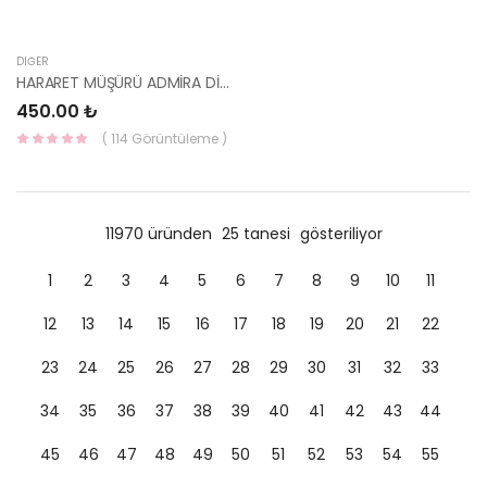
DIĞER
HARARET MÜŞÜRÜ ADMİRA DİZEL 39220-27500-YS
450.00 ₺
( 114 Görüntüleme )
11970 üründen
25 tanesi
gösteriliyor
1
2
3
4
5
6
7
8
9
10
11
12
13
14
15
16
17
18
19
20
21
22
23
24
25
26
27
28
29
30
31
32
33
34
35
36
37
38
39
40
41
42
43
44
45
46
47
48
49
50
51
52
53
54
55