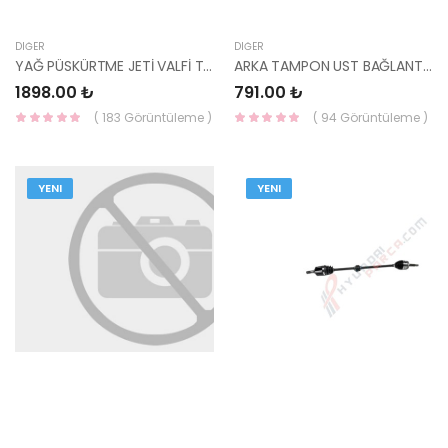
DIĞER
DIĞER
YAĞ PÜSKÜRTME JETİ VALFİ TUCSON/SPORTAGE 16- 21150-2B710-HMC
ARKA TAMPON UST BAĞLANTISI TUCSON 2020- 86633-N7100-HMC
1898.00 ₺
791.00 ₺
( 183 Görüntüleme )
( 94 Görüntüleme )
YENI
YENI