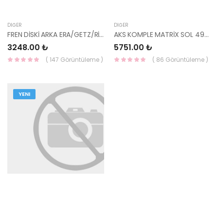
DIĞER
DIĞER
FREN DİSKİ ARKA ERA/GETZ/RİO/İ10/İ20 58411-1C800-HMC TEK
AKS KOMPLE MATRİX SOL 49500-17050-YS
3248.00 ₺
5751.00 ₺
( 147 Görüntüleme )
( 86 Görüntüleme )
YENI