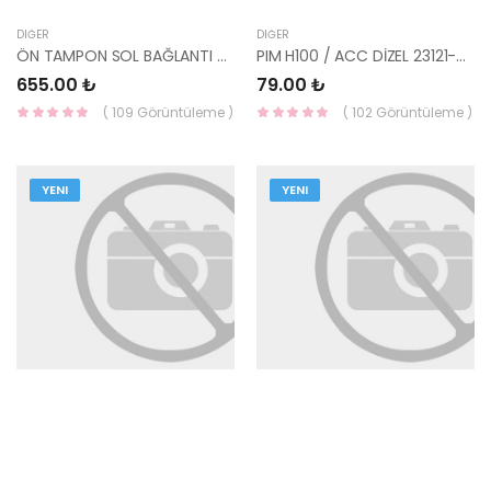
DIĞER
DIĞER
ÖN TAMPON SOL BAĞLANTI TUCSON 2015- 64515-D7000-HMC
PIM H100 / ACC DİZEL 23121-47280-HMC
655.00 ₺
79.00 ₺
( 109 Görüntüleme )
( 102 Görüntüleme )
YENI
YENI