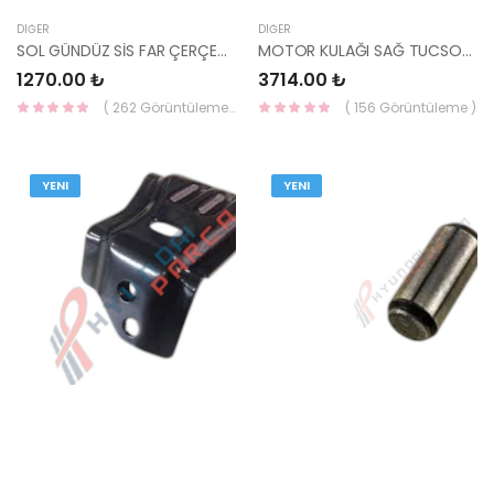
DIĞER
DIĞER
SOL GÜNDÜZ SİS FAR ÇERÇEVESİ İ20 2023- 86537-Q0GA0CA-MOBIS
MOTOR KULAĞI SAĞ TUCSON / SPORTAGE 2020- 21810-N9510-MOBIS
1270.00 ₺
3714.00 ₺
( 262 Görüntüleme )
( 156 Görüntüleme )
YENI
YENI