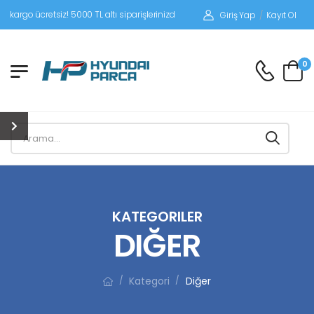
tsiz! 5000 TL altı siparişlerinizde siparişleriniz alıcı ödemeli gönderilir.
Giriş Yap
/
Kayıt Ol
0
KATEGORILER
DIĞER
Kategori
Diğer
/
/