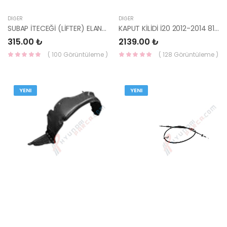
DIĞER
DIĞER
SUBAP İTECEĞİ (LİFTER) ELANTRA 2021- İ20/BAYON/PİCANTO 2021- 1,0 24610-2M000
KAPUT KİLİDİ İ20 2012-2014 81130-1J510-MOBIS-S
315.00 ₺
2139.00 ₺
( 100 Görüntüleme )
( 128 Görüntüleme )
YENI
YENI