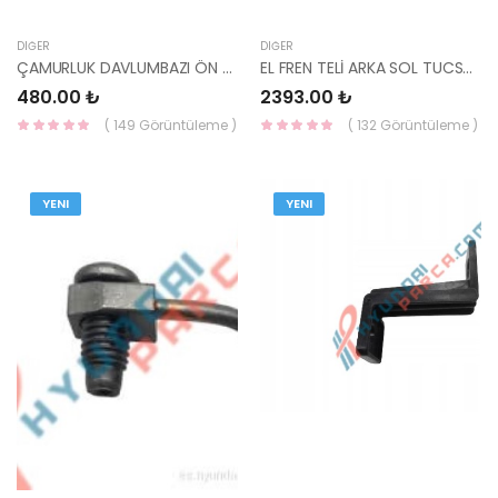
DIĞER
DIĞER
ÇAMURLUK DAVLUMBAZI ÖN SOL CEED 10-11 86811-1H510-YS
EL FREN TELİ ARKA SOL TUCSON 2015- 59760-D3000-HMC
480.00 ₺
2393.00 ₺
( 149 Görüntüleme )
( 132 Görüntüleme )
YENI
YENI