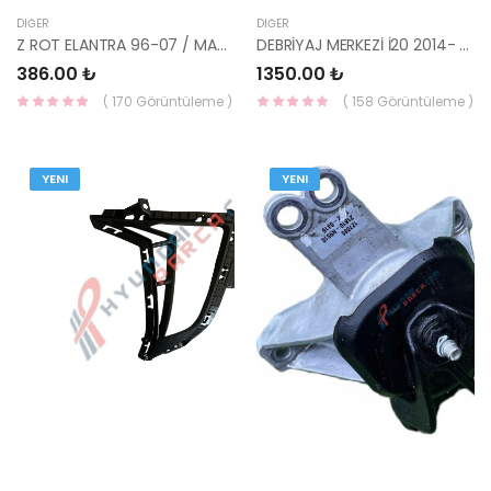
DIĞER
DIĞER
Z ROT ELANTRA 96-07 / MATRİX 01- / COUPE 96- / CERATO 04-09 ARKA 55530-17000-YS
DEBRİYAJ MERKEZİ İ20 2014- 41610-C8100-YS
386.00 ₺
1350.00 ₺
( 170 Görüntüleme )
( 158 Görüntüleme )
YENI
YENI