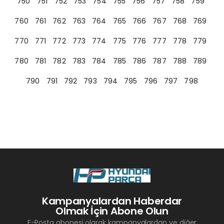
750
751
752
753
754
755
756
757
758
759
760
761
762
763
764
765
766
767
768
769
770
771
772
773
774
775
776
777
778
779
780
781
782
783
784
785
786
787
788
789
790
791
792
793
794
795
796
797
798
Kampanyalardan Haberdar
Olmak İçin Abone Olun
E-Posta abonesi olarak kampanyalardan ve diğer