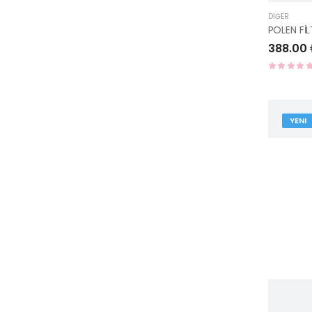
DIĞER
388.00
YENI