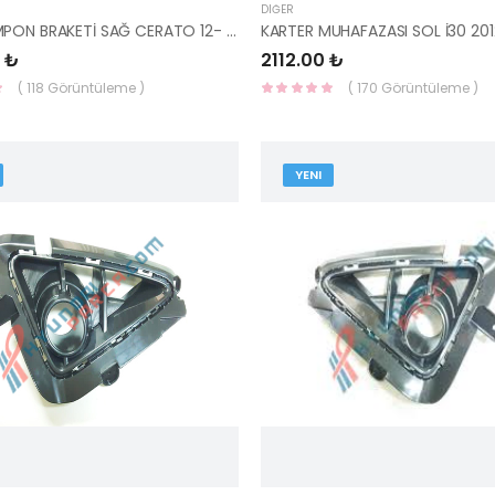
DIĞER
ARKA TAMPON BRAKETİ SAĞ CERATO 12- 86614-A7800 HMC
 ₺
2112.00 ₺
( 118 Görüntüleme )
( 170 Görüntüleme )
YENI