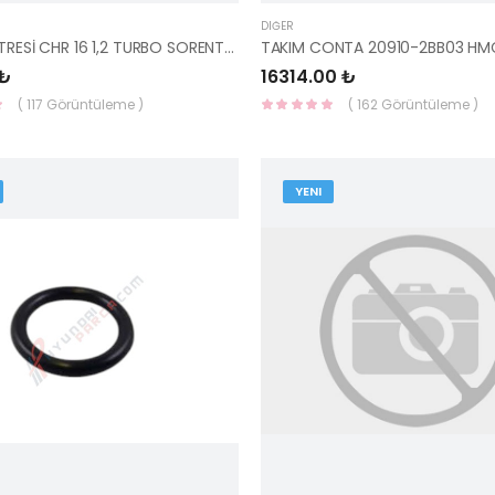
DIĞER
POLEN FİLTRESİ CHR 16 1,2 TURBO SORENTO 15 KARBONLU 87139-F4010 YS
TAKIM CONTA 20910-2BB03 HM
 ₺
16314.00 ₺
( 117 Görüntüleme )
( 162 Görüntüleme )
YENI