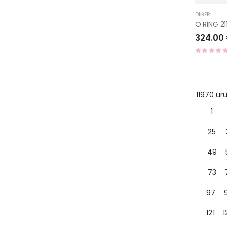
DIĞER
O RİNG 2
324.00
11970 ü
1
25
49
73
97
121
1