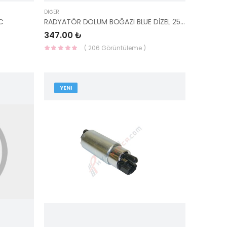
DIĞER
C
RADYATÖR DOLUM BOĞAZI BLUE DİZEL 25329-1R300-YS
347.00 ₺
( 206 Görüntüleme )
YENI