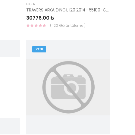
DIĞER
TRAVERS ARKA DİNGİL İ20 2014- 55100-C8100 HMC
30776.00 ₺
( 120 Görüntüleme )
YENI