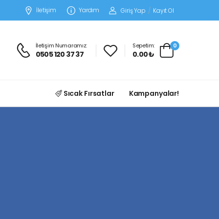
İletişim
Yardım
Giriş Yap
/
Kayıt Ol
İletişim Numaramız:
Sepetim:
0
0505 120 37 37
0.00 ₺
Sıcak Fırsatlar
Kampanyalar!