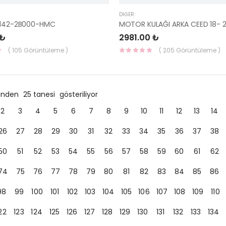
DIĞER
1142-2B000-HMC
 ₺
2981.00 ₺
( 105 Görüntüleme )
( 205 Görüntüleme )
ründen
25 tanesi
gösteriliyor
2
3
4
5
6
7
8
9
10
11
12
13
14
26
27
28
29
30
31
32
33
34
35
36
37
38
50
51
52
53
54
55
56
57
58
59
60
61
62
74
75
76
77
78
79
80
81
82
83
84
85
86
98
99
100
101
102
103
104
105
106
107
108
109
110
22
123
124
125
126
127
128
129
130
131
132
133
134