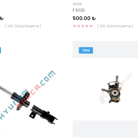
DIĞER
F KOD
 ₺
500.00 ₺
( 143 Görüntüleme )
( 126 Görüntüleme )
YENI