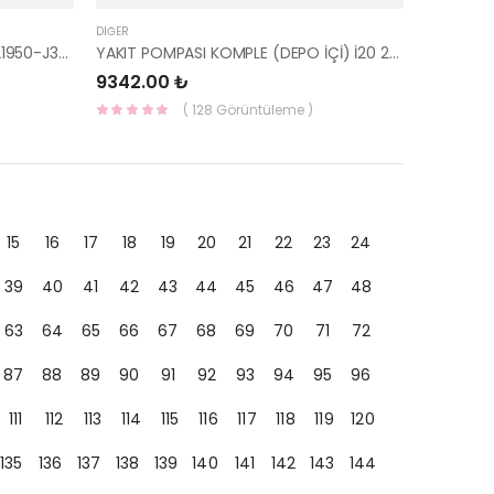
DIĞER
MOTOR KULAĞI ARKA CEED 18- 21950-J3000-HMC
YAKIT POMPASI KOMPLE (DEPO İÇİ) İ20 2007 31110-1J800 MANDO
9342.00 ₺
( 128 Görüntüleme )
15
16
17
18
19
20
21
22
23
24
39
40
41
42
43
44
45
46
47
48
63
64
65
66
67
68
69
70
71
72
87
88
89
90
91
92
93
94
95
96
111
112
113
114
115
116
117
118
119
120
135
136
137
138
139
140
141
142
143
144