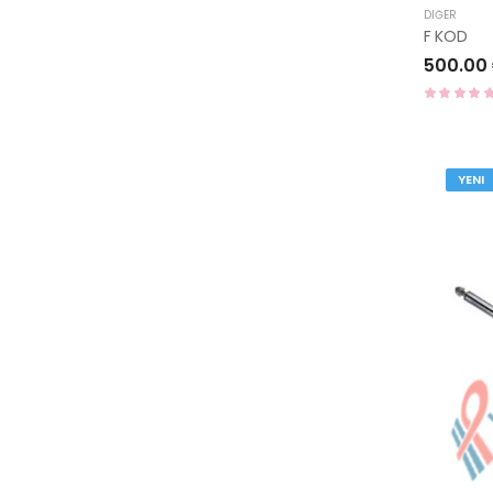
DIĞER
F KOD
500.00
YENI