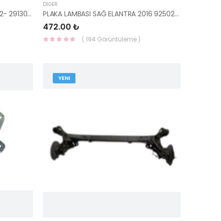
DIĞER
KARTER MUHAFAZASI SOL İ30 2012- 29130-A6100 HMC
PLAKA LAMBASI SAĞ ELANTRA 2016 92502-3X400 HMC
472.00 ₺
( 194 Görüntüleme )
YENI