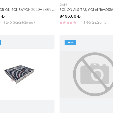
DIĞER
AMORTİSÖR ÖN SOL BAYON 2020- 54650-Q0PA0-MOBIS-S
SOL ÖN AKS TAŞIYICI 51715-Q0
0 ₺
8496.00 ₺
( 240 Görüntüleme )
( 118 Görüntüleme )
YENI