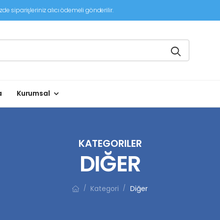
de siparişleriniz alıcı ödemeli gönderilir.
a
Kurumsal
KATEGORILER
DIĞER
Kategori
Diğer
/
/