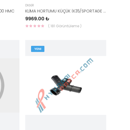
DIĞER
500 HMC
KLİMA HORTUMU KÜÇÜK İX35/SPORTAGE 97762-2Y600-HMC
9969.00 ₺
( 181 Görüntüleme )
YENI