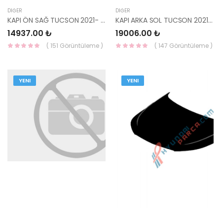
DIĞER
DIĞER
KAPI ÖN SAĞ TUCSON 2021- 76004-N7000-YS
KAPI ARKA SOL TUCSON 2021- 77003-N7000-YS
14937.00 ₺
19006.00 ₺
( 151 Görüntüleme )
( 147 Görüntüleme )
YENI
YENI