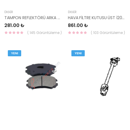
DIĞER
DIĞER
TAMPON REFLEKTÖRÜ ARKA SOL İ20 2012 92405-1J500 YS
HAVA FİLTRE KUTUSU ÜST İ20 2020 28111-Q0100 HMC
281.00 ₺
861.00 ₺
( 145 Görüntüleme )
( 103 Görüntüleme )
YENI
YENI