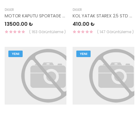
DIĞER
DIĞER
MOTOR KAPUTU SPORTAGE 2021-66400-R2000-YS
KOL YATAK STAREX 2.5 STD 23060-42920 SUPSAN
13500.00 ₺
410.00 ₺
( 163 Görüntüleme )
( 147 Görüntüleme )
YENI
YENI