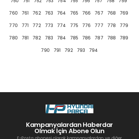
750
751
752
753
754
755
756
757
758
759
760
761
762
763
764
765
766
767
768
769
770
771
772
773
774
775
776
777
778
779
780
781
782
783
784
785
786
787
788
789
790
791
792
793
794
Kampanyalardan Haberdar
Olmak İçin Abone Olun
E-Posta abonesi olarak kampanyalardan ve diğer