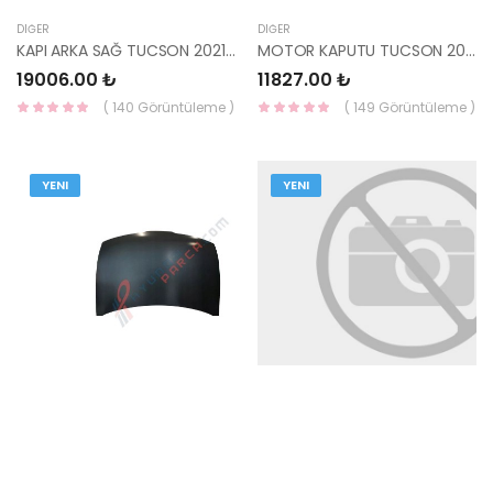
DIĞER
DIĞER
KAPI ARKA SAĞ TUCSON 2021- 77004-N7000-YS
MOTOR KAPUTU TUCSON 2021- 66400-N7000-YS
19006.00 ₺
11827.00 ₺
( 140 Görüntüleme )
( 149 Görüntüleme )
YENI
YENI