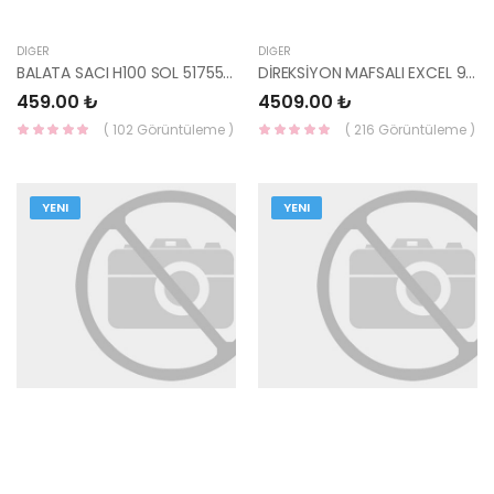
DIĞER
DIĞER
BALATA SACI H100 SOL 51755-4F020 HMC
DİREKSİYON MAFSALI EXCEL 90-94 56410-24000 HMC
459.00 ₺
4509.00 ₺
( 102 Görüntüleme )
( 216 Görüntüleme )
YENI
YENI