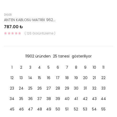
DIĞER
ANTEN KABLOSU MATRİX 96210-17100 HMC
787.00 ₺
( 126 Görüntüleme )
11902 üründen
25 tanesi
gösteriliyor
1
2
3
4
5
6
7
8
9
10
11
12
13
14
15
16
17
18
19
20
21
22
23
24
25
26
27
28
29
30
31
32
33
34
35
36
37
38
39
40
41
42
43
44
45
46
47
48
49
50
51
52
53
54
55