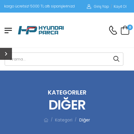
retsiz! 5000 TL altı siparişlerinizde siparişleriniz alıcı ödemeli gönderilir.
Giriş Yap
/
Kayıt Ol
0
KATEGORILER
DIĞER
Kategori
Diğer
/
/