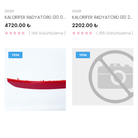
DIĞER
DIĞER
KALORİFER RADYATÖRÜ İ30 07 97138-2L000 HANON
KALORİFER RADYATÖRÜ İ30 2012 97138-A5000-HANON/HCC
4720.00 ₺
2202.00 ₺
( 149 Görüntüleme )
( 165 Görüntüleme )
YENI
YENI