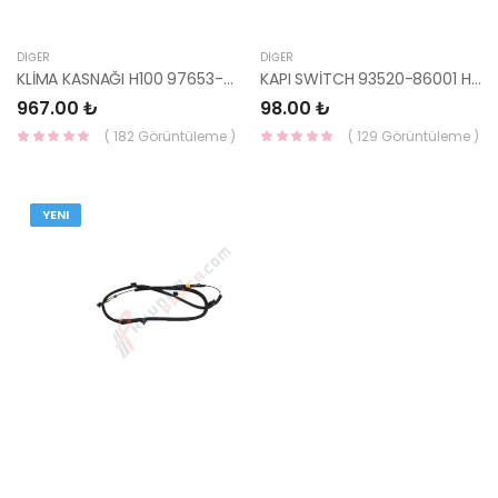
DIĞER
DIĞER
KLİMA KASNAĞI H100 97653-4F100 HMC
KAPI SWİTCH 93520-86001 HMC
967.00 ₺
98.00 ₺
( 182 Görüntüleme )
( 129 Görüntüleme )
YENI