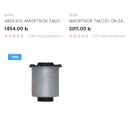
DIĞER
DIĞER
ARKA SOL AMORTİSÖR TAKOZU TUCSON 05-09 55310-1F000 HMC
AMORTİSÖR TAKOZU ÖN SAĞ-SOL ELANTRA 16 54610-F2000 HMC
1454.00 ₺
2011.00 ₺
( 149 Görüntüleme )
( 171 Görüntüleme )
YENI