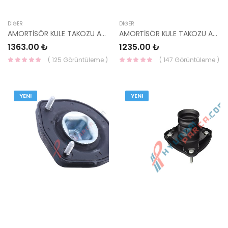
DIĞER
DIĞER
AMORTİSÖR KULE TAKOZU ARKA SOL ELANTRA 03-05 55310-2D000 HMC
AMORTİSÖR KULE TAKOZU ARKASAĞ ELNT 03-05 55320-2D000 55320-2F000 55320-29000 HMC
1363.00 ₺
1235.00 ₺
( 125 Görüntüleme )
( 147 Görüntüleme )
YENI
YENI