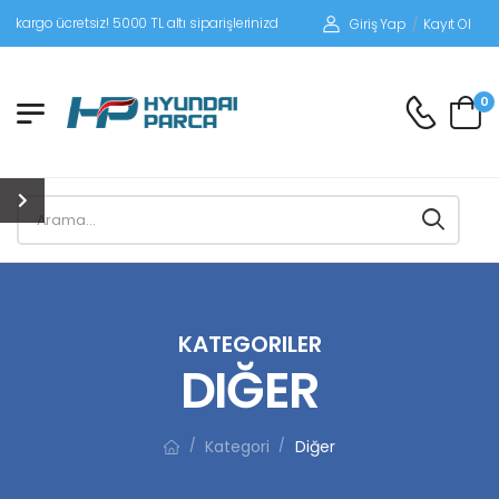
tsiz! 5000 TL altı siparişlerinizde siparişleriniz alıcı ödemeli gönderilir.
Giriş Yap
/
Kayıt Ol
0
KATEGORILER
DIĞER
Kategori
Diğer
/
/