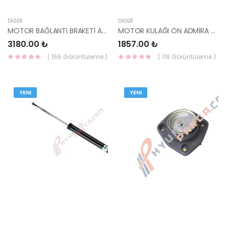
DIĞER
DIĞER
MOTOR BAĞLANTI BRAKETİ ACCENT DİZEL 03-05 21670-27500 HMC
MOTOR KULAĞI ÖN ADMİRA BENZİNLİ 03-06 21910-25450 HMC
3180.00 ₺
1857.00 ₺
( 156 Görüntüleme )
( 119 Görüntüleme )
YENI
YENI