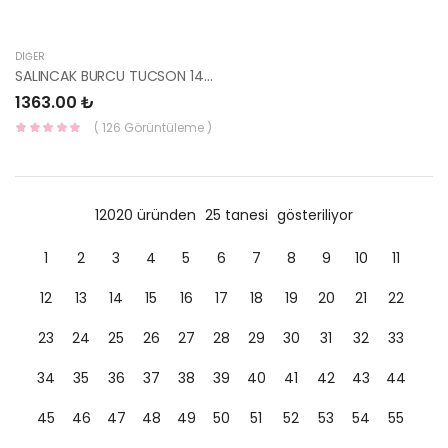
DIĞER
SALINCAK BURCU TUCSON 14 54551-C5000 HMC
1363.00 ₺
( 126 Görüntüleme )
12020 üründen
25 tanesi
gösteriliyor
1
2
3
4
5
6
7
8
9
10
11
12
13
14
15
16
17
18
19
20
21
22
23
24
25
26
27
28
29
30
31
32
33
34
35
36
37
38
39
40
41
42
43
44
45
46
47
48
49
50
51
52
53
54
55