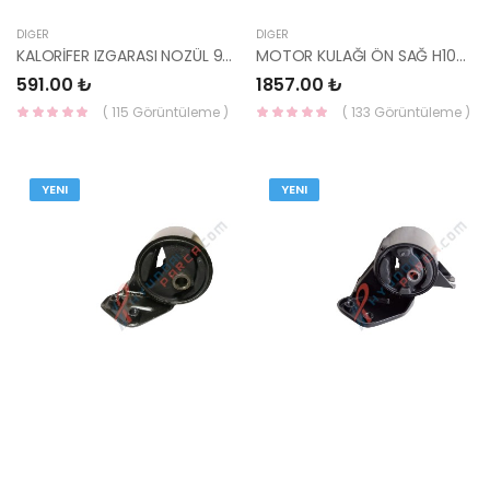
DIĞER
DIĞER
KALORİFER IZGARASI NOZÜL 97430-25001CA HMC
MOTOR KULAĞI ÖN SAĞ H100 MİN VAN 97 21812-43200 HMC
591.00 ₺
1857.00 ₺
( 115 Görüntüleme )
( 133 Görüntüleme )
YENI
YENI