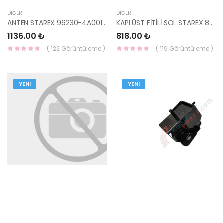
DIĞER
DIĞER
ANTEN STAREX 96230-4A001 HMC
KAPI ÜST FİTİLİ SOL STAREX 82150-4A001 HMC
1136.00 ₺
818.00 ₺
( 122 Görüntüleme )
( 119 Görüntüleme )
YENI
YENI