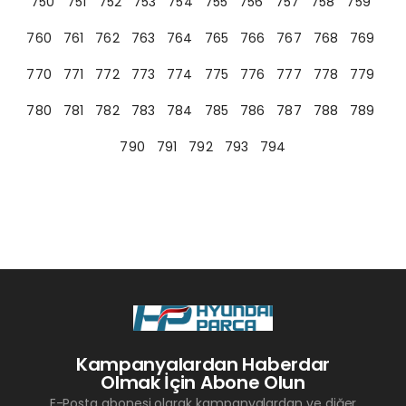
750
751
752
753
754
755
756
757
758
759
760
761
762
763
764
765
766
767
768
769
770
771
772
773
774
775
776
777
778
779
780
781
782
783
784
785
786
787
788
789
790
791
792
793
794
Kampanyalardan Haberdar
Olmak İçin Abone Olun
E-Posta abonesi olarak kampanyalardan ve diğer