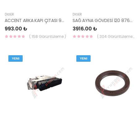
DIĞER
DIĞER
ACCENT ARKA KAPI ÇITASI 95-00 87731-22000 HMC
SAĞ AYNA GÖVDESİ İ20 87627-Q0050 MOBİS-S
993.00 ₺
3916.00 ₺
( 158 Görüntüleme )
( 304 Görüntüleme )
YENI
YENI