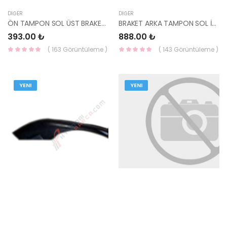
DIĞER
DIĞER
ÖN TAMPON SOL ÜST BRAKETİ IONİQ 86555-G2000 HMC
BRAKET ARKA TAMPON SOL İ30 STATİON 07-12 86613-2L300 HMC
393.00 ₺
888.00 ₺
( 163 Görüntüleme )
( 143 Görüntüleme )
YENI
YENI