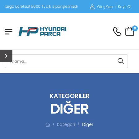
siz! 5000 TL altı siparişlerinizde siparişleriniz alıcı ödemeli gönderilir.
Giriş Yap
/
Kayıt Ol
0
KATEGORILER
DIĞER
Kategori
Diğer
/
/