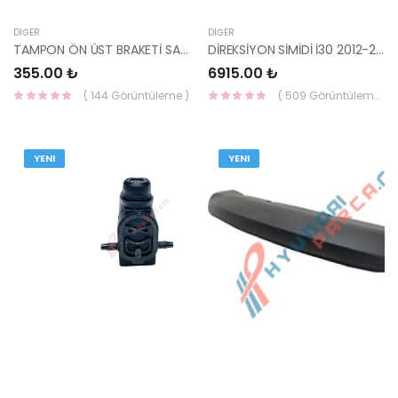
DIĞER
DIĞER
TAMPON ÖN ÜST BRAKETİ SAĞ STAREX KAMYONET 86518-47000 HMC
DİREKSİYON SİMİDİ İ30 2012-2016 56111-A6200RDRFF-MOBIS
355.00 ₺
6915.00 ₺
( 144 Görüntüleme )
( 509 Görüntüleme )
YENI
YENI