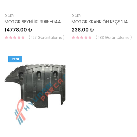
DIĞER
DIĞER
MOTOR BEYNİ İ10 39115-04400 HMC
MOTOR KRANK ÖN KEÇE 21421-03000 YS
14778.00 ₺
238.00 ₺
( 127 Görüntüleme )
( 183 Görüntüleme )
YENI