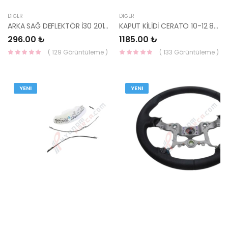
DIĞER
DIĞER
ARKA SAĞ DEFLEKTÖR İ30 2012-2016 86862-A5000 HMC
KAPUT KİLİDİ CERATO 10-12 81130-1M000 HMC
296.00 ₺
1185.00 ₺
( 129 Görüntüleme )
( 133 Görüntüleme )
YENI
YENI