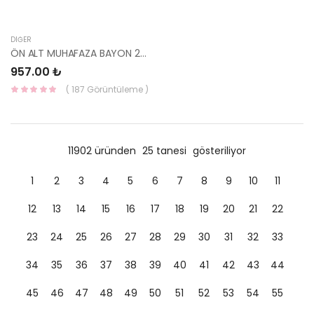
DIĞER
ÖN ALT MUHAFAZA BAYON 2020 29110-Q0120 YS
957.00 ₺
( 187 Görüntüleme )
11902 üründen
25 tanesi
gösteriliyor
1
2
3
4
5
6
7
8
9
10
11
12
13
14
15
16
17
18
19
20
21
22
23
24
25
26
27
28
29
30
31
32
33
34
35
36
37
38
39
40
41
42
43
44
45
46
47
48
49
50
51
52
53
54
55