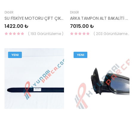
DIĞER
DIĞER
SU FİSKİYE MOTORU ÇİFT ÇIKIŞ 3 FİŞLİ 98510-1J600 HMC
ARKA TAMPON ALT BAKALİTİ KONA 86670-J9BA0AS-MOBIS-S
1422.00 ₺
7015.00 ₺
( 193 Görüntüleme )
( 203 Görüntüleme )
YENI
YENI