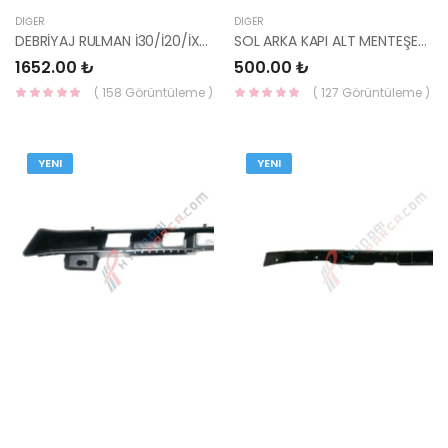
DIĞER
DIĞER
DEBRİYAJ RULMAN İ30/İ20/İX35 41421-32000 YS
SOL ARKA KAPI ALT MENTEŞESİ 79330-2D000 HMC
1652.00 ₺
500.00 ₺
( 158 Görüntüleme )
( 127 Görüntüleme )
YENI
YENI