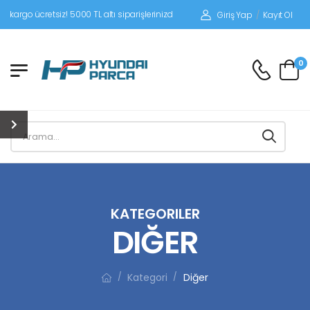
tsiz! 5000 TL altı siparişlerinizde siparişleriniz alıcı ödemeli gönderilir.
Giriş Yap
/
Kayıt Ol
0
KATEGORILER
DIĞER
Kategori
Diğer
/
/