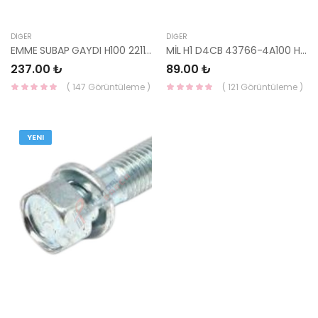
DIĞER
DIĞER
EMME SUBAP GAYDI H100 22114-42900 HMC
MİL H1 D4CB 43766-4A100 HMC
237.00 ₺
89.00 ₺
( 147 Görüntüleme )
( 121 Görüntüleme )
YENI