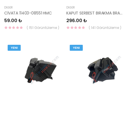
DIĞER
DIĞER
CİVATA 11403-08551 HMC
KAPUT SERBEST BIRAKMA BRAKETİ SAC ELANTRA 2011- 64168-3X000
59.00 ₺
296.00 ₺
( 151 Görüntüleme )
( 141 Görüntüleme )
YENI
YENI