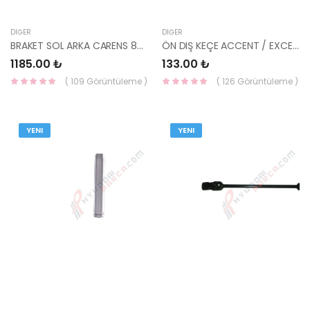
DIĞER
DIĞER
BRAKET SOL ARKA CARENS 86613-1D000 HMC
ÖN DIŞ KEÇE ACCENT / EXCEL 51713-21100 HMC
1185.00 ₺
133.00 ₺
( 109 Görüntüleme )
( 126 Görüntüleme )
YENI
YENI