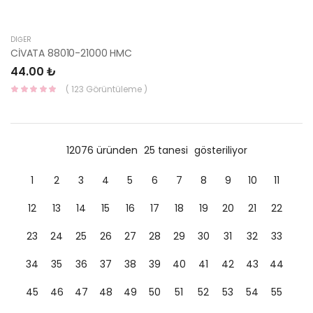
DIĞER
CİVATA 88010-21000 HMC
44.00 ₺
( 123 Görüntüleme )
12076 üründen
25 tanesi
gösteriliyor
1
2
3
4
5
6
7
8
9
10
11
12
13
14
15
16
17
18
19
20
21
22
23
24
25
26
27
28
29
30
31
32
33
34
35
36
37
38
39
40
41
42
43
44
45
46
47
48
49
50
51
52
53
54
55