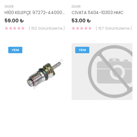
DIĞER
DIĞER
H100 KELEPÇE 97272-44000 HMC
CİVATA 11404-10303 HMC
59.00 ₺
53.00 ₺
( 152 Görüntüleme )
( 157 Görüntüleme )
YENI
YENI