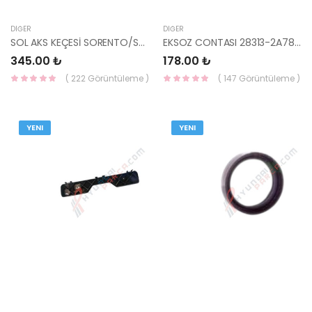
DIĞER
DIĞER
SOL AKS KEÇESİ SORENTO/SANTA FE 45245-3B700 HMC
EKSOZ CONTASI 28313-2A780 HMC
345.00 ₺
178.00 ₺
( 222 Görüntüleme )
( 147 Görüntüleme )
YENI
YENI