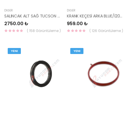
DIĞER
DIĞER
SALINCAK ALT SAĞ TUCSON 2021 54501-N9000 YS
KRANK KEÇESİ ARKA BLUE/İ20/İ30 21443-2B010 HMC
2750.00 ₺
959.00 ₺
( 158 Görüntüleme )
( 126 Görüntüleme )
YENI
YENI