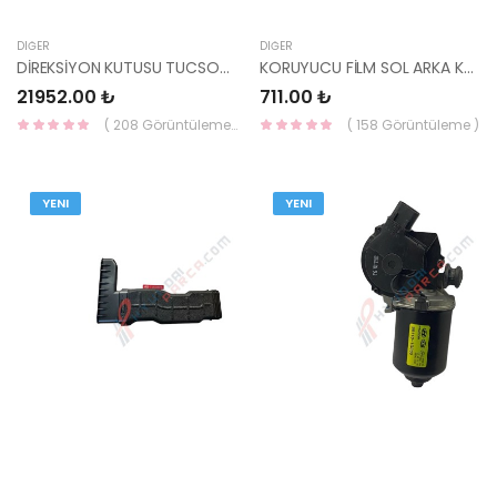
DIĞER
DIĞER
DİREKSİYON KUTUSU TUCSON / SPORTAGE 2021 56500-N7000 MANDO
KORUYUCU FİLM SOL ARKA KAPI TUCSON 21 83391-N7100 HMC
21952.00 ₺
711.00 ₺
( 208 Görüntüleme )
( 158 Görüntüleme )
YENI
YENI