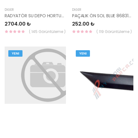
DIĞER
DIĞER
RADYATÖR SU DEPO HORTUMU TUCSON 2021 25450-N7000 HMC
PAÇALIK ÖN SOL BLUE 86831-1R000 YS
2704.00 ₺
252.00 ₺
( 145 Görüntüleme )
( 119 Görüntüleme )
YENI
YENI