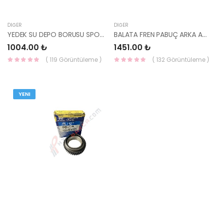
DIĞER
DIĞER
YEDEK SU DEPO BORUSU SPORTAGE 2015 25451-D9100 HMC
BALATA FREN PABUÇ ARKA ACCENT 03-06 ADMİRE 58305-28A70 MOBİS
1004.00 ₺
1451.00 ₺
( 119 Görüntüleme )
( 132 Görüntüleme )
YENI