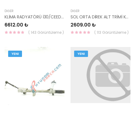
DIĞER
DIĞER
KLİMA RADYATÖRÜ İ30/CEED 2012 /ELANTRA 2014 97606-A5800 KALE
SOL ORTA DİREK ALT TRİMİ KONA 85835-J9000TRY MOBİS
6612.00 ₺
2609.00 ₺
( 143 Görüntüleme )
( 113 Görüntüleme )
YENI
YENI