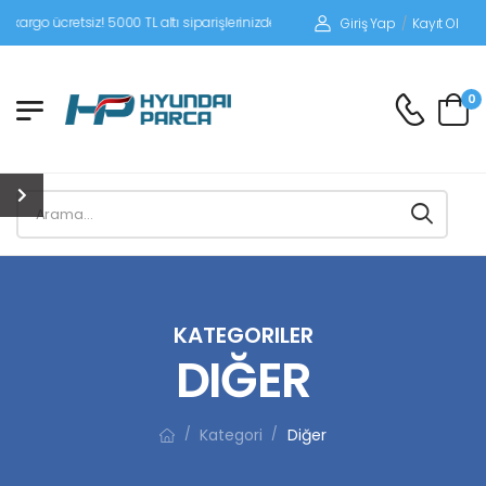
tsiz! 5000 TL altı siparişlerinizde siparişleriniz alıcı ödemeli gönderilir.
Giriş Yap
/
Kayıt Ol
0
KATEGORILER
DIĞER
Kategori
Diğer
/
/