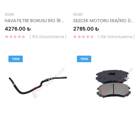
DIĞER
DIĞER
HAVA FİLTRE BORUSU RİO 18 28210-H8100 HMC
SİLECEK MOTORU ERA/RİO 06 98110-1G000 YS
4276.00 ₺
2785.00 ₺
( 155 Görüntüleme )
( 138 Görüntüleme )
YENI
YENI