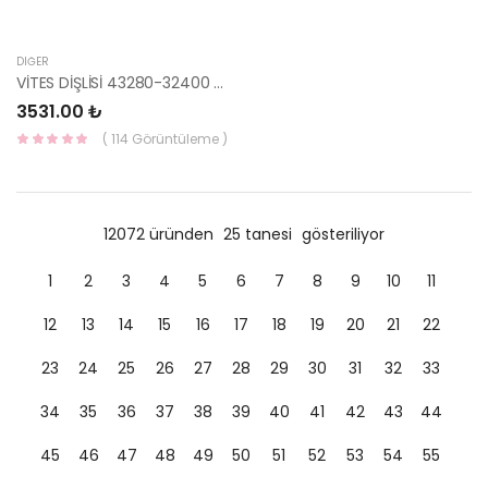
DIĞER
VİTES DİŞLİSİ 43280-32400 MOBİS
3531.00 ₺
( 114 Görüntüleme )
12072 üründen
25 tanesi
gösteriliyor
1
2
3
4
5
6
7
8
9
10
11
12
13
14
15
16
17
18
19
20
21
22
23
24
25
26
27
28
29
30
31
32
33
34
35
36
37
38
39
40
41
42
43
44
45
46
47
48
49
50
51
52
53
54
55