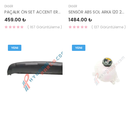
DIĞER
DIĞER
PAÇALIK ÖN SET ACCENT ERA 86831-1E001 YS
SENSÖR ABS SOL ARKA İ20 2014-2020 91920-C8000 YS
459.00 ₺
1484.00 ₺
( 167 Görüntüleme )
( 137 Görüntüleme )
YENI
YENI