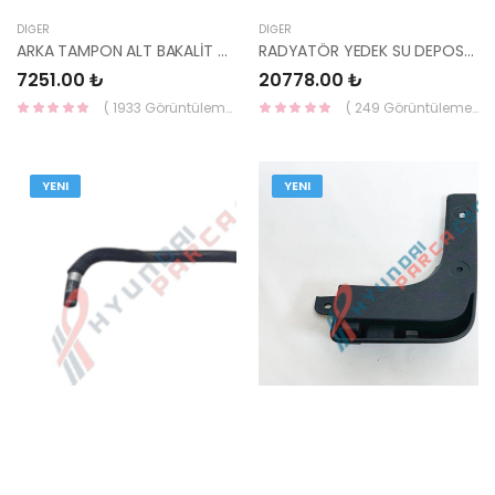
DIĞER
DIĞER
ARKA TAMPON ALT BAKALİT GRİ BAYON 86671-Q0AA0-MOBIS-S
RADYATÖR YEDEK SU DEPOSU TUCSON 2021- 25430-N7000 HMC
7251.00 ₺
20778.00 ₺
( 1933 Görüntüleme )
( 249 Görüntüleme )
YENI
YENI