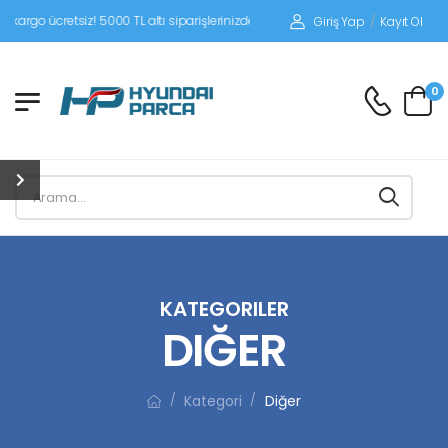
retsiz! 5000 TL altı siparişlerinizde siparişleriniz alıcı ödemeli gönderilir.
Giriş Yap
/
Kayıt Ol
0
KATEGORILER
DIĞER
Kategori
Diğer
/
/