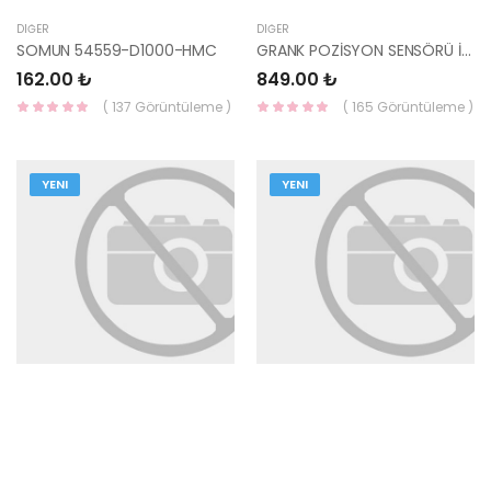
DIĞER
DIĞER
SOMUN 54559-D1000-HMC
GRANK POZİSYON SENSÖRÜ İ30/BLUE/ELANTRA/CERATO 10-/İX35 BENZİN 39180-2B000-YS
162.00 ₺
849.00 ₺
( 137 Görüntüleme )
( 165 Görüntüleme )
YENI
YENI