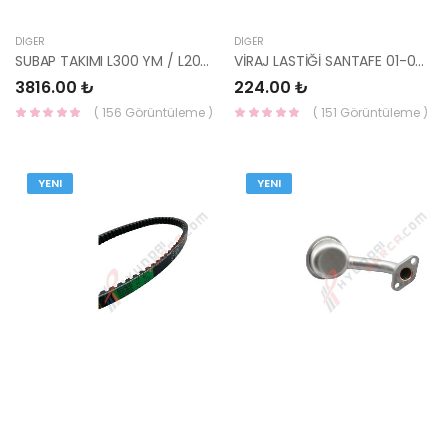
DIĞER
DIĞER
SUBAP TAKIMI L300 YM / L200 / SATREX 04- KMY
VİRAJ LASTİĞİ SANTAFE 01-06 22.8mm
3816.00 ₺
224.00 ₺
( 156 Görüntüleme )
( 151 Görüntüleme )
YENI
YENI