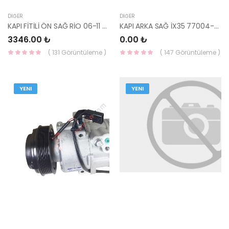
DIĞER
DIĞER
KAPI FİTİLİ ÖN SAĞ RİO 06-11 82140-1G000-HMC
KAPI ARKA SAĞ İX35 77004-2S040-YS
3346.00 ₺
0.00 ₺
( 131 Görüntüleme )
( 147 Görüntüleme )
YENI
YENI