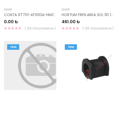
DIĞER
DIĞER
CONTA 97701-4F000A-HMC
HORTUM FREN ARKA SOL İ10 14-18 - 58737-B9300-YS
0.00 ₺
461.00 ₺
( 133 Görüntüleme )
( 125 Görüntüleme )
YENI
YENI