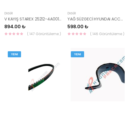
DIĞER
DIĞER
V KAYIŞ STAREX 25212-4A001-HMC
YAĞ SÜZGECİ HYUNDAI ACCENT 2003-2005 / GETZ 26250-2B030-HMC
894.00 ₺
598.00 ₺
( 147 Görüntüleme )
( 146 Görüntüleme )
YENI
YENI