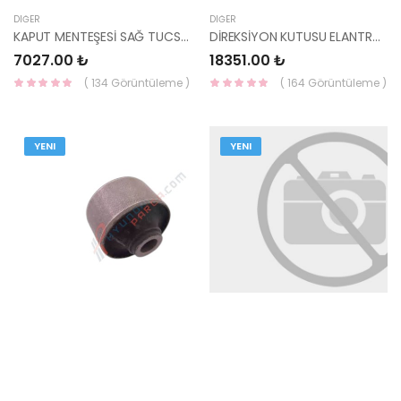
DIĞER
DIĞER
KAPUT MENTEŞESİ SAĞ TUCSON 2021- 66920-N7000-MOBIS-S
DİREKSİYON KUTUSU ELANTRA 2021- 56500-AA000-HMC
7027.00 ₺
18351.00 ₺
( 134 Görüntüleme )
( 164 Görüntüleme )
YENI
YENI