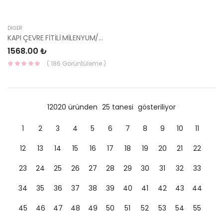
DIĞER
KAPI ÇEVRE FİTİLİ MİLENYUM/ADMİRA ÖN SAĞ 82140-25000-HMC
1568.00 ₺
( 186 Görüntüleme )
12020 üründen
25 tanesi
gösteriliyor
1
2
3
4
5
6
7
8
9
10
11
12
13
14
15
16
17
18
19
20
21
22
23
24
25
26
27
28
29
30
31
32
33
34
35
36
37
38
39
40
41
42
43
44
45
46
47
48
49
50
51
52
53
54
55