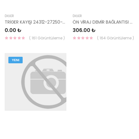
DIĞER
DIĞER
TRİGER KAYIŞI 24312-27250-HMC
ÖN VİRAJ DEMİR BAĞLANTISI 54814-4A600-HMC
0.00 ₺
306.00 ₺
( 161 Görüntüleme )
( 164 Görüntüleme )
YENI